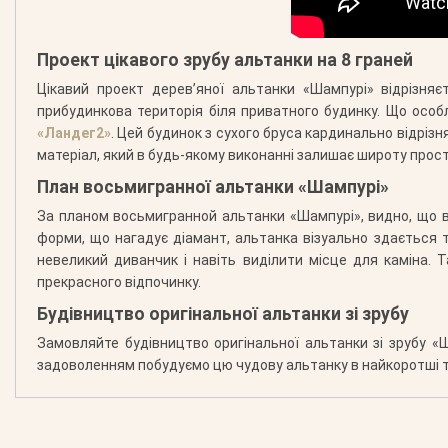
Проект цікавого зрубу альтанки на 8 граней
Цікавий проект дерев’яної альтанки «Шампурі» відрізня
прибудинкова територія біля приватного будинку. Що особ
«Ландег2»
. Цей будинок з сухого бруса кардинально відрізн
матеріал, який в будь-якому виконанні залишає широту просто
План восьмигранної альтанки «Шампурі»
За планом восьмигранной альтанки «Шампурі», видно, що вон
форми, що нагадує діамант, альтанка візуально здається
невеликий диванчик і навіть виділити місце для каміна. 
прекрасного відпочинку.
Будівництво оригінальної альтанки зі зрубу
Замовляйте будівництво оригінальної альтанки зі зрубу «Ш
задоволенням побудуємо цю чудову альтанку в найкоротші те