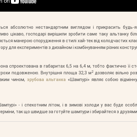
ється абсолютно нестандартним виглядом і прикрасить будь-як
ливо цікаво, господарі вирішили зробити саме таку альтанку бі
яється манерою спорудження в стилі хай-тек від колодчастих класи
ру для експериментів з дизайном і комбінуванням різних конструкц
а спроектована в габаритах 6,5 на 6,4 м, тобто фактично її сто
2
 трохи подовженою. Внутрішня площа 32,3 м
дозволяє вільно роз
Таким чином,
зрубова альтанка
«Шампурі» являє собою відмінну м
ампурі» - і спекотним літом, і в зимові холоди у вас буде осо
рміни, так що швидше за готуйте шампури і збирайтеся з друзями