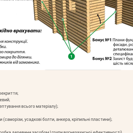
рекриття;
евий;
ептування всього матеріалу);
 (саморізи, усадкові болти, анкера, кріпильні пластини);
робка деревини засобом І групи вогнезахисної ефективності)