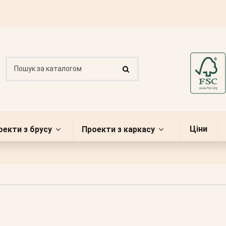
Ціни
оекти з брусу
Проекти з каркасу