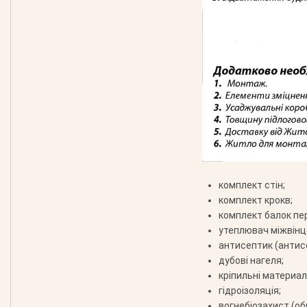
комплект стін;
комплект крокв;
комплект балок пе
утеплювач міжвінц
антисептик (антис
дубові нагеля;
кріпильні материали
гідроізоляція;
вогнебіозахист (об