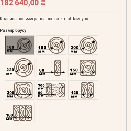
182 640,00 ₴
Красива восьмигранна альтанка - «Шампурі»
Розмір брусу
Оциліндрований 160
Оциліндрований 180
Оциліндрований 200
Оциліндрований 220
Профільований 60
Профільований 150
Профільований 200
Подвійний 300
Клеєний 120
Клеєний 180