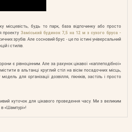
у місцевість, будь то парк, база відпочинку або просто
ля проекту
Заміський будинок 7,5 на 12 м з сухого бруса -
чних зрубів. Але сосновий брус - це по істині універсальний
ій і стилів.
рони є рівноцінним. Але за рахунок цікавої «каплеподібної»
містити в альтанці круглий стіл на вісім посадочних місць,
одель для організації дозвілля, пікніків, застіль і просто
бливий куточок для цікавого проведення часу. Ми з великим
 в «Шампурі»!