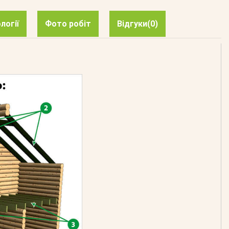
логії
Фото робіт
Відгуки
(0)