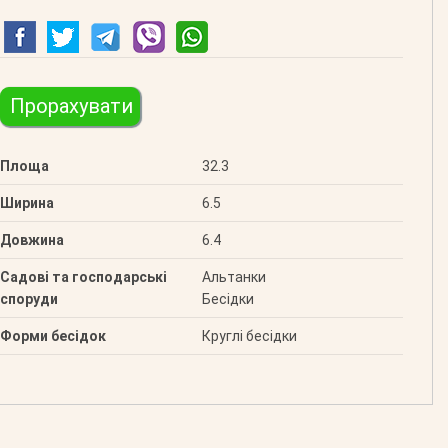
Прорахувати
Площа
32.3
Ширина
6.5
Довжина
6.4
Садові та господарські
Альтанки
споруди
Бесідки
Форми бесідок
Круглі бесідки