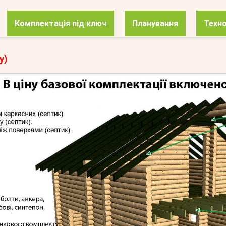
Комплектація під ключ
Планування
Техно
у)