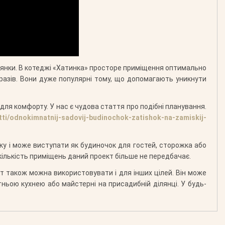
ілянки. В котеджі «Хатинка» просторе приміщення оптимально
ч разів. Вони дуже популярні тому, що допомагають уникнути
ля комфорту. У нас є чудова стаття про подібні планування.
ti/odnokimnatnij-sadovij-budinochok-zatishok-na-zamiskij-
ку і може виступати як будиночок для гостей, сторожка або
 кількість приміщень даний проект більше не передбачає.
т також можна використовувати і для інших цілей. Він може
ьою кухнею або майстерні на присадибній ділянці. У будь-