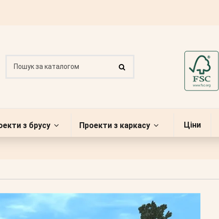
Ціни
оекти з брусу
Проекти з каркасу