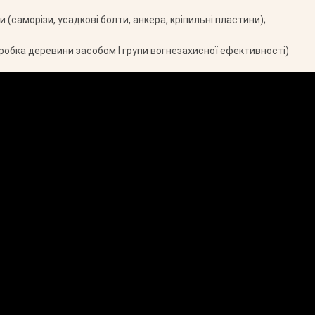
 (саморізи, усадкові болти, анкера, кріпильні пластини);
робка деревини засобом І групи вогнезахисної ефективності)