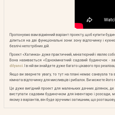
Пропонуємо вам відмінний варіант проекту, щоб купити буди
ділиться на дві функціональні зони: зону відпочинку і кух
безлічі непотрібних дій.
Проект «Хатинка» дуже практичний, мініатюрний і являє соб
Вона називається «Однокімнатний садовий будиночок - за
dilyanci
. І в ній ви знайдете дуже багато цікавого про реаліз
Якщо ви звернете увагу, то тут на плані немає санвузла т
кімната відпочинку для мисливців і рибалок. Ви можете його
Це дуже вигідний проект для маленьких дачних ділянок, де
виступати садовим будиночком для інвентарю і розсади, м
якому з варіантів, він буде зручним і затишним, що розташову