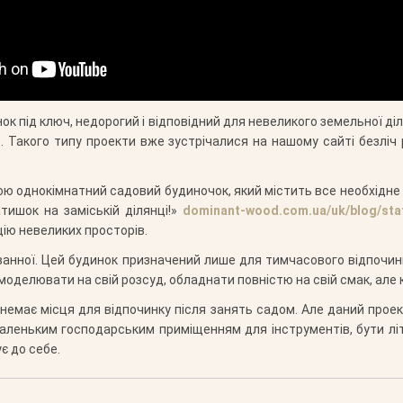
нок під ключ, недорогий і відповідний для невеликого земельної д
ню. Такого типу проекти вже зустрічалися на нашому сайті безлі
ою однокімнатний садовий будиночок, який містить все необхідне д
тишок на заміській ділянці!»
dominant-wood.com.ua/uk/blog/stat
ацію невеликих просторів.
а ванної. Цей будинок призначений лише для тимчасового відпочин
 моделювати на свій розсуд, обладнати повністю на свій смак, але
 немає місця для відпочинку після занять садом. Але даний проек
аленьким господарським приміщенням для інструментів, бути літн
є до себе.