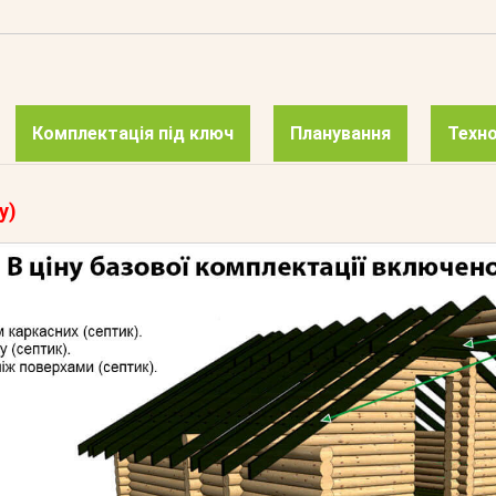
Комплектація під ключ
Планування
Техно
у)