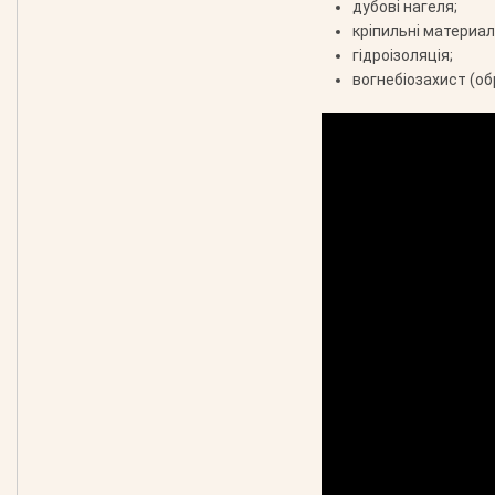
дубові нагеля;
кріпильні материали
гідроізоляція;
вогнебіозахист (об