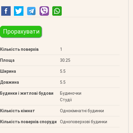
Прорахувати
Кількість поверхів
1
Площа
30.25
Ширина
5.5
Довжина
5.5
Будинки і житлові будови
Будиночки
Студії
Кількість кімнат
Однокімнатні будинки
Кількість поверхів споруди
Одноповерхові будинки