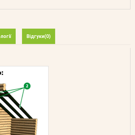
логії
Відгуки
(0)