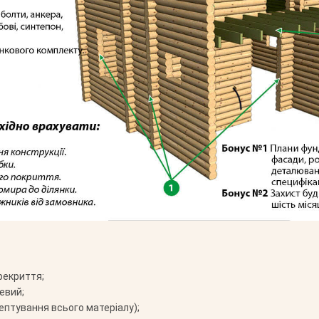
рекриття;
евий;
ептування всього матеріалу);