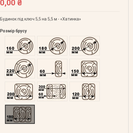
0,00 ₴
Будинок під ключ 5,5 на 5,5 м - «Хатинка»
Розмір брусу
Оциліндрований 160
Оциліндрований 180
Оциліндрований 200
Оциліндрований 220
Профільований 60
Профільований 150
Профільований 200
Подвійний 300
Клеєний 120
Клеєний 180