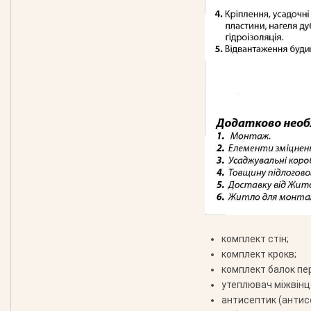
комплект стін;
комплект крокв;
комплект балок пе
утеплювач міжвінц
антисептик (антис