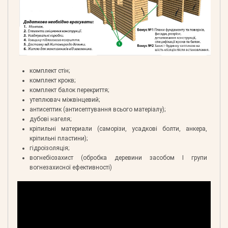
комплект стін;
комплект крокв;
комплект балок перекриття;
утеплювач міжвінцевий;
антисептик (антисептування всього матеріалу);
дубові нагеля;
кріпильні материали (саморізи, усадкові болти, анкера,
кріпильні пластини);
гідроізоляція;
вогнебіозахист (обробка деревини засобом І групи
вогнезахисної ефективності)