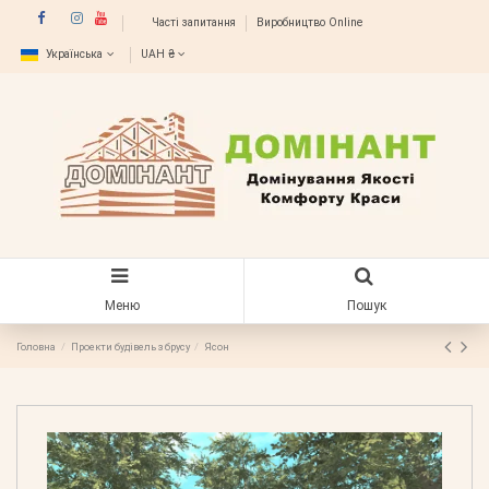
Часті запитання
Виробництво Online
Українська
UAH ₴
Меню
Пошук
Головна
Проекти будівель з брусу
Ясон