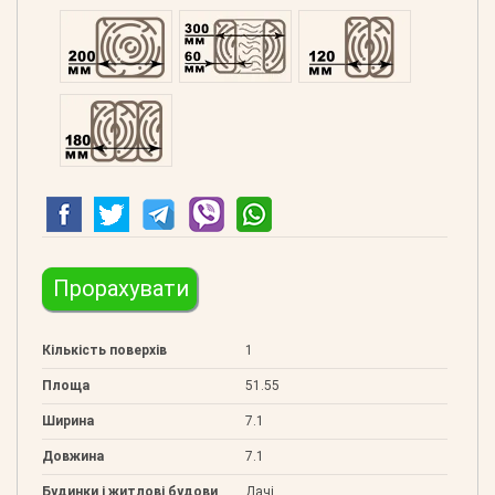
Профільований 200
Подвійний 300
Клеєний 120
Клеєний 180
Прорахувати
Кількість поверхів
1
Площа
51.55
Ширина
7.1
Довжина
7.1
Будинки і житлові будови
Дачі