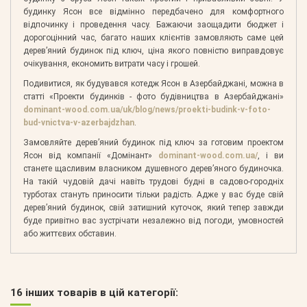
будинку Ясон все відмінно передбачено для комфортного
відпочинку і проведення часу. Бажаючи заощадити бюджет і
дорогоцінний час, багато наших клієнтів замовляють саме цей
дерев’яний будинок під ключ, ціна якого повністю виправдовує
очікування, економить витрати часу і грошей.
Подивитися, як будувався котедж Ясон в Азербайджані, можна в
статті «Проекти будинків - фото будівництва в Азербайджані»
dominant-wood.com.ua/uk/blog/news/proekti-budink-v-foto-
bud-vnictva-v-azerbajdzhan
.
Замовляйте дерев’яний будинок під ключ за готовим проектом
Ясон від компанії «Домінант»
dominant-wood.com.ua/
, і ви
станете щасливим власником душевного дерев’яного будиночка.
На такій чудовій дачі навіть трудові будні в садово-городніх
турботах стануть приносити тільки радість. Адже у вас буде свій
дерев’яний будинок, свій затишний куточок, який тепер завжди
буде привітно вас зустрічати незалежно від погоди, умовностей
або життєвих обставин.
16 інших товарів в цій категорії: