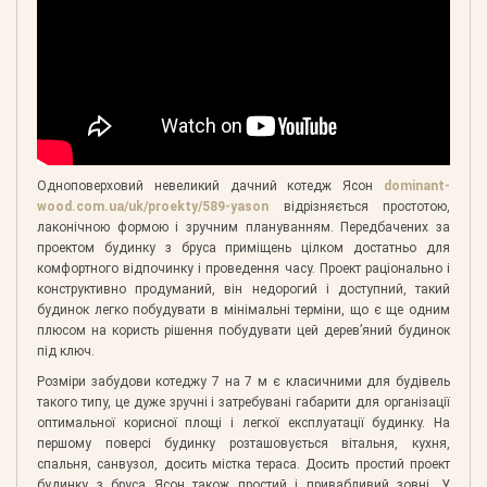
Одноповерховий невеликий дачний котедж Ясон
dominant-
wood.com.ua/uk/proekty/589-yason
відрізняється простотою,
лаконічною формою і зручним плануванням. Передбачених за
проектом будинку з бруса приміщень цілком достатньо для
комфортного відпочинку і проведення часу. Проект раціонально і
конструктивно продуманий, він недорогий і доступний, такий
будинок легко побудувати в мінімальні терміни, що є ще одним
плюсом на користь рішення побудувати цей дерев’яний будинок
під ключ.
Розміри забудови котеджу 7 на 7 м є класичними для будівель
такого типу, це дуже зручні і затребувані габарити для організації
оптимальної корисної площі і легкої експлуатації будинку. На
першому поверсі будинку розташовується вітальня, кухня,
спальня, санвузол, досить містка тераса. Досить простий проект
будинку з бруса Ясон також простий і привабливий зовні. У