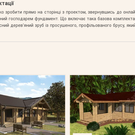
ктації
ко зробити прямо на сторінці з проектом, звернувшись до онла
ений господарем фундамент. Що включає така базова комплектаці
кісний дерев'яний зруб із просушеного, профільованого брусу, як