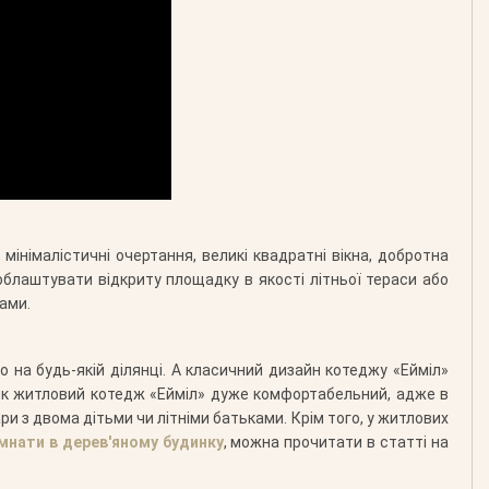
мінімалістичні очертання, великі квадратні вікна, добротна
облаштувати відкриту площадку в якості літньої тераси або
ами.
о на будь-якій ділянці. А класичний дизайн котеджу «Ейміл»
і як житловий котедж «Ейміл» дуже комфортабельний, адже в
ри з двома дітьми чи літніми батьками. Крім того, у житлових
імнати в дерев'яному будинку
, можна прочитати в статті на