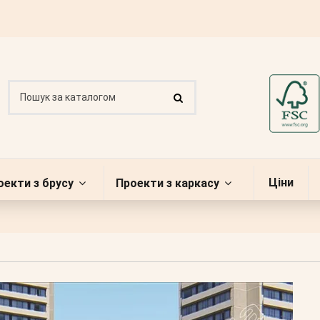
Ціни
оекти з брусу
Проекти з каркасу