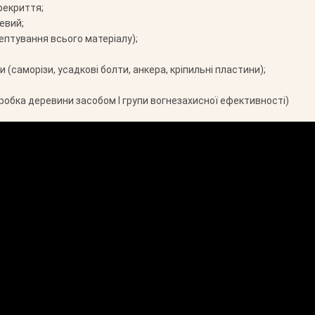
рекриття;
евий;
ептування всього матеріалу);
 (саморізи, усадкові болти, анкера, кріпильні пластини);
робка деревини засобом І групи вогнезахисної ефективності)