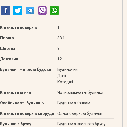
Кількість поверхів
1
Площа
88.1
Ширина
9
Довжина
12
Будинки і житлові будови
Будиночки
Дачі
Котеджі
Кількість кімнат
Чотирикімнатні будинки
Особливості будинків
Будинки з ґанком
Кількість поверхів споруди
Одноповерхові будинки
Будинки з брусу
Будинки з клеєного брусу