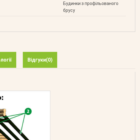
Будинки з профільованого
брусу
логії
Відгуки
(0)