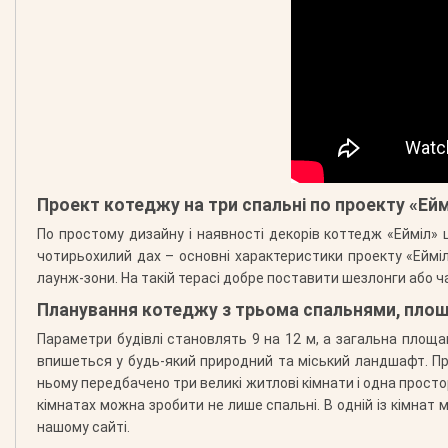
Проект котеджу на три спальні по проекту «Ейм
По простому дизайну і наявності декорів коттедж «Ейміл» ц
чотирьохилий дах – основні характеристики проекту «Ейміл
лаунж-зони. На такій терасі добре поставити шезлонги або 
Планування котеджу з трьома спальнями, площ
Параметри будівлі становлять 9 на 12 м, а загальна площа
впишеться у будь-який природний та міський ландшафт. П
ньому передбачено три великі житлові кімнати і одна простор
кімнатах можна зробити не лише спальні. В одній із кімнат
нашому сайті.