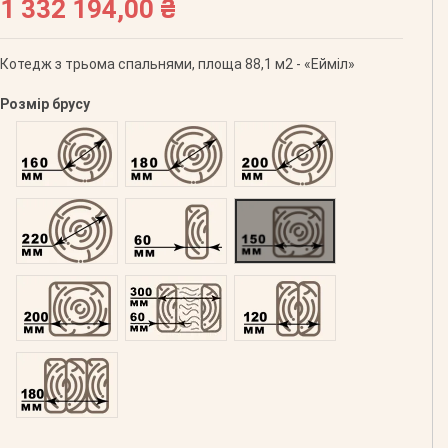
1 332 194,00 ₴
Котедж з трьома спальнями, площа 88,1 м2 - «Ейміл»
Розмір брусу
Оциліндрований 160
Оциліндрований 180
Оциліндрований 200
Оциліндрований 220
Профільований 60
Профільований 150
Профільований 200
Подвійний 300
Клеєний 120
Клеєний 180