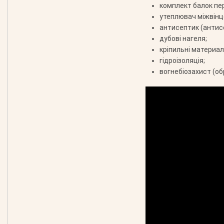
комплект балок пе
утеплювач міжвінц
антисептик (антис
дубові нагеля;
кріпильні материали
гідроізоляція;
вогнебіозахист (об