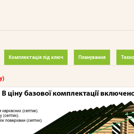
Комплектація під ключ
Планування
Техно
у)