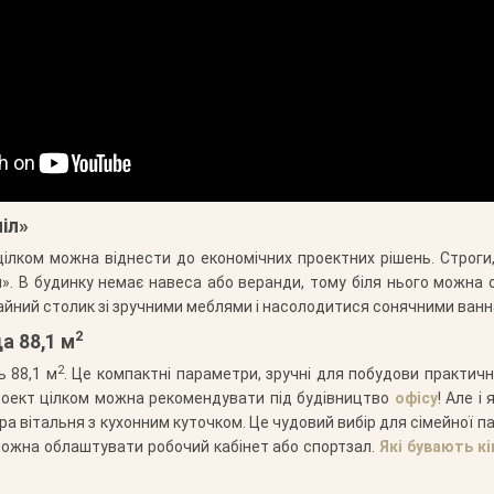
іл»
ілком можна віднести до економічних проектних рішень. Строги, 
». В будинку немає навеса або веранди, тому біля нього можна 
чайний столик зі зручними меблями і насолодитися сонячними ванн
2
а 88,1 м
2
ь 88,1 м
. Це компактні параметри, зручні для побудови практичн
роект цілком можна рекомендувати під будівництво
офісу
! Але 
а вітальня з кухонним куточком. Це чудовий вибір для сімейної па
 можна облаштувати робочий кабінет або спортзал.
Які бувають к