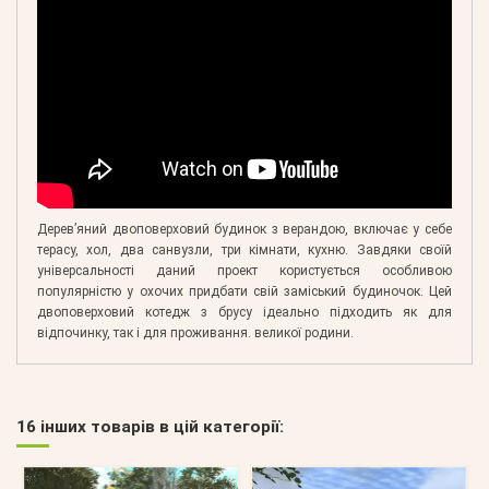
Дерев’яний двоповерховий будинок з верандою, включає у себе
терасу, хол, два санвузли, три кімнати, кухню. Завдяки своїй
універсальності даний проект користується особливою
популярністю у охочих придбати свій заміський будиночок. Цей
двоповерховий котедж з брусу ідеально підходить як для
відпочинку, так і для проживання. великої родини.
16 інших товарів в цій категорії: