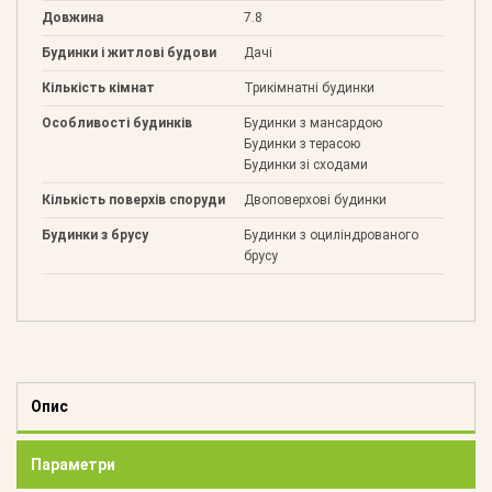
Довжина
7.8
Будинки і житлові будови
Дачі
Кількість кімнат
Трикімнатні будинки
Особливості будинків
Будинки з мансардою
Будинки з терасою
Будинки зі сходами
Кількість поверхів споруди
Двоповерхові будинки
Будинки з брусу
Будинки з оциліндрованого
брусу
Опис
Параметри