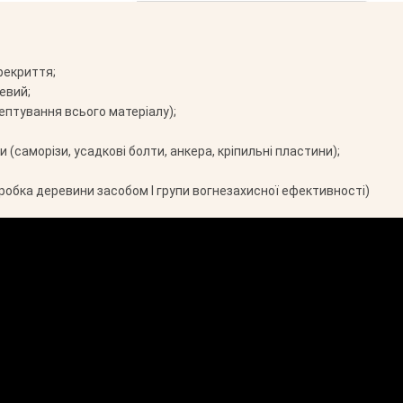
рекриття;
евий;
ептування всього матеріалу);
 (саморізи, усадкові болти, анкера, кріпильні пластини);
робка деревини засобом І групи вогнезахисної ефективності)