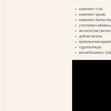
комплект стін;
комплект крокв;
комплект балок пе
утеплювач міжвінц
антисептик (антис
дубові нагеля;
кріпильні материали
гідроізоляція;
вогнебіозахист (об