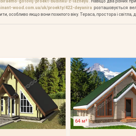
biraemo-gotovij-proekt-budinku-z-lazneyu
. Навіщо два різних пр
inant-wood.com.ua/uk/proekty/422-deyanira
розташовується вел
ити, особливо якщо вони похилого віку. Тераса, простора і світла, 
64 м²