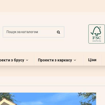
Ціни
оекти з брусу
Проекти з каркасу