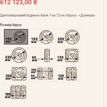
612 123,00 ₴
Двоповерховий будинок-баня 7 на 7,5 м з бруса - «Деяніра»
Розмір брусу
Оциліндрований 160
Оциліндрований 180
Оциліндрований 200
Оциліндрований 220
Профільований 60
Профільований 150
Профільований 200
Подвійний 300
Клеєний 120
Клеєний 180