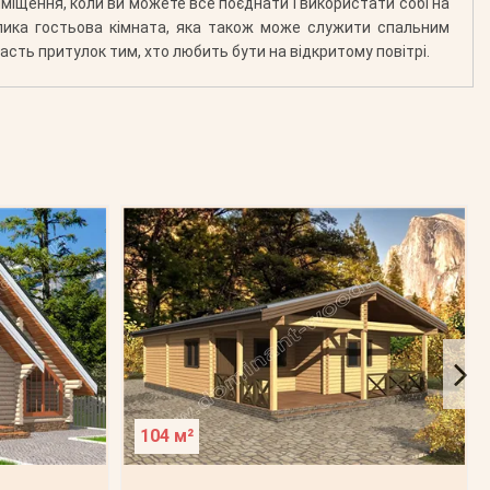
иміщення, коли ви можете все поєднати і використати собі на
ика гостьова кімната, яка також може служити спальним
дасть притулок тим, хто любить бути на відкритому повітрі.
104 м²