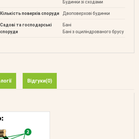
Будинки зі сходами
Кількість поверхів споруди
Двоповерхові будинки
Садові та господарські
Бані
споруди
Бані з оциліндрованого брусу
логії
Відгуки
(0)