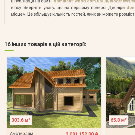
в публікації на сайті:
dominant-wood.com.ua/uk/blog/news/vi
втіху. Зверніть увагу, що на першому поверсі Деяніри
dom
місцем. Це збільшує кількість гостей, яких ви можете розміст
16 інших товарів в цій категорії:
303.6 м²
65.8 м²
Амстердам
2 081 152,00 ₴