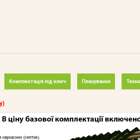
Комплектація під ключ
Планування
Техно
у)