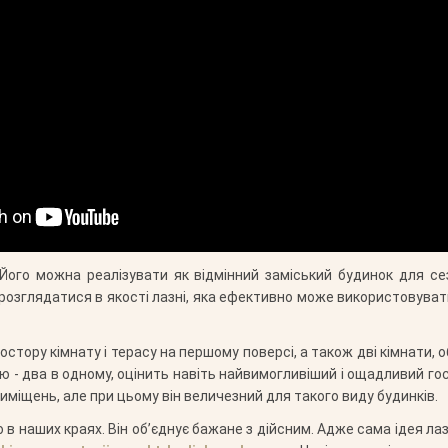
Його можна реалізувати як відмінний заміський будинок для с
розглядатися в якості лазні, яка ефективно може використовувати
стору кімнату і терасу на першому поверсі, а також дві кімнати, о
ню - два в одному, оцінить навіть найвимогливіший і ощадливий го
иміщень, але при цьому він величезний для такого виду будинків.
 в наших краях. Він об’єднує бажане з дійсним. Адже сама ідея лаз