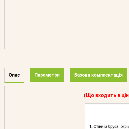
Опис
Параметри
Базова комплектація
(Що входить в цін