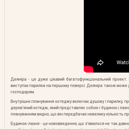
Деяніра - це дуже цікавий багатофункціональний проект. 
виступає парилка на першому поверсі. Деяніра також може 
господарям.
Внутрішнє планування котеджу включає душову і парилку, про
дерев’яний котедж, який представляє собою і будинок і лаз
плануванням видно, що він передбачає невелику кількість пр
Будинок-лазня - це нововведення, що з’явилося не так давно