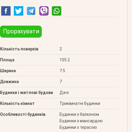
Прорахувати
Кількість поверхів
2
Площа
105.2
Ширина
7.5
Довжина
7
Будинки і житлові будови
Дачі
Кількість кімнат
Трикімнатні будинки
Особливості будинків
Будинки з балконом
Будинки з мансардою
Будинки з терасою