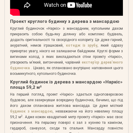
Проект круглого будинку з дерева з мансардою
Круглий будиночок «Наркіс» з мансардним, купольним дахом
прикрасить собою будь-яку ділянку або комплекс будівель,
додасть оригінальності та своєрідного колориту. Це дуже гарний,
акуратний, немов іграшковий,
котедж із зрубу
, який одразу
привертає увагу, нікого не залишаючи байдужим. Круглі форми з
вигинами колод, з яких викладаються стіни проекту «Наркіс»,
утворюють м’який, витончений, чарівний
екстер’єр дерев’яного
будиночка
. Цікаво, як сплановано внутрішнє наповнення цього
восьмикутного, купольного будиночка.
Круглий будинок із дерева з мансардою «Наркіс»
площа 59,2 м²
На перший погляд, проект «Наркіс» здається одноповерховою
будовою, але зазирнувши всередину будиночка, бачимо, що під
його дахом спланована житлова мансарда. Це дуже місткий
будинок з мансардою
, незважаючи на його невелику площу
2
59,2 м
. Адже кожен квадратний метр проекту «Наркіс» має своє
призначення. На першому поверсі є зал з кухнею та каміном,
гардероб, санвузол, сходи та спальня. Мансарду повністю