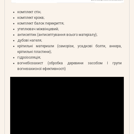
комплект стін;
комплект крокв;
комплект балок перекриття;
утеплювач міжвінцевий;
антисептик (антисептування всього матеріалу);
дубові нагеля;
кріпильні материали (саморізи, усадкові болти, анкера,
кріпильні пластини);
гідроізоляція;
вогнебіозахист (обробка деревини засобом І групи
вогнезахисної ефективності)