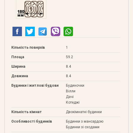
Клеєний 180
Кількість поверхів
1
Площа
59.2
Ширина
8.4
Довжина
8.4
Будинки і житлові будови
Будиночки
Вілли
Дачі
Котеджі
Кількість кімнат
Двокімнатні будинки
Особливості будинків
Будинки з мансардою
Будинки зі сходами