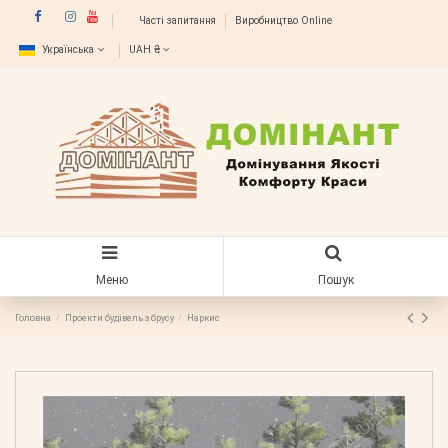
Часті запитання
Виробництво Online
Українська
UAH ₴
Меню
Пошук
Головна
Проекти будівель з брусу
Наркис