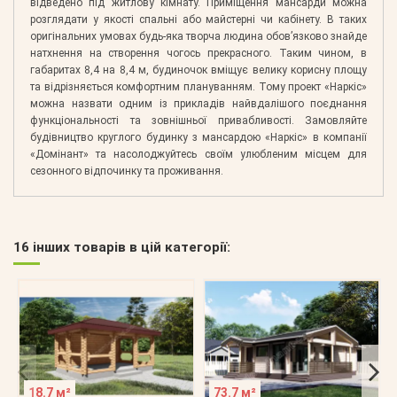
відведено під житлову кімнату. Приміщення мансарди можна
розглядати у якості спальні або майстерні чи кабінету. В таких
оригінальних умовах будь-яка творча людина обов’язково знайде
натхнення на створення чогось прекрасного. Таким чином, в
габаритах 8,4 на 8,4 м, будиночок вміщує велику корисну площу
та відрізняється комфортним плануванням. Тому проект «Наркіс»
можна назвати одним із прикладів найвдалішого поєднання
функціональності та зовнішньої привабливості. Замовляйте
будівництво круглого будинку з мансардою «Наркіс» в компанії
«Домінант» та насолоджуйтесь своїм улюбленим місцем для
сезонного відпочинку та проживання.
16 інших товарів в цій категорії:
18.7 м²
73.7 м²