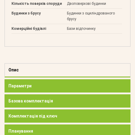
Кількість поверхів споруди
Двоповерхові будинки
Будинки з брусу
Будинки з оциліндрованого
брусу
Комерційні будівлі
Бази відпочинку
Опис
Параметри
Базова комплектація
Комплектація під ключ
Планування