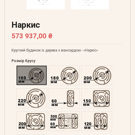
Наркис
573 937,00 ₴
Круглий будинок із дерева з мансардою - «Наркіс»
Розмір брусу
Оциліндрований 160
Оциліндрований 180
Оциліндрований 200
Оциліндрований 220
Профільований 60
Профільований 150
Профільований 200
Подвійний 300
Клеєний 120