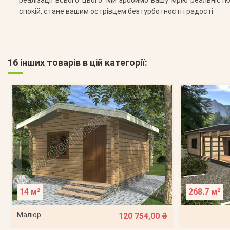
спокій, стане вашим острівцем безтурботності і радості.
16 інших товарів в цій категорії:
14 м²
268.7 м²
Малюр
120 754,00 ₴