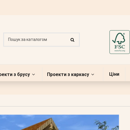
Ціни
оекти з брусу
Проекти з каркасу