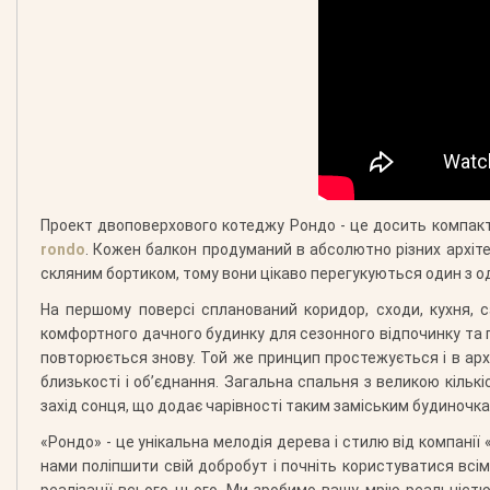
Проект двоповерхового котеджу Рондо - це досить компак
rondo
. Кожен балкон продуманий в абсолютно різних архітек
скляним бортиком, тому вони цікаво перегукуються один з 
На першому поверсі спланований коридор, сходи, кухня, 
комфортного дачного будинку для сезонного відпочинку та п
повторюється знову. Той же принцип простежується і в арх
близькості і об’єднання. Загальна спальня з великою кіль
захід сонця, що додає чарівності таким заміським будиночка
«Рондо» - це унікальна мелодія дерева і стилю від компанії
нами поліпшити свій добробут і почніть користуватися всі
реалізації всього цього. Ми зробимо вашу мрію реальніст