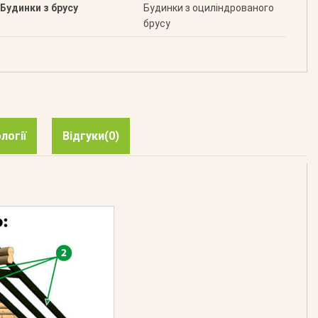
Будинки з брусу
Будинки з оциліндрованого
брусу
логії
Відгуки
(0)