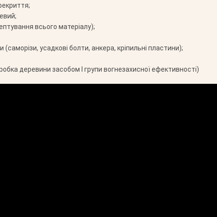
рекриття;
евий;
ептування всього матеріалу);
 (саморізи, усадкові болти, анкера, кріпильні пластини);
робка деревини засобом І групи вогнезахисної ефективності)