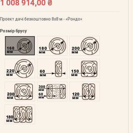
1 008 914,00 ₴
Проект дачі безкоштовно 8х8 м - «Рондо»
Розмір брусу
Оциліндрований 160
Оциліндрований 180
Оциліндрований 200
Оциліндрований 220
Профільований 60
Профільований 150
Профільований 200
Подвійний 300
Клеєний 120
Клеєний 180