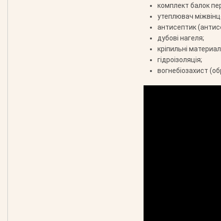
комплект балок пе
утеплювач міжвінц
антисептик (антис
дубові нагеля;
кріпильні материали
гідроізоляція;
вогнебіозахист (об