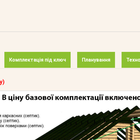
Комплектація під ключ
Планування
Техно
у)