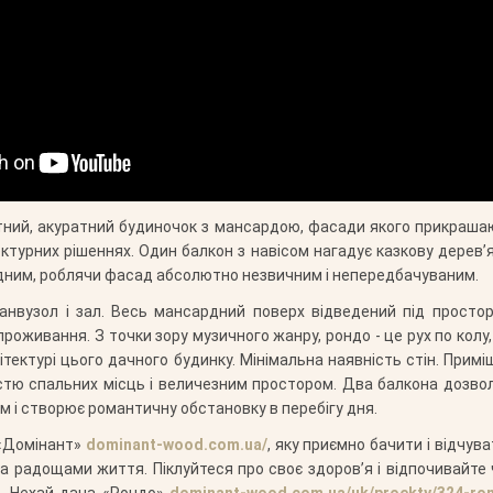
тний, акуратний будиночок з мансардою, фасади якого прикраш
турних рішеннях. Один балкон з навісом нагадує казкову дерев’ян
одним, роблячи фасад абсолютно незвичним і непередбачуваним.
санвузол і зал. Весь мансардний поверх відведений під просто
роживання. З точки зору музичного жанру, рондо - це рух по колу,
ітектурі цього дачного будинку. Мінімальна наявність стін. При
кістю спальних місць і величезним простором. Два балкона дозвол
м і створює романтичну обстановку в перебігу дня.
 «Домінант»
dominant-wood.com.ua/
, яку приємно бачити і відчув
ма радощами життя. Піклуйтеся про своє здоров’я і відпочивайте
ю. Нехай дача «Рондо»
dominant-wood.com.ua/uk/proekty/324-ro