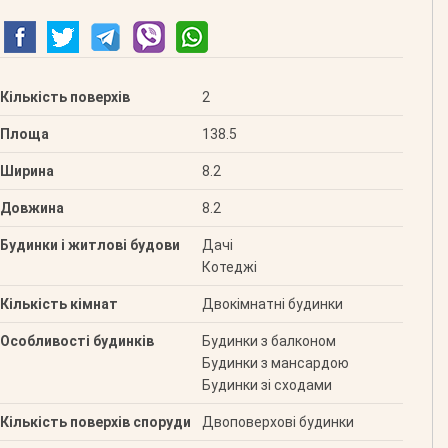
Кількість поверхів
2
Площа
138.5
Ширина
8.2
Довжина
8.2
Будинки і житлові будови
Дачі
Котеджі
Кількість кімнат
Двокімнатні будинки
Особливості будинків
Будинки з балконом
Будинки з мансардою
Будинки зі сходами
Кількість поверхів споруди
Двоповерхові будинки