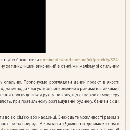
ають два балкончики
dominant-wood.com.ua/uk/proekty/324-
у хатинку, інший виконаний в стилі мінімалізму зі стильним
ру спальню. Пропонуємо розглядати даний проект в якості
 одна мелодія чергується поперемінно з різними вставками і
міщення проглядається рухом по колу, що створює атмосферу
яють, при правильному розташуванні будинку, бачити схід і
ати всією сім’єю або наодинці. Знаходьте можливості разом з
 частіше на природі. А компанія «Домінант» допоможе вам в
ndo
прикрасить ваше дачне життя і подарує вам душевний