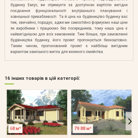
будинку Еміус, ви отримуєте за доступною вартістю вигідне
поєднання функціональності внутрішнього планування і
зовнішньої привабливості. Та й ціна на будівництво будинку вас
теж, звичайно, порадує, адже ми самостійно формуємо наші ціни
як виробники і працюємо без посередників, тому наша ціна є
найвигіднішою для всіх замовників. Тим більше, при замовленні
будівництва будинку, його проект пропонується безкоштовно.
Таким чином, пропонований проект є найбільш вигідним
варіантом заміського житла для великого сімейства.
16 інших товарів в цій категорії:
68 м²
79.88 м²