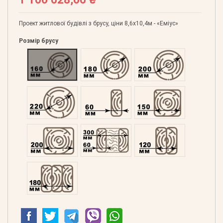
Проект житлової будівлі з брусу, ціни 8,6х10,4м - «Еміус»
Розмір брусу
Оциліндрований 160
Оциліндрований 180
Оциліндрований 200
Оциліндрований 220
Профільований 60
Профільований 150
Профільований 200
Подвійний 300
Клеєний 120
Клеєний 180