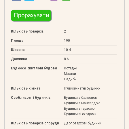
Прорахувати
Кількість поверхів
2
Площа
190
Ширина
10.4
Довжина
8.6
Будинки і житлові будови
Котеджі
Маєтки
Садиби
Кількість кімнат
П’ятикімнатні будинки
Особливості будинків
Будинки з балконом
Будинки з мансардою
Будинки з терасою
Будинки зі сходами
Кількість поверхів споруди
Двоповерхові будинки