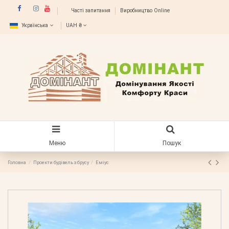
Часті запитання
Виробництво Online
Українська
UAH ₴
Меню
Пошук
Головна
Проекти будівель з брусу
Еміус