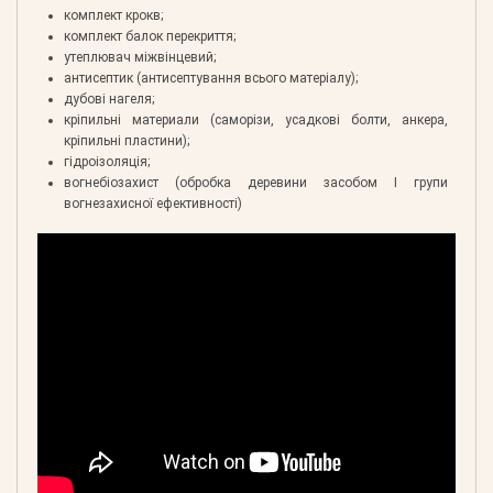
комплект крокв;
комплект балок перекриття;
утеплювач міжвінцевий;
антисептик (антисептування всього матеріалу);
дубові нагеля;
кріпильні материали (саморізи, усадкові болти, анкера,
кріпильні пластини);
гідроізоляція;
вогнебіозахист (обробка деревини засобом І групи
вогнезахисної ефективності)