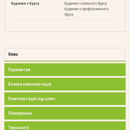
Будинки з брусу
Будинки з клеєного брусу
Будинки з профільованого
брусу
Опис
Параметри
Базова комплектація
Комплектація під ключ
Планування
Технології