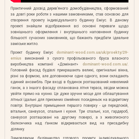
Практичний досвід дерев’яного домобудівництва, сформований
за довгі роки роботи з нашими замовниками, став основою для
створення проекту індивідуального будинку Еміус. В даному
проекті знайшли відображення всі основні переваги щодо
зовнішнього оформлення і внутрішнього наповнення будинку
більшості сучасних замовників, що бажають придбати ідеальне
заміське житло.
Проект будинку Еміус
dominant-wood.com.ua/uk/proekty/29-
emius
виконаний з сухого профільованого бруса власного
виробництва компанії «Домінант»
dominant-wood.com.ua/
.
Головний фасад будівлі прикрашають великі, оригінальні вікна,
різні за формою, але доповнюючи одне одного, вони складають
єдиний ансамбль. При вході в будинок розташований невеликий
ганок, а з іншого фасаду спланована літня тераса, звідки можна
увійти прямо на кухню. Це дуже зручне місце для облаштування
літньої їдальні для приємних сімейних посиденьок на відкритому
повітрі. Внутрішні приміщення першого поверху - це передпокій,
вітальня, санвузол, спальня і кухня. Три спальні, хол, гардероб,
санвузол розташовані на другому поверсі, а з живописного
балкончика над ґанком відкривається вид на присадибну
ділянку.
Замовляючи будівництво готового проекту індивідуального