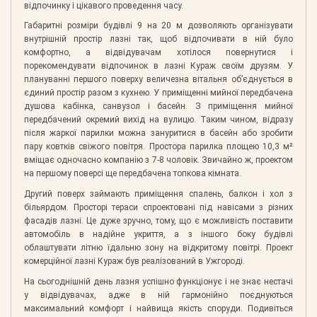
відпочинку і цікавого проведення часу.
Габаритні розміри будівлі 9 на 20 м дозволяють організувати
внутрішній простір лазні так, щоб відпочивати в ній було
комфортно, а відвідувачам хотілося повернутися і
порекомендувати відпочинок в лазні Кураж своїм друзям. У
плануванні першого поверху величезна вітальня об’єднується в
єдиний простір разом з кухнею. У приміщенні мийної передбачена
душова кабінка, санвузол і басейн. З приміщення мийної
передбачений окремий вихід на вулицю. Таким чином, відразу
після жаркої парилки можна зануритися в басейн або зробити
пару ковтків свіжого повітря. Простора парилка площею 10,3 м²
вміщає одночасно компанію з 7-8 чоловік. Звичайно ж, проектом
на першому поверсі ще передбачена топкова кімната.
Другий поверх займають приміщення спалень, балкон і хол з
більярдом. Просторі тераси спроектовані під навісами з різних
фасадів лазні. Це дуже зручно, тому, що є можливість поставити
автомобіль в надійне укриття, а з іншого боку будівлі
облаштувати літню їдальню зону на відкритому повітрі. Проект
комерційної лазні Кураж був реалізований в Ужгороді.
На сьогоднішній день лазня успішно функціонує і не знає нестачі
у відвідувачах, адже в ній гармонійно поєднуються
максимальний комфорт і найвища якість споруди. Подивіться