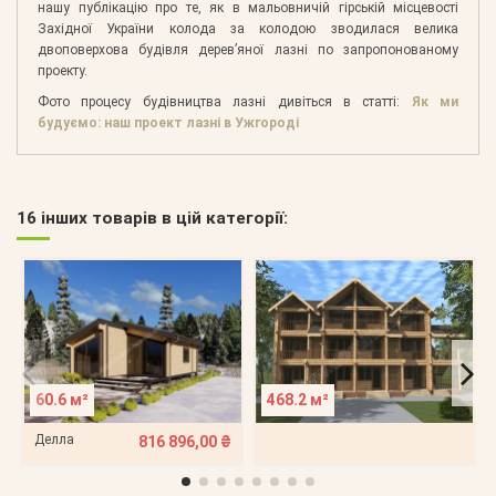
нашу публікацію про те, як в мальовничій гірській місцевості
Західної України колода за колодою зводилася велика
двоповерхова будівля дерев’яної лазні по запропонованому
проекту.
Фото процесу будівництва лазні дивіться в статті:
Як ми
будуємо: наш проект лазні в Ужгороді
16 інших товарів в цій категорії:
60.6 м²
468.2 м²
Делла
816 896,00 ₴