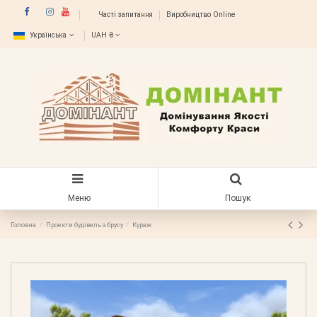
Часті запитання
Виробництво Online
Українська
UAH ₴
Меню
Пошук
Головна
Проекти будівель з брусу
Кураж