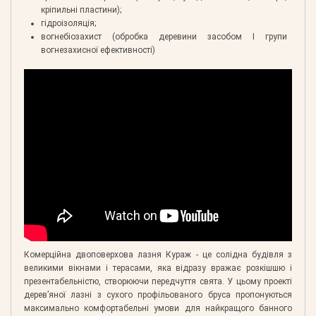
кріпильні пластини);
гідроізоляція;
вогнебіозахист (обробка деревини засобом І групи
вогнезахисної ефективності)
Комерційна двоповерхова лазня Кураж - це солідна будівля з
великими вікнами і терасами, яка відразу вражає розкішшю і
презентабельністю, створюючи передчуття свята. У цьому проекті
дерев’яної лазні з сухого профільованого бруса пропонуються
максимально комфортабельні умови для найкращого банного