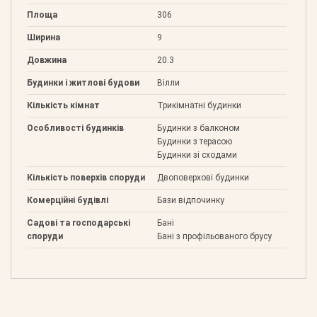
Площа
306
Ширина
9
Довжина
20.3
Будинки і житлові будови
Вілли
Кількість кімнат
Трикімнатні будинки
Особливості будинків
Будинки з балконом
Будинки з терасою
Будинки зі сходами
Кількість поверхів споруди
Двоповерхові будинки
Комерційні будівлі
Бази відпочинку
Садові та господарські
Бані
споруди
Бані з профільованого брусу