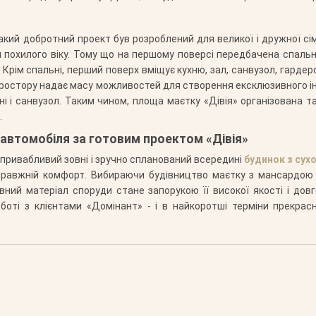
акий добротний проект був розроблений для великої і дружної сім
и похилого віку. Тому що на першому поверсі передбачена спальн
Крім спальні, перший поверх вміщує кухню, зал, санвузол, гардеро
 простору надає масу можливостей для створення ексклюзивного і
ьні і санвузол. Таким чином, площа маєтку «Дівія» організована 
.
 автомобіля за готовим проектом «Дівія»
 привабливий зовні і зручно спланований всередині
будинок з сух
правжній комфорт. Вибираючи будівництво маєтку з мансардою і
ний матеріал споруди стане запорукою її високої якості і довг
оті з клієнтами «Домінант» - і в найкоротші терміни прекра