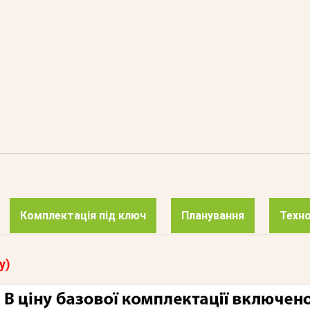
Комплектація під ключ
Планування
Техно
у)