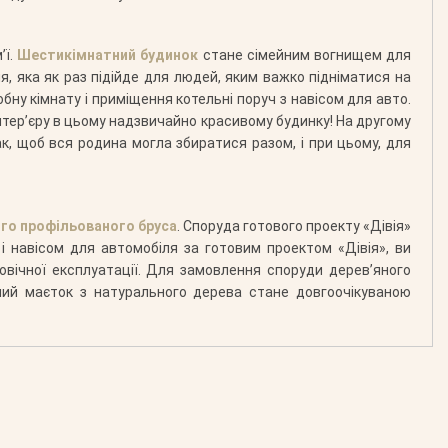
’ї.
Шестикімнатний будинок
стане сімейним вогнищем для
я, яка як раз підійде для людей, яким важко підніматися на
бну кімнату і приміщення котельні поруч з навісом для авто.
нтер’єру в цьому надзвичайно красивому будинку! На другому
так, щоб вся родина могла збиратися разом, і при цьому, для
ого профільованого бруса
. Споруда готового проекту «Дівія»
 навісом для автомобіля за готовим проектом «Дівія», ви
овічної експлуатації. Для замовлення споруди дерев’яного
сний маєток з натурального дерева стане довгоочікуваною