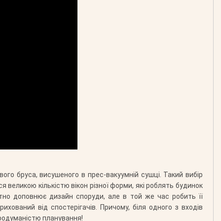
вого бруса, висушеного в прес-вакуумній сушці. Такий вибір
ся великою кількістю вікон різної форми, які роблять будинок
тно доповнює дизайн споруди, але в той же час робить її
рихований від спостерігачів. Причому, біля одного з входів
продуманістю планування!