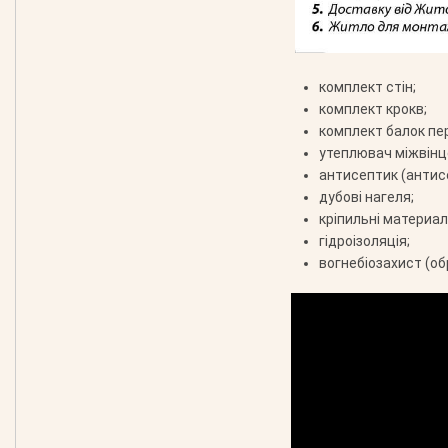
комплект стін;
комплект крокв;
комплект балок пе
утеплювач міжвінц
антисептик (антис
дубові нагеля;
кріпильні материали
гідроізоляція;
вогнебіозахист (об