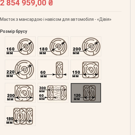
2 854 959,00 ₴
Маєток з мансардою і навісом для автомобіля - «Дівія»
Розмір брусу
Оциліндрований 160
Оциліндрований 180
Оциліндрований 200
Оциліндрований 220
Профільований 60
Профільований 150
Профільований 200
Подвійний 300
Клеєний 120
Клеєний 180