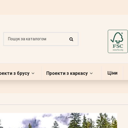
Ціни
оекти з брусу
Проекти з каркасу