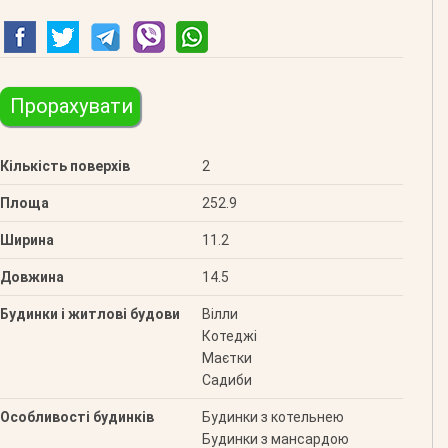
Прорахувати
Кількість поверхів
2
Площа
252.9
Ширина
11.2
Довжина
14.5
Будинки і житлові будови
Вілли
Котеджі
Маєтки
Садиби
Особливості будинків
Будинки з котельнею
Будинки з мансардою