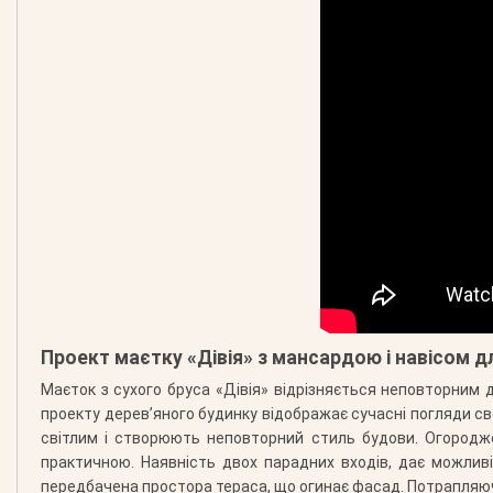
Проект маєтку «Дівія» з мансардою і навісом 
Маєток з сухого бруса «Дівія» відрізняється неповторним д
проекту дерев’яного будинку відображає сучасні погляди свої
світлим і створюють неповторний стиль будови. Огородже
практичною. Наявність двох парадних входів, дає можли
передбачена простора тераса, що огинає фасад. Потрапляючи