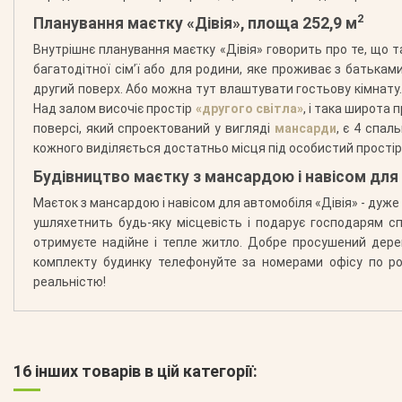
2
Планування маєтку «Дівія», площа 252,9 м
Внутрішнє планування маєтку «Дівія» говорить про те, що т
багатодітної сім’ї або для родини, яке проживає з батькам
другий поверх. Або можна тут влаштувати гостьову кімнату. 
Над залом височіє простір
«другого світла»
, і така широта
поверсі, який спроектований у вигляді
мансарди
, є 4 спал
кожного виділяється достатньо місця під особистий простір
Будівництво маєтку з мансардою і навісом для
Маєток з мансардою і навісом для автомобіля «Дівія» - дуже
ушляхетнить будь-яку місцевість і подарує господарям с
отримуєте надійне і тепле житло. Добре просушений дерев
комплекту будинку телефонуйте за номерами офісу по роб
реальністю!
16 інших товарів в цій категорії: