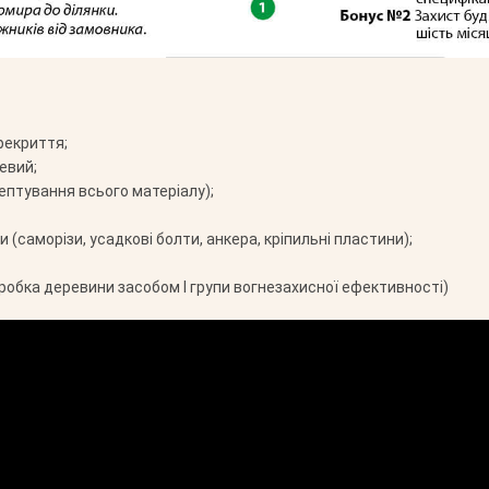
рекриття;
евий;
ептування всього матеріалу);
 (саморізи, усадкові болти, анкера, кріпильні пластини);
робка деревини засобом І групи вогнезахисної ефективності)