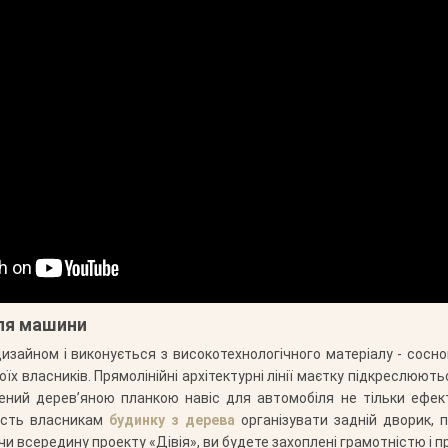
для машини
изайном і виконується з високотехнологічного матеріалу - сосно
х власників. Прямолінійні архітектурні лінії маєтку підкреслюють
ний дерев’яною планкою навіс для автомобіля не тільки ефек
вість власникам
будинку з дерева
організувати задній дворик, п
 всередину проекту «Дівія», ви будете захоплені грамотністю і 