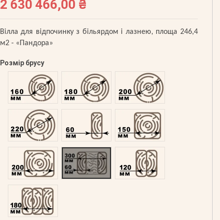
2 630 466,00 ₴
Вілла для відпочинку з більярдом і лазнею, площа 246,4
м2 - «Пандора»
Розмір брусу
Оциліндрований 160
Оциліндрований 180
Оциліндрований 200
Оциліндрований 220
Профільований 60
Профільований 150
Профільований 200
Подвійний 300
Клеєний 120
Клеєний 180