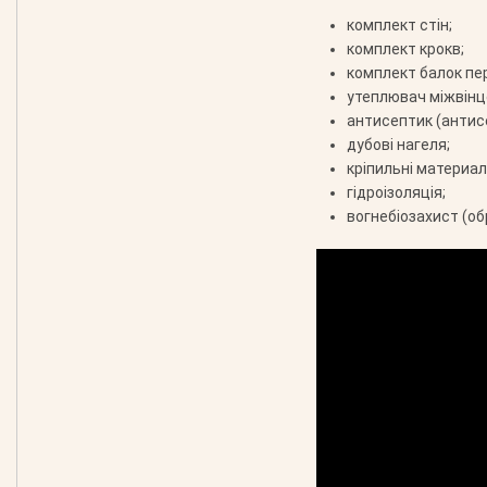
комплект стін;
комплект крокв;
комплект балок пе
утеплювач міжвінц
антисептик (антис
дубові нагеля;
кріпильні материали
гідроізоляція;
вогнебіозахист (об