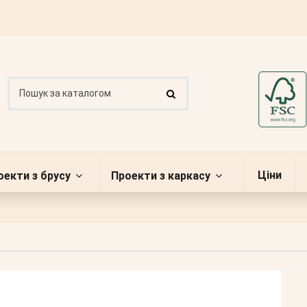
Ціни
оекти з брусу
Проекти з каркасу