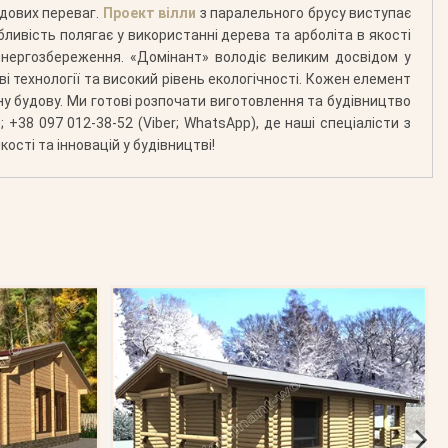
удових переваг.
Проект вілли
з паралельного брусу виступає
бливість полягає у використанні дерева та арболіта в якості
нергозбереження. «Домінант» володіє великим досвідом у
ві технології та високий рівень екологічності. Кожен елемент
у будову. Ми готові розпочати виготовлення та будівництво
38 097 012-38-52 (Viber; WhatsApp), де наші спеціалісти з
сті та інновацій у будівництві!