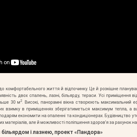
до комфортабельного життя й відпочинку. Це й розкішне плануван
вність двох спалень, лазні, більярду, тераси. Усі приміщення в
2
ільше 30 м
. Високі, панорамні вікна створюють максимальний еф
их взимку в приміщеннях зберігатиметься максимум тепла, а в
дарям економити на опаленні та кондиціонерах. Будівництво уте
х матеріалів, але й можливості поліпшення здоров’я за рахунок н
з більярдом і лазнею, проект «Пандора»