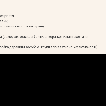
рекриття;
евий;
ептування всього матеріалу);
 (саморізи, усадкові болти, анкера, кріпильні пластини);
робка деревини засобом І групи вогнезахисної ефективності)