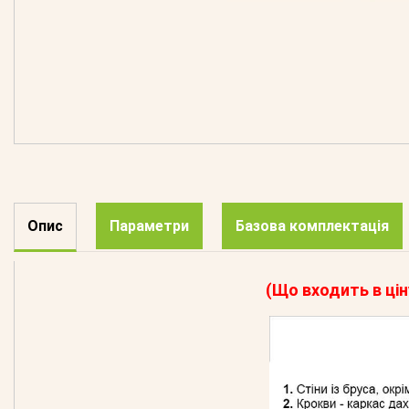
Опис
Параметри
Базова комплектація
(Що входить в цін