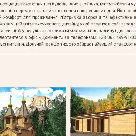
асоціації, адже стіни цієї будови, наче скринька, містять безліч ч
оні або передмісті, але й як втілення прогресивних ідей. Його осо
й комфорт для проживання, підтримка здоров'я та ефективне е
ємо вам цей взірець сучасного дизайну, який поєднує в собі передо
лей, щоб у результаті отримати максимально надійну і довговічн
ертайтеся в офіс «Домінант» за телефонами: +38 063 499-91-00; +
всі питання. Долучайтеся до тих, хто обирає найвищий стандарт яко