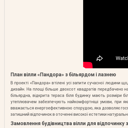
План вілли «Пандора» з більярдом і лазнею
В проекті «Пандора» втілені усі запити сучасної людини що
дизайн. На площі більше двохсот квадратів передбачено ная
більярдна, відкрита тераса біля будинку мають розміри б
утеплювачем забезпечують найкомфортніші умови, при як
вважається енергоефективною спорудою, яка дозволяє госпо
затишний відпочинок в оточенні високої естетики натуральни
Замовлення будівництва вілли для відпочинку 