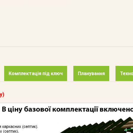
Комплектація під ключ
Планування
Техно
у)