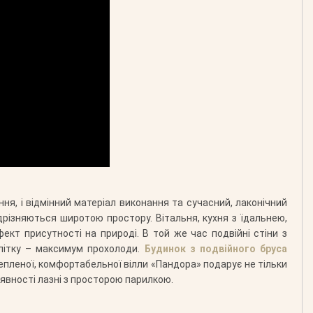
ня, і відмінний матеріал виконання та сучасний, лаконічний
ідрізняються широтою простору. Вітальня, кухня з їдальнею,
ект присутності на природі. В той же час подвійні стіни з
літку – максимум прохолоди.
Будинок з подвійного бруса
пленої, комфортабельної вілли «Пандора» подарує не тільки
аявності лазні з просторою парилкою.