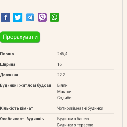
Прорахувати
Площа
246,4
Ширина
16
Довжина
22,2
Будинки і житлові будови
Вілли
Маєтки
Садиби
Кількість кімнат
Чотирикімнатні будинки
Особливості будинків
Будинки з банею
Будинки з терасою