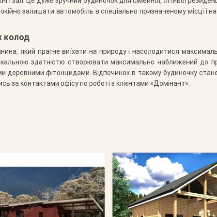
ьні і зал. Це дуже зручний будиночок для сімейної, літньої резиден
покійно залишати автомобіль в спеціально призначеному місці і н
х колод
дянина, який прагне виїхати на природу і насолодитися максима
нікальною здатністю створювати максимально наближений до пр
ими деревними фітонцидами. Відпочинок в такому будиночку стане
сь за контактами офісу по роботі з клієнтами «Домінант».