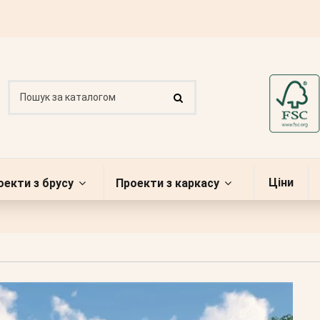
Ціни
оекти з брусу
Проекти з каркасу