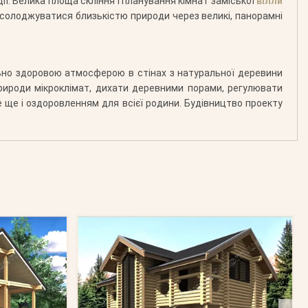
ції. Велика площа скління і планування кімнат заміської
вілли
асолоджуватися близькістю природи через великі, панорамні
льно здоровою атмосферою в стінах з натуральної деревини
ироди мікроклімат, дихати деревними порами, регулювати
 ще і оздоровленням для всієї родини. Будівництво проекту