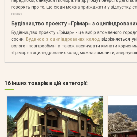
передпокій, санвузол і комора. На другому поверсі є дві спал
говорять про те, що сюди можна приїжджати у відпустку, с
вікна.
Будівництво проекту «Грімар» з оциліндровани
Будівництво проекту «Грімар» - це вибір втомленого горо
сосни.
Будинок з оциліндрованих колод
відрізняється у
волого і повітрообмін, а також насичувати кімнати корисн
«Грімар» з оциліндрованих колод можна замовити, звернувши
16 інших товарів в цій категорії: