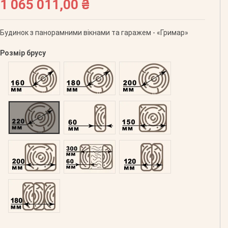
1 065 011,00 ₴
Будинок з панорамними вікнами та гаражем - «Гримар»
Розмір брусу
Оциліндрований 160
Оциліндрований 180
Оциліндрований 200
Оциліндрований 220
Профільований 60
Профільований 150
Профільований 200
Подвійний 300
Клеєний 120
Клеєний 180