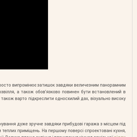
осто випромінює затишок завдяки величезним панорамним
озвілля, а також обов’язково повинен бути встановлений в
 також варто підкреслити односхилий дах, візуально високу
анування дуже зручне завдяки прибудові гаража з місцем під
 теплих приміщень. На першому поверсі спроектовані кухня,