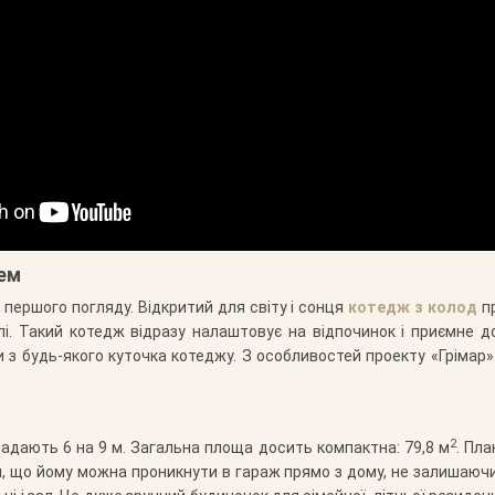
жем
першого погляду. Відкритий для світу і сонця
котедж з колод
пр
і. Такий котедж відразу налаштовує на відпочинок і приємне д
з будь-якого куточка котеджу. З особливостей проекту «Грімар»
2
адають 6 на 9 м. Загальна площа досить компактна: 79,8 м
. Пл
, що йому можна проникнути в гараж прямо з дому, не залишаючи