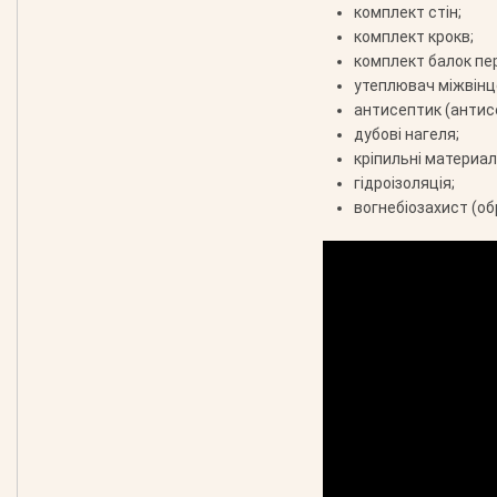
комплект стін;
комплект крокв;
комплект балок пе
утеплювач міжвінц
антисептик (антис
дубові нагеля;
кріпильні материали
гідроізоляція;
вогнебіозахист (об