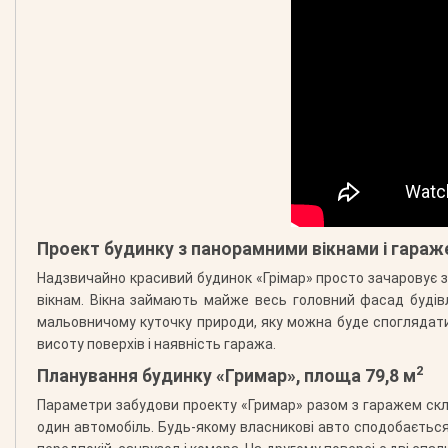
Проект будинку з панорамними вікнами і гара
Надзвичайно красивий будинок «Грімар» просто зачаровує з 
вікнам. Вікна займають майже весь головний фасад будівл
мальовничому куточку природи, яку можна буде споглядати 
висоту поверхів і наявність гаража.
2
Планування будинку «Гримар», площа 79,8 м
Параметри забудови проекту «Гримар» разом з гаражем скл
один автомобіль. Будь-якому власникові авто сподобається