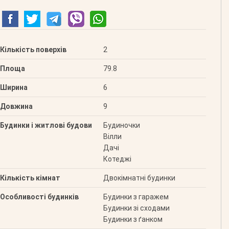
Кількість поверхів
2
Площа
79.8
Ширина
6
Довжина
9
Будинки і житлові будови
Будиночки
Вілли
Дачі
Котеджі
Кількість кімнат
Двокімнатні будинки
Особливості будинків
Будинки з гаражем
Будинки зі сходами
Будинки з ґанком