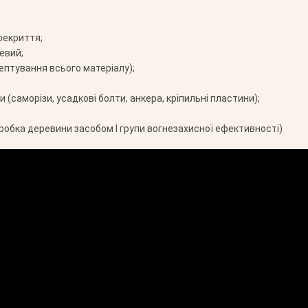
рекриття;
евий;
ептування всього матеріалу);
 (саморізи, усадкові болти, анкера, кріпильні пластини);
робка деревини засобом І групи вогнезахисної ефективності)