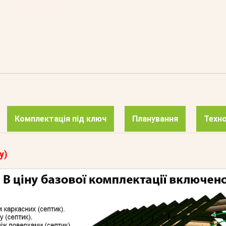
Комплектація під ключ
Планування
Техно
у)