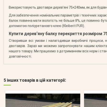
Використовують двотаври дерев’яні 75×240мм, як для будівн
Для забезпечення номінальних параметрів і технічних хара
балок повинна мати вологість не більше 8%, це повинно бу
допомогою поліуретановго клею (Kleiberit PUR).
Купити дерев’яну балку перекриття розміром 7
Створивши всі умови і налагодивши виробничі процеси, н
двотаврів. Зараз ми можемо запропонувати нашим клієнтам
нашого товару. Ми працюємо з дотриманням всіх норм і станд
довговічності.
5 інших товарів в цій категорії: