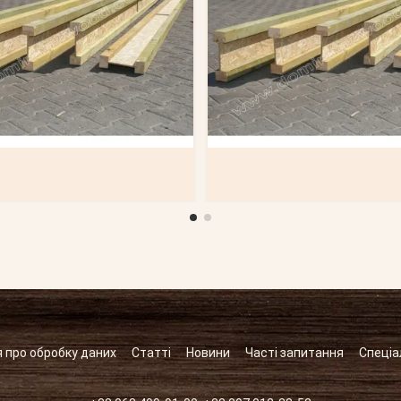
 про обробку даних
Статті
Новини
Часті запитання
Спеціа