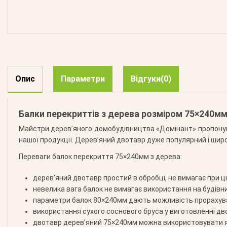
Опис
Параметри
Відгуки
(0)
Балки перекриттів з дерева розміром 75×240м
Майстри дерев’яного домобудівництва «Домінант» пропоную
нашої продукції. Дерев’яний двотавр дуже популярний і широ
Переваги балок перекриття 75×240мм з дерева:
дерев’яний двотавр простий в обробці, не вимагає при ц
невелика вага балок не вимагає використання на будівни
параметри балок 80×240мм дають можливість прорахувати
використання сухого соснового бруса у виготовленні дв
двотавр дерев’яний 75×240мм можна використовувати як