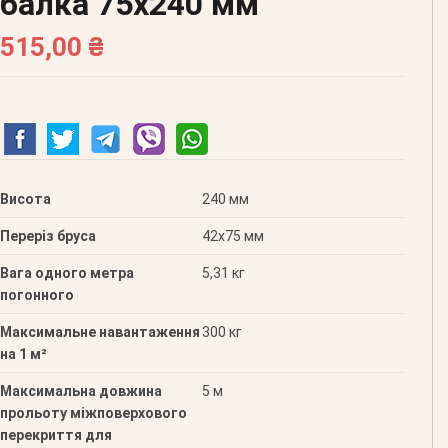
балка 75х240 мм
515,00 ₴
Висота
240 мм
Переріз бруса
42х75 мм
Вага одного метра
5,31 кг
погонного
Максимальне навантаження
300 кг
на 1 м²
Максимальна довжина
5 м
прольоту міжповерхового
перекриття для