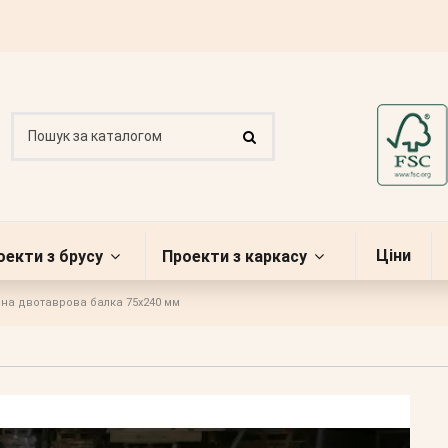
Ціни
оекти з брусу
Проекти з каркасу
на двотаврова балка 75х240 мм