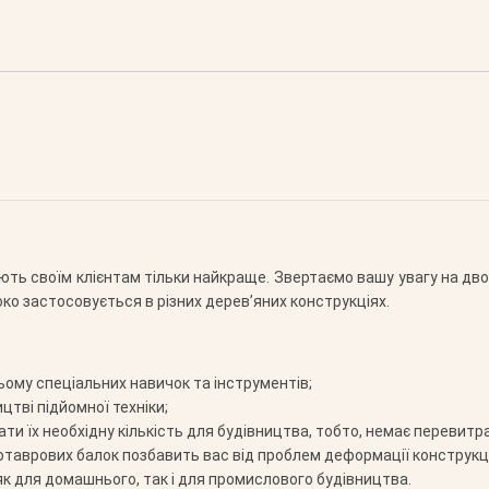
м
ть своїм клієнтам тільки найкраще. Звертаємо вашу увагу на дво
ко застосовується в різних дерев’яних конструкціях.
ьому спеціальних навичок та інструментів;
цтві підйомної техніки;
 їх необхідну кількість для будівництва, тобто, немає перевитра
отаврових балок позбавить вас від проблем деформації конструкці
 для домашнього, так і для промислового будівництва.