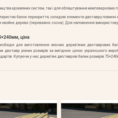
ицтва кроквяних систем, так і для облаштування міжповерхових пе
ктеристик балок перекриття, складові елементи двотавру повинні 
ти хвойне дерево (переважно сосна). Для наповнення використову
5×240мм, ціна
еобхідні для виготовлення якісних дерев’яних двотаврових б
 двотавр різних розмірів за вигідною ціною українського виро
артів. Купуючи у нас дерев’яні двотаврові балки розмірів 75×240мм