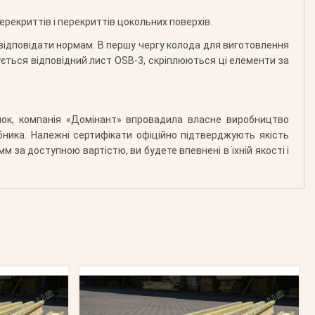
рекриттів і перекриттів цокольних поверхів.
відповідати нормам. В першу чергу колода для виготовлення
ється відповідний лист OSB-3, скріплюються ці елементи за
алок, компанія «Домінант» впровадила власне виробництво
бника. Належні сертифікати офіційно підтверджують якість
 за доступною вартістю, ви будете впевнені в їхній якості і