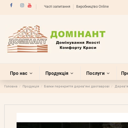
Часті запитання
Виробництво Online
Про нас
Продукція
Послуги
Пр
Головна
Продукція
Балки перекриття дерев'яні двотаврові
Дерев'я