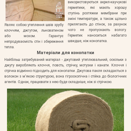
використовуються акрил-каучукові
герметики, які мають хорошу
ступінь розтяжки мембрани при
зміні температури, а також щільно
прилягають до стінок, за рахунок
Являє собою утеплення швів зрубу
чого не пропускають вологу.
клоччям, джгутом, льноватином
Герметик наноситься набагато
або мохом. Гарантує
швидше, ніж конопатка.
непродуваємість стін і збереження
тепла.
Матеріали для конопатки
Найбільш затребуваний матеріал - джутовий утеплювальний, оскільки з
джуту виробляють клоччя, повсть, стрічку, мотузки і канати. Клоччя і
стрічка відмінно підходить для конопатки. Джутова пакля складається з
волокон з м'якою структурою, вона гігроскопічна і стійка до біологічних
агентів. Однак, працювати з нею буде складніше, ніж зі стрічкою.