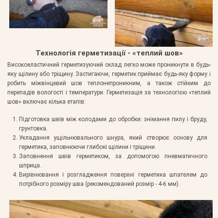
Технологія герметизації - «теплий шов»
Високоеластичний герметизуючий склад легко може проникнути в будь-
яку щілину або тріщину. Застигаючи, герметик приймає будь-яку форму і
робить міжвінцевий шов теплонепроникним, а також стійким до
перепадів вологості і температури. Герметизація за технологією «теплий
шов» включає кілька етапів:
Підготовка швів між колодами до обробки: знімання пилу і бруду,
грунтовка.
Укладання ущільнювального шнура, який створює основу для
герметика, заповнюючи глибокі щілини і тріщини.
Заповнення швів герметиком, за допомогою пневматичного
шприца.
Вирівнювання і розгладження поверхні герметика шпателем до
потрібного розміру шва (рекомендований розмір - 4-6 мм).