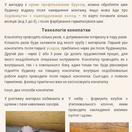
У випадку з
сухим профільованим брусом
, можна обробляти шви
будинку відразу після завершення монтажу, якщо мова йде про
будівництво з оциліндрованих колод
– то варто почекати кілька
місяців (від 3 до 5), і після фарбування герметизувати шви.
Технологія конопатки
Конопатку проводять кілька разів, з дотриманням інтервалу в пару років.
Кількість разів буде залежати від якості зрубу і матеріалів. Перший раз
конопатять після першої
усадки
, приблизно через рік після будівництва.
Другий раз - через 2 або 3 роки. Це досить трудомісткий процес, для
якого знадобляться спеціальні інструменти. Конопатку проводять як з
внутрішньої, так і з зовнішнього боку, адже тільки так буде рівномірне
підняття будинку на товщину конопатки, внутрішні оздоблювальні
роботи варто проводити після першої конопатки. Сьогодні, з появою
герметиків, фахівці практично вже не застосовують конопатку.
Існує два способи конопатки:
У розтяжку -матеріал забивають в
У набір - формують клубок з
щілини і пази невеликих зазорів.
утеплювального клоччя, яким
проводять закладення великих
пустот і щілин.