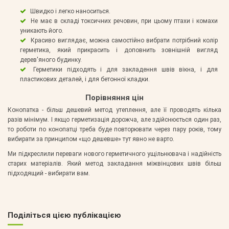
Швидко і легко наноситься.
Не має в складі токсичних речовин, при цьому птахи і комахи
уникають його.
Красиво виглядає, можна самостійно вибрати потрібний колір
герметика, який прикрасить і доповнить зовнішній вигляд
дерев'яного будинку.
Герметики підходять і для закладення швів вікна, і для
пластикових деталей, і для бетонної кладки.
Порівняння цін
Конопатка - більш дешевий метод утеплення, але її проводять кілька
разів мінімум. І якщо герметизація дорожча, але здійснюється один раз,
то роботи по конопатці треба буде повторювати через пару років, тому
вибирати за принципом «що дешевше» тут явно не варто.
Ми підкреслили переваги нового герметичного ущільнювача і надійність
старих матеріалів. Який метод закладання міжвінцових швів більш
підходящий - вибирати вам.
Поділіться цією публікацією