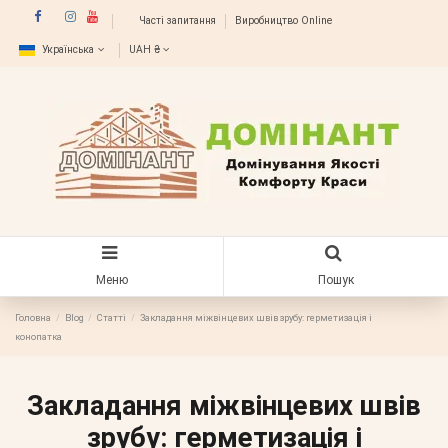
Часті запитання
Виробництво Online
Українська
UAH ₴
Меню
Пошук
Головна
Blog
Статті
Закладання міжвінцевих швів зрубу: герметизація і
конопатка
Закладання міжвінцевих швів
зрубу: герметизація і