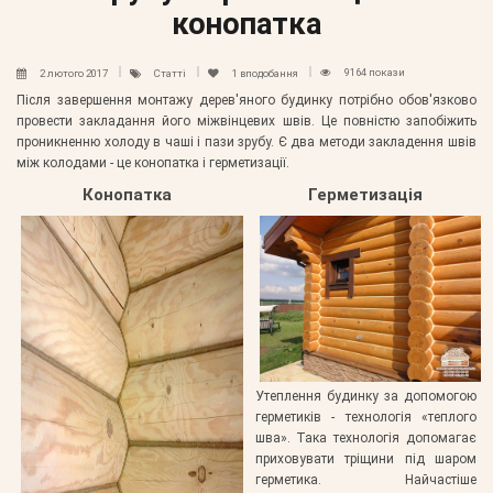
конопатка
9164 покази
2 лютого 2017
Статті
1
вподобання
Після завершення монтажу дерев'яного будинку потрібно обов'язково
провести закладання його міжвінцевих швів. Це повністю запобіжить
проникненню холоду в чаші і пази зрубу. Є два методи закладення швів
між колодами - це конопатка і герметизації.
Конопатка
Герметизація
Утеплення будинку за допомогою
герметиків - технологія «теплого
шва». Така технологія допомагає
приховувати тріщини під шаром
герметика. Найчастіше