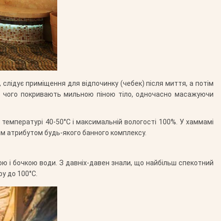
слідує приміщення для відпочинку (чебек) після миття, а потім
я чого покривають мильною піною тіло, одночасно масажуючи
температурі 40-50°С і максимальній вологості 100%. У хаммамі
ним атрибутом будь-якого банного комплексу.
ю і бочкою води. З давніх-давен знали, що найбільш спекотний
у до 100°С.