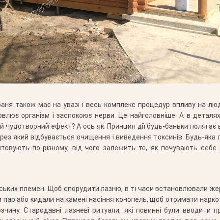
ня також має на увазі і весь комплекс процедур впливу на люди
овлює організм і заспокоює нерви. Це найголовніше. А в детал
ей чудотворний ефект? А ось як. Принцип дії будь-баньки полягає в
рез який відбувається очищення і виведення токсинів. Будь-яка л
лаштовують по-різному, від чого залежить те, як почувають себ
ських племен. Щоб спорудити лазню, в ті часи встановлювали жер
чи пар або кидали на камені насіння конопель, щоб отримати нарк
зчину. Стародавні лазневі ритуали, які повинні були вводити п