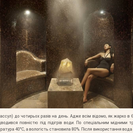
ассул) до чотирьох разів на день. Адже всім відомо, як жарко в Є
відводився повністю під підігрів води. По спеціальним мідними 
тура 40°С, а вологість становила 80%. Після використання вода й