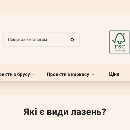
Ціни
оекти з брусу
Проекти з каркасу
Які є види лазень?