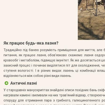
Як працює будь-яка лазня?
Традиційно під банею розуміють приміщення для миття, але ба
питання, як працює лазня, обов'язково скажемо: лазня оздор
кровообіг і метаболізм, підвищує імунітет. Як же досягається ц
захисний процес і починає виділятися піт для охолодження, че
ступеня вологості. І в різних видах лазень ці комбінації в
відрізняються між собою різні види лазень.
Античні лазні
У стародавніх манускриптах знайдені описи похідних бань скіф
нагрівали камені і виливали на них трав'яний відвар, створюю
споруду для отримання пара з грибного, галюциногенного ро