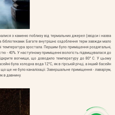
валися з каменю поблизу від термальних джерел (звідси і назва
 бібліотеками. Багате внутрішнє оздоблення терм завжди мало
ні температура зростала. Першим було приміщення роздягальні,
стю - 40%. У наступному приміщенні вологість підвищувалася до
відкрите вогнище, що доводило температуру до 80° С. У цьому
йні була холодна вода 12°С, як в гірській річці, а інший басейн
що ще не було каналізації. Завершальне приміщення - лаваріум,
к в давнину.