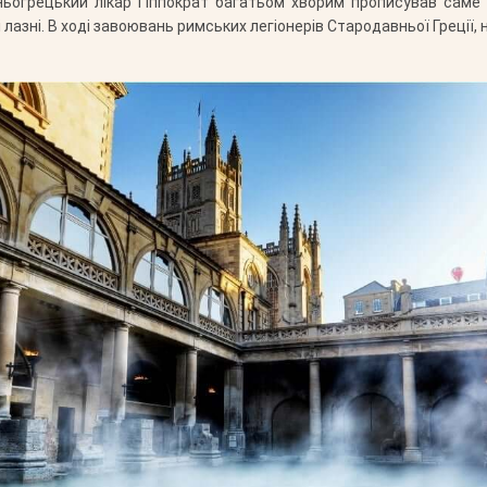
огрецький лікар Гіппократ багатьом хворим прописував саме л
лазні. В ході завоювань римських легіонерів Стародавньої Греції,