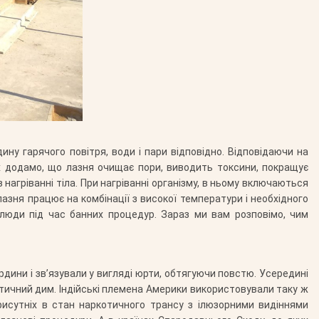
ну гарячого повітря, води і пари відповідно. Відповідаючи на
ях додамо, що лазня очищає пори, виводить токсини, покращує
 нагріванні тіла. При нагріванні організму, в ньому включаються
азня працює на комбінації з високої температури і необхідного
е люди під час банних процедур. Зараз ми вам розповімо, чим
дини і зв’язували у вигляді юрти, обтягуючи повстю. Усередині
отичний дим. Індійські племена Америки використовували таку ж
рисутніх в стан наркотичного трансу з ілюзорними видіннями