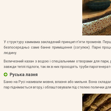
У структуру хаммама закладений принцип п'яти променів. Перше
безпосередньо саме банне приміщення (согулюк). Парні про
людину.
Величезний казан з водою і спеціальними отворами для пари, 
завжди теплі підлоги, так як в них проходять труби парогенера
Руська лазня
Баню на Русі називали мовня, влазня або мильня. Вона склада
пар піднімається вгору, і облаштовували під стелею полички дл