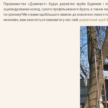
Підприємство «Домінант» будує дерев'яні зруби будинків і л
оциліндрованих колод, сухого профільованого бруса, а також ла
по-різному! Ми з вами здебільшого звикли до класичної лазні з п
можливо, вам захочеться замовити у нас свій
дерев'яний зруб 