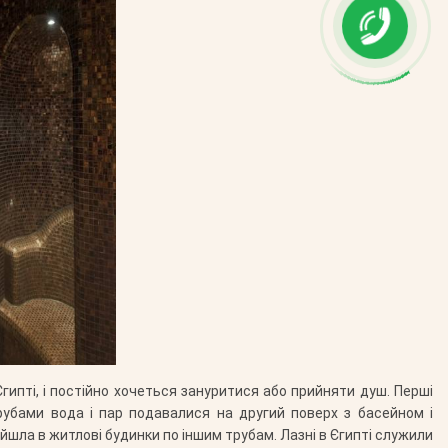
гипті, і постійно хочеться зануритися або прийняти душ. Перші
трубами вода і пар подавалися на другий поверх з басейном і
шла в житлові будинки по іншим трубам. Лазні в Єгипті служили