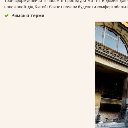
трансформувалися з часом в процедури миття. Відомий давнь
належала Індія, Китай і Єгипет почали будувати комфортабельні 
Римські терми