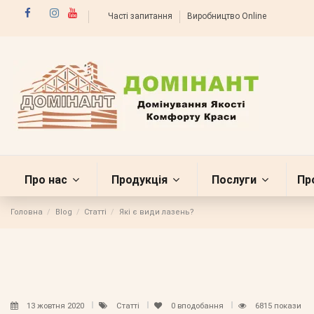
Часті запитання
Виробництво Online
Про нас
Продукція
Послуги
Пр
Головна
Blog
Статті
Які є види лазень?
13 жовтня 2020
Статті
0
вподобання
6815 покази