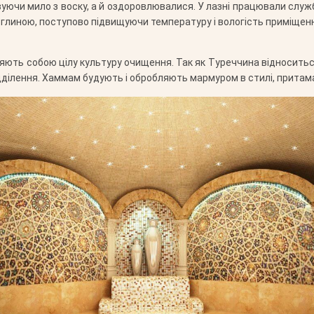
вуючи мило з воску, а й оздоровлювалися. У лазні працювали службо
глиною, поступово підвищуючи температуру і вологість приміщення
ляють собою цілу культуру очищення. Так як Туреччина відноситьс
 відділення. Хаммам будують і обробляють мармуром в стилі, прит