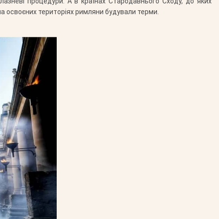
азневі процедури. А в країнах Стародавнього Сходу, до яких
 на освоєних територіях римляни будували терми.