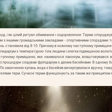
руд, і як цілий ритуал обмивання і оздоровлення. Терми споруджу
ми з іншими громадськими закладами - спортивними спорудами та
щень становила від 8-10. Причому в кожному наступному приміщен
тепидаріум з температурою тіла людини і злегка підвищеною вологі
ступному приміщенні, яке називалося лаконіум, влаштовувався 
 процедури слідував фріпідаріум з двома басейнами. В одному басе
 закінченню купань вода з басейнів вичерпувалася вручну, тому 
телями терм. Сучасні терми функціонують за таким же принципом я