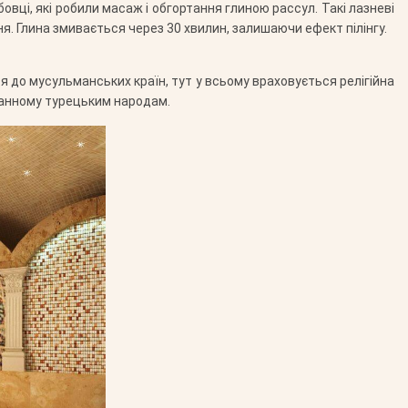
вці, які робили масаж і обгортання глиною рассул. Такі лазневі
. Глина змивається через 30 хвилин, залишаючи ефект пілінгу.
я до мусульманських країн, тут у всьому враховується релігійна
аманному турецьким народам.