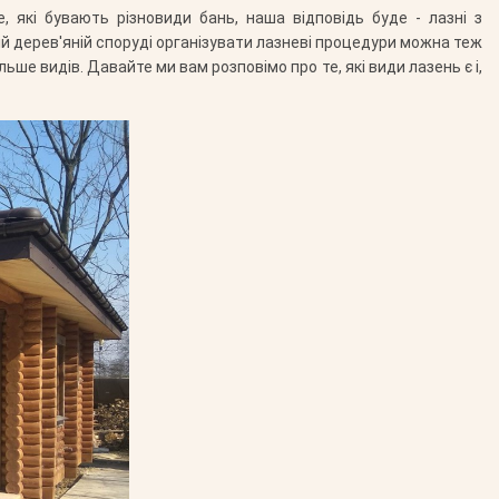
, які бувають різновиди бань, наша відповідь буде - лазні з
ій дерев'яній споруді організувати лазневі процедури можна теж
ьше видів. Давайте ми вам розповімо про те, які види лазень є і,