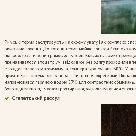
Римські терми заслуговують на окрему увагу і як комплекс спо
римських лазень). До того ж терми майже завжди були сусіда
підкреслювати велич римської імперії. Кількість самих примі
яке називалося аподетріум, звідки вже без одягу проходили в 
стовідсоткового максимуму, а температура сягала 50°С. У на
приміщенні тіло умаслювалося і очищалося скребками. Після цієї
наповнювався гарячою водою 37°С для контрастних обмивань. По
було відведено під масаж і розтирання, які виконувалися служи
Єгипетський рассул