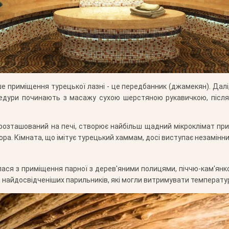
 приміщення турецької лазні - це передбанник (джамекян). Далі, 
цедури починають з масажу сухою шерстяною рукавичкою, післ
розташований на печі, створює найбільш щадний мікроклімат при 
тора. Кімната, що імітує турецький хаммам, досі виступає незамін
лася з приміщення парної з дерев'яними полицями, піччю-кам'янко
я найдосвідченіших парильників, які могли витримувати температур