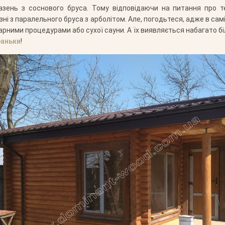
азень з соснового бруса. Тому відповідаючи на питання про те
зні з паралельного бруса з арболітом. Але, погодьтеся, адже в сам
арними процедурами або сухої сауни. А їх виявляється набагато біл
баньки
!