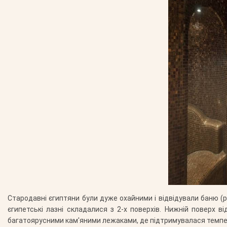
Стародавні єгиптяни були дуже охайними і відвідували баню (р
єгипетські лазні складалися з 2-х поверхів. Нижній поверх 
багатоярусними кам'яними лежаками, де підтримувалася темпера