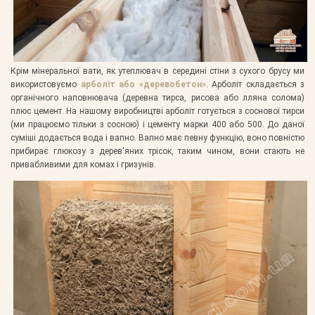
Крім мінеральної вати, як утеплювач в середині стіни з сухого брусу ми
використовуємо
арболіт або «деревобетон»
. Арболіт складається з
органічного наповнювача (деревна тирса, рисова або лляна солома)
плюс цемент. На нашому виробництві арболіт готується з соснової тирси
(ми працюємо тільки з сосною) і цементу марки 400 або 500. До даної
суміші додається вода і вапно. Вапно має певну функцію, воно повністю
прибирає глюкозу з дерев'яних трісок, таким чином, вони стають не
привабливими для комах і гризунів.