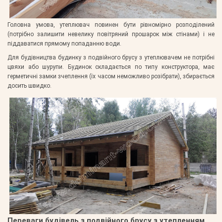
Головна умова, утеплювач повинен бути рівномірно розподілений
(потрібно залишити невелику повітряний прошарок між стінами) і не
піддаватися прямому попаданню води.
Для будівництва будинку з подвійного брусу з утеплювачем не потрібні
цвяхи або шурупи. Будинок складається по типу конструктора, має
герметичні замки зчеплення (їх часом неможливо розібрати), збирається
досить швидко.
Переваги будівель з подвійного брусу з утепленням