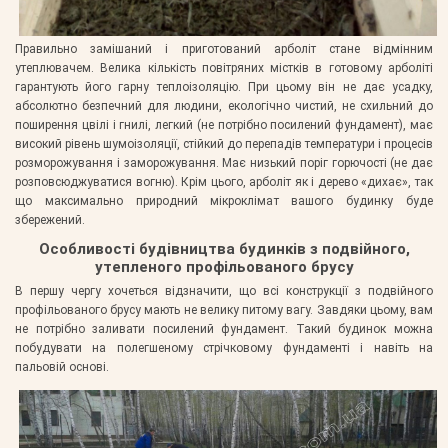
Правильно замішаний і приготований арболіт стане відмінним
утеплювачем. Велика кількість повітряних містків в готовому арболіті
гарантують його гарну теплоізоляцію. При цьому він не дає усадку,
абсолютно безпечний для людини, екологічно чистий, не схильний до
поширення цвілі і гнилі, легкий (не потрібно посилений фундамент), має
високий рівень шумоізоляції, стійкий до перепадів температури і процесів
розморожування і заморожування. Має низький поріг горючості (не дає
розповсюджуватися вогню). Крім цього, арболіт як і дерево «дихає», так
що максимально природний мікроклімат вашого будинку буде
збережений.
Особливості будівництва будинків з подвійного,
утепленого профільованого брусу
В першу чергу хочеться відзначити, що всі конструкції з подвійного
профільованого брусу мають не велику питому вагу. Завдяки цьому, вам
не потрібно заливати посилений фундамент. Такий будинок можна
побудувати на полегшеному стрічковому фундаменті і навіть на
пальовій основі.