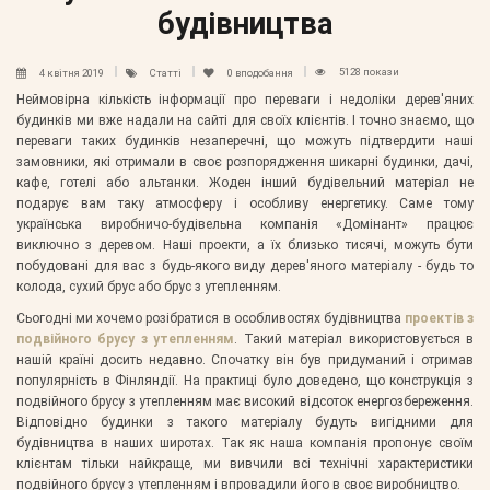
будівництва
5128 покази
4 квітня 2019
Статті
0
вподобання
Неймовірна кількість інформації про переваги і недоліки дерев'яних
будинків ми вже надали на сайті для своїх клієнтів. І точно знаємо, що
переваги таких будинків незаперечні, що можуть підтвердити наші
замовники, які отримали в своє розпорядження шикарні будинки, дачі,
кафе, готелі або альтанки. Жоден інший будівельний матеріал не
подарує вам таку атмосферу і особливу енергетику. Саме тому
українська виробничо-будівельна компанія «Домінант» працює
виключно з деревом. Наші проекти, а їх близько тисячі, можуть бути
побудовані для вас з будь-якого виду дерев'яного матеріалу - будь то
колода, сухий брус або брус з утепленням.
Сьогодні ми хочемо розібратися в особливостях будівництва
проектів з
подвійного брусу з утепленням
. Такий матеріал використовується в
нашій країні досить недавно. Спочатку він був придуманий і отримав
популярність в Фінляндії. На практиці було доведено, що конструкція з
подвійного брусу з утепленням має високий відсоток енергозбереження.
Відповідно будинки з такого матеріалу будуть вигідними для
будівництва в наших широтах. Так як наша компанія пропонує своїм
клієнтам тільки найкраще, ми вивчили всі технічні характеристики
подвійного брусу з утепленням і впровадили його в своє виробництво.