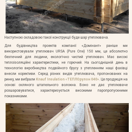
Наступною складовою такої конструкції буде шар утеплювача.
Для будівництва проектів компанії «Домінант» раніше ми
використовували утеплювач URSA (Pure One) 150 мм, це абсолютно
безпечний для людини, екологічно чистий утеплювач. Має високі
теплоізоляційні характеристики, не горючий. На сьогоднішній день в
технологію виробництва подвійного брусу з утепленням наші фахівці
внесли корективи. Серед різних видів утеплювача, пропонованих на
ринку, ми вибрали
Knauf Insulation «ТЕПЛОрулон 040»
. Це продукція на
основі скляного штапельного волокна. Воно не дає утеплювачe
розшаровуватися, характеризується високими паропропускними
показниками.