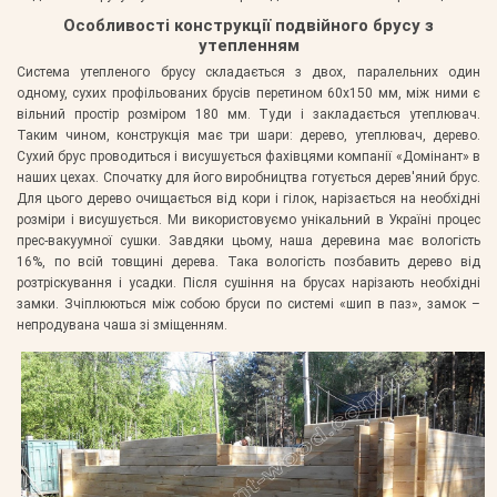
Особливості конструкції подвійного брусу з
утепленням
Система утепленого брусу складається з двох, паралельних один
одному, сухих профільованих брусів перетином 60х150 мм, між ними є
вільний простір розміром 180 мм. Туди і закладається утеплювач.
Таким чином, конструкція має три шари: дерево, утеплювач, дерево.
Сухий брус проводиться і висушується фахівцями компанії «Домінант» в
наших цехах. Спочатку для його виробництва готується дерев'яний брус.
Для цього дерево очищається від кори і гілок, нарізається на необхідні
розміри і висушується. Ми використовуємо унікальний в Україні процес
прес-вакуумної сушки. Завдяки цьому, наша деревина має вологість
16%, по всій товщині дерева. Така вологість позбавить дерево від
розтріскування і усадки. Після сушіння на брусах нарізають необхідні
замки. Зчіплюються між собою бруси по системі «шип в паз», замок –
непродувана чаша зі зміщенням.