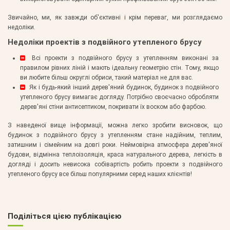
Звичайно, ми, як завжди об'єктивні і крім переваг, ми розглядаємо
недоліки.
Недоліки проектів з подвійного утепленого брусу
Всі проекти з подвійного брусу з утепленням виконані за
правилом рівних ліній і мають ідеальну геометрію стін. Тому, якщо
ви любите більш округлі обриси, такий матеріал не для вас.
Як і будь-який інший дерев'яний будинок, будинок з подвійного
утепленого брусу вимагає догляду. Потрібно своєчасно обробляти
дерев'яні стіни антисептиком, покривати їх воском або фарбою.
З наведеної вище інформації, можна легко зробити висновок, що
будинок з подвійного брусу з утепленням стане надійним, теплим,
затишним і сімейним на довгі роки. Неймовірна атмосфера дерев'яної
будови, відмінна теплоізоляція, краса натурального дерева, легкість в
догляді і досить невисока собівартість робить проекти з подвійного
утепленого брусу все більш популярними серед наших клієнтів!
Поділіться цією публікацією