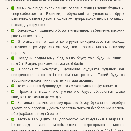
Як ми вже відзначали раніше, головна функція таких будівель -
енергозбереження. Будинки, побудовані з утепленого брусу,
неймовірно теплі і дають можливість добре економити на опаленні
в холодну пору року.
Конструкція подвійного брусу з утепленням забезпечує високий
рівень звукоізоляції.
З огляду на те, що в конструкції використовується колода
невеликого розміру 60х150 мм, такі проекти мають невисоку
вартість.
Завдяки подвійному з'єднанню брусу, такі будинки стійкі і
надійні. Витримують землетруси до 6 балів.
Особливість конструкції дозволяє будувати будинок без
використання клею та інших хімічних речовин. Такий будинок
абсолютно екологічний і безпечний для людини.
Невелика вага будинку дозволяє економити на фундаменті.
Проекти з подвійного утепленого брусу збираються дуже
швидко і не схильні до усадки.
Завдяки ідеально рівному профілю брусу, будова не потребує
додаткової обробки. Досить поверхню покрити безбарвним воском
або фарбою на водній основі.
Можна заощадити за допомогою комбінування матеріалів.
Наприклад, для міжкімнатних перегородок можна
використовувати одинарний сухий профільований брус 60х150 мм.