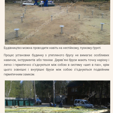
Будівництво можна проводити навіть на нестійкому, пухкому ґрунті.
Процес установки будинку з утепленого брусу не вимагає особливих
навичок, інструментів або техніки. Дерев'яні бруси мають точну нарізку і
легко і герметично з'єднуються між собою в систему «шип в паз», крім
цього зовнішні і внутрішні бруси між собою з'єднуються подвійним
герметичним замком.