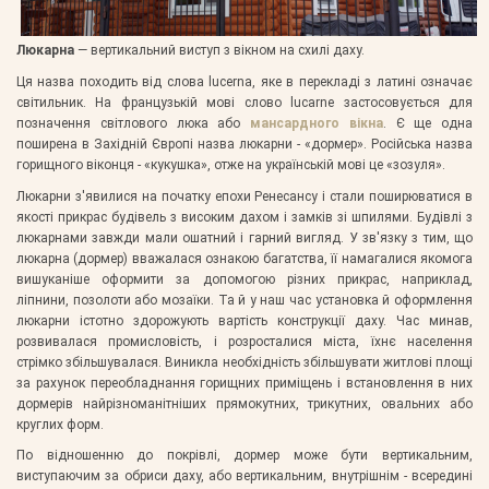
Люкарна
— вертикальний виступ з вікном на схилі даху.
Ця назва походить від слова lucerna, яке в перекладі з латині означає
світильник. На французькій мові слово lucarne застосовується для
позначення світлового люка або
мансардного вікна
. Є ще одна
поширена в Західній Європі назва люкарни - «дормер». Російська назва
горищного віконця - «кукушка», отже на українській мові це «зозуля».
Люкарни з'явилися на початку епохи Ренесансу і стали поширюватися в
якості прикрас будівель з високим дахом і замків зі шпилями. Будівлі з
люкарнами завжди мали ошатний і гарний вигляд. У зв'язку з тим, що
люкарна (дормер) вважалася ознакою багатства, її намагалися якомога
вишуканіше оформити за допомогою різних прикрас, наприклад,
ліпнини, позолоти або мозаїки. Та й у наш час установка й оформлення
люкарни істотно здорожують вартість конструкції даху. Час минав,
розвивалася промисловість, і розросталися міста, їхнє населення
стрімко збільшувалася. Виникла необхідність збільшувати житлові площі
за рахунок переобладнання горищних приміщень і встановлення в них
дормерів найрізноманітніших прямокутних, трикутних, овальних або
круглих форм.
По відношенню до покрівлі, дормер може бути вертикальним,
виступаючим за обриси даху, або вертикальним, внутрішнім - всередині