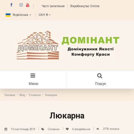
Часті запитання
Виробництво Online
Українська
UAH ₴
Меню
Пошук
Головна
Blog
Словник
Люкарна
Люкарна
2770 покази
15 листопада 2019
Словник
0
вподобання