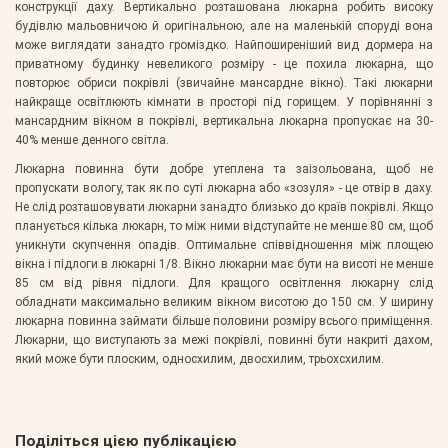
конструкції даху. Вертикально розташована люкарна робить високу
будівлю мальовничою й оригінальною, але на маленькій споруді вона
може виглядати занадто громіздко. Найпоширеніший вид дормера на
приватному будинку невеликого розміру - це похила люкарна, що
повторює обриси покрівлі (звичайне мансардне вікно). Такі люкарни
найкраще освітлюють кімнати в просторі під горищем. У порівнянні з
мансардним вікном в покрівлі, вертикальна люкарна пропускає на 30-
40% менше денного світла.
Люкарна повинна бути добре утеплена та заізольована, щоб не
пропускати вологу, так як по суті люкарна або «зозуля» - це отвір в даху.
Не слід розташовувати люкарни занадто близько до країв покрівлі. Якщо
планується кілька люкарн, то між ними відступайте не менше 80 см, щоб
уникнути скупчення опадів. Оптимальне співвідношення між площею
вікна і підлоги в люкарні 1/8. Вікно люкарни має бути на висоті не менше
85 см від рівня підлоги. Для кращого освітлення люкарну слід
обладнати максимально великим вікном висотою до 150 см. У ширину
люкарна повинна займати більше половини розміру всього приміщення.
Люкарни, що виступають за межі покрівлі, повинні бути накриті дахом,
який може бути плоским, односхилим, двосхилим, трьохсхилим.
Поділіться цією публікацією