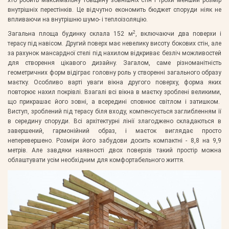
внутрішніх перестінків. Це відчутно економить бюджет споруди ніяк не
впливаючи на внутрішню шумо- і теплоізоляцію.
2
Загальна площа будинку склала 152 м
, включаючи два поверхи і
терасу під навісом. Другий поверх має невелику висоту бокових стін, але
за рахунок мансардної стелі під нахилом відкриває безліч можливостей
для створення цікавого дизайну. Загалом, саме різноманітність
геометричних форм відіграє головну роль у створенні загального образу
маєтку. Особливо варті уваги вікна другого поверху, форма яких
повторює нахил покрівлі. Взагалі всі вікна в маєтку зроблені великими,
що прикрашає його зовні, а всередині сповнює світлом і затишком.
Виступ, зроблений під терасу біля входу, компенсується заглибленням її
в середину споруди. Всі архітектурні лінії злагоджено складаються в
завершений, гармонійний образ, і маєток виглядає просто
неперевершено. Розміри його забудови досить компактні - 8,8 на 9,9
метрів. Але завдяки наявності двох поверхів такий простір можна
облаштувати усім необхідним для комфортабельного життя.