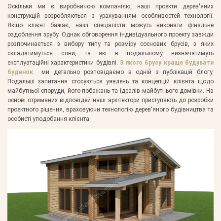
Оскільки ми є виробничою компанією, наші проекти дерев'яних
конструкцій розробляються з урахуванням особливостей технології.
Якщо клієнт бажає, наші спеціалісти можуть виконати фінальне
оздоблення зрубу. Однак обговорення індивідуального проекту завжди
розпочинається з вибору типу та розміру соснових брусів, з яких
складатимуться стіни, та які в подальшому визначатимуть
експлуатаційні характеристики будівлі.
З якого брусу краще будувати
будинок
ми детально розповідаємо в одній з публікацій блогу.
Подальші запитання стосуються уявлень та концепцій клієнта щодо
майбутньої споруди, його побажань та ідеалів майбутнього домівки. На
основі отриманих відповідей наші архітектори приступають до розробки
проектного рішення, враховуючи технологію дерев'яного будівництва та
особисті уподобання клієнта.