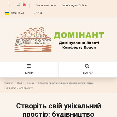
Часті запитання
Виробництво Online
Українська
UAH ₴
Меню
Пошук
Головна
Blog
Новини
Створіть свій унікальний простір: будівництво
індивідуального проекту
Створіть свій унікальний
простір: будівництво