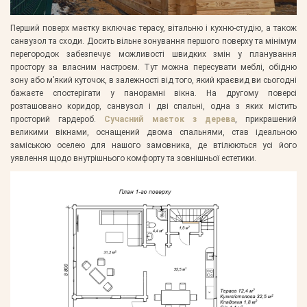
Перший поверх маєтку включає терасу, вітальню і кухню-студію, а також
санвузол та сходи. Досить вільне зонування першого поверху та мінімум
перегородок забезпечує можливості швидких змін у планування
простору за власним настроєм. Тут можна пересувати меблі, обідню
зону або м’який куточок, в залежності від того, який краєвид ви сьогодні
бажаєте спостерігати у панорамні вікна. На другому поверсі
розташовано коридор, санвузол і дві спальні, одна з яких містить
просторий гардероб.
Сучасний маєток з дерева
, прикрашений
великими вікнами, оснащений двома спальнями, став ідеальною
заміською оселею для нашого замовника, де втілюються усі його
уявлення щодо внутрішнього комфорту та зовнішньої естетики.