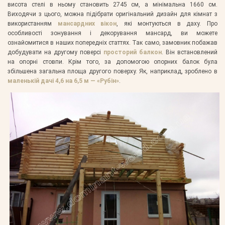
висота стелі в ньому становить 2745 см, а мінімальна 1660 см.
Виходячи з цього, можна підібрати оригінальний дизайн для кімнат з
використанням
мансардних вікон
, які монтуються в даху. Про
особливості зонування і декорування мансард, ви можете
ознайомитися в наших попередніх статтях. Так само, замовник побажав
добудувати на другому поверсі
просторий балкон
. Він встановлений
на опорні стовпи. Крім того, за допомогою опорних балок була
збільшена загальна площа другого поверху. Як, наприклад, зроблено в
маленькій дачі 4,6 на 6,5 м — «Рубін»
.