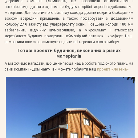
(деревина компанії «Домінант», вся оброблена антисептиком і
антипіреном), до того ж, вам не будуть потрібні дорогі оздоблювальні
матеріали. Для естетичного вигляду колоди досить покрити безбарвним
воском всередині приміщень, а також пофарбувати з додаванням
кольору для захисту від ультрафіолету зовні. Товщина колоди 180 мм
забезпечить відмінну шумоізоляцію, а мікроклімат і атмосфера
дерев'яного будинку, подарують неймовірний затишок і комфорт. Наші
замовники вже скоро зможуть оцінити всі переваги свого вибору.
Готові проекти будинків, виконаних з різних
матеріалів
А ми хочемо нагадати, що це не перша наша робота подібного плану. На
сайті компанії «Домінант», ви можете побачити наш
проект «Лозена»
.