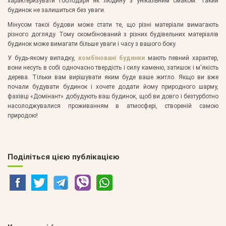
характеризувати господаря як людину з унікальним смаком. Такий
будинок не залишиться без уваги.
Мінусом такої будови може стати те, що різні матеріали вимагають
різного догляду. Тому скомбінований з різних будівельних матеріалів
будинок може вимагати більше уваги і часу з вашого боку.
У будь-якому випадку,
комбіновані будинки
мають певний характер,
вони несуть в собі одночасно твердість і силу каменю, затишок і м'якість
дерева. Тільки вам вирішувати яким буде ваше житло. Якщо ви вже
почали будувати будинок і хочете додати йому природного шарму,
фахівці «Домінант» добудують ваш будинок, щоб ви довго і безтурботно
насолоджувалися проживанням в атмосфері, створеній самою
природою!
Поділіться цією публікацією