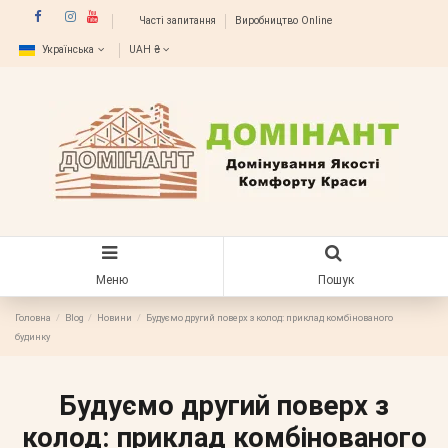
Часті запитання
Виробництво Online
Українська
UAH ₴
Меню
Пошук
Головна
Blog
Новини
Будуємо другий поверх з колод: приклад комбінованого
будинку
Будуємо другий поверх з
колод: приклад комбінованого