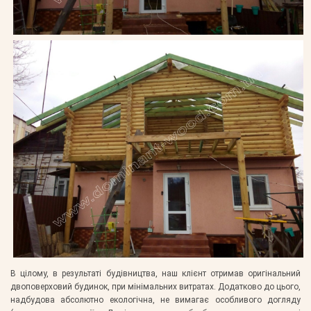
В цілому, в результаті будівництва, наш клієнт отримав оригінальний
двоповерховий будинок, при мінімальних витратах. Додатково до цього,
надбудова абсолютно екологічна, не вимагає особливого догляду