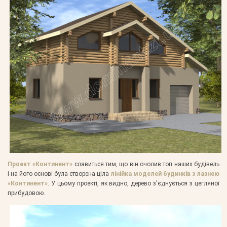
Проект «Континент»
славиться тим, що він очолив топ наших будівель
і на його основі була створена ціла
лінійка моделей будинків з лазнею
«Континент»
. У цьому проекті, як видно, дерево з'єднується з цегляної
прибудовою.