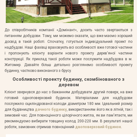
До співробітників компанії «Домінант», досить часто звертаються з
питанням добудови. Тому, ми можемо сказати, що вже маємо хороший
досвід в такій роботі. Спочатку, готується індивідуальний проект по
надбудові. Наші фахівці враховують всі особливості вже готової частини
і пропонують клієнту варіанти нового проекту дерев'яної частини
конструкції. Як приклад такої роботи може послужити надбудова в м.
Житомир. Давайте більш детально розглянемо особливості проекту
будинку, частково виконаного з брусу.
Особливості проекту будинку, скомбінованого з
деревом
Клієнт звернувся до нас з бажанням добудувати другий поверх, на вже
готовий одноповерховий будинок. Матеріалами для надбудови
послужило оциліндрованої колоди діаметром 180 мм. Ідеальний розмір
для будівництва
дачного будинку
, використанням його як в літній, так і
зимовий час. Для повноцінного цілорічного житла, як ви пам'ятаєте, ми
рекомендуємо вибирати товщину колод 200-220 мм. В результаті нашої
роботи, замовник отримав повноцінний
двоповерховий будинок
.