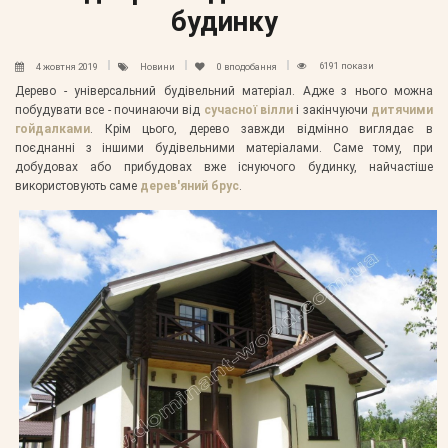
будинку
6191 покази
4 жовтня 2019
Новини
0
вподобання
Дерево - універсальний будівельний матеріал. Адже з нього можна
побудувати все - починаючи від
сучасної вілли
і закінчуючи
дитячими
гойдалками
. Крім цього, дерево завжди відмінно виглядає в
поєднанні з іншими будівельними матеріалами. Саме тому, при
добудовах або прибудовах вже існуючого будинку, найчастіше
використовують саме
дерев'яний брус
.