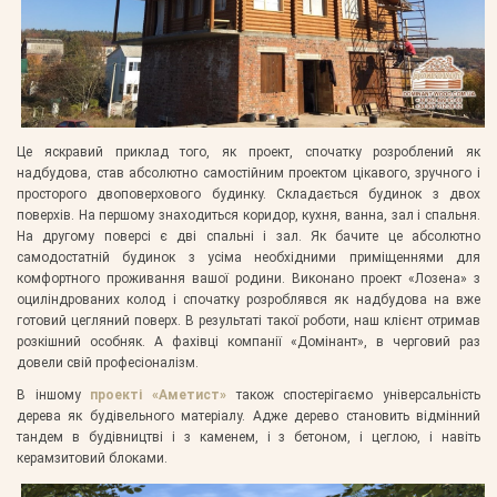
Це яскравий приклад того, як проект, спочатку розроблений як
надбудова, став абсолютно самостійним проектом цікавого, зручного і
просторого двоповерхового будинку. Складається будинок з двох
поверхів. На першому знаходиться коридор, кухня, ванна, зал і спальня.
На другому поверсі є дві спальні і зал. Як бачите це абсолютно
самодостатній будинок з усіма необхідними приміщеннями для
комфортного проживання вашої родини. Виконано проект «Лозена» з
оциліндрованих колод і спочатку розроблявся як надбудова на вже
готовий цегляний поверх. В результаті такої роботи, наш клієнт отримав
розкішний особняк. А фахівці компанії «Домінант», в черговий раз
довели свій професіоналізм.
В іншому
проекті «Аметист»
також спостерігаємо універсальність
дерева як будівельного матеріалу. Адже дерево становить відмінний
тандем в будівництві і з каменем, і з бетоном, і цеглою, і навіть
керамзитовий блоками.