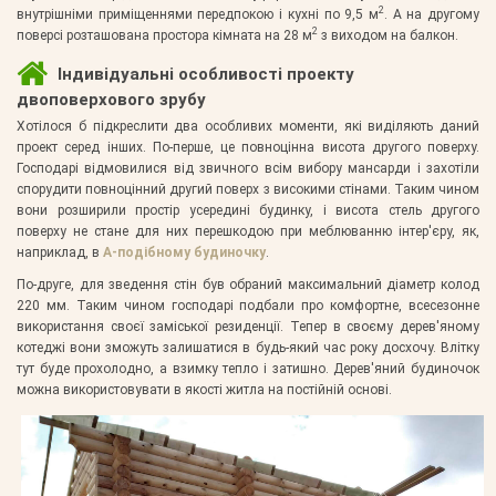
2
внутрішніми приміщеннями передпокою і кухні по 9,5 м
. А на другому
2
поверсі розташована простора кімната на 28 м
з виходом на балкон.
Індивідуальні особливості проекту
двоповерхового зрубу
Хотілося б підкреслити два особливих моменти, які виділяють даний
проект серед інших. По-перше, це повноцінна висота другого поверху.
Господарі відмовилися від звичного всім вибору мансарди і захотіли
спорудити повноцінний другий поверх з високими стінами. Таким чином
вони розширили простір усередині будинку, і висота стель другого
поверху не стане для них перешкодою при меблюванню інтер'єру, як,
наприклад, в
А-подібному будиночку
.
По-друге, для зведення стін був обраний максимальний діаметр колод
220 мм. Таким чином господарі подбали про комфортне, всесезонне
використання своєї заміської резиденції. Тепер в своєму дерев'яному
котеджі вони зможуть залишатися в будь-який час року досхочу. Влітку
тут буде прохолодно, а взимку тепло і затишно. Дерев'яний будиночок
можна використовувати в якості житла на постійній основі.