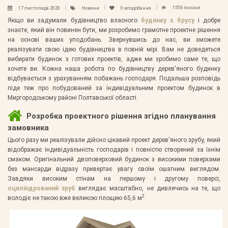
1556 покази
17 листопада 2020
Новини
0
вподобання
Якщо ви задумали будівництво власного
будинку з брусу
і добре
знаєте, який він повинен бути, ми розробимо грамотне проектне рішення
на основі ваших уподобань. Звернувшись до нас, ви зможете
реалізувати свою ідею будівництва в повній мірі. Вам не доведеться
вибирати будинок з готових проектів, адже ми зробимо саме те, що
хочете ви. Кожна наша робота по будівництву дерев'яного будинку
відбувається з урахуванням побажань господаря. Подальша розповідь
піде теж про побудований за індивідуальним проектом будинок в
Миргородському районі Полтавської області.
Розробка проектного рішення згідно планування
замовника
Цього разу ми реалізували дійсно цікавий проект дерев'яного зрубу, який
відображає індивідуальність господарів і повністю створений за їхнім
смаком. Оригінальний двоповерховий будинок з високими поверхами
без мансарди відразу привертає увагу своїм ошатним виглядом.
Завдяки високим стінам на першому і другому поверсі,
оциліндрований зруб
виглядає масштабно, не дивлячись на те, що
2
володіє не такою вже великою площею 65,6 м
.