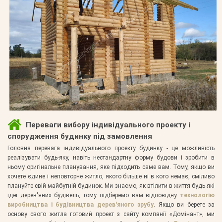
Переваги вибору індивідуального проекту і
спорудження будинку під замовлення
Головна перевага індивідуального проекту будинку - це можливість
реалізувати будь-яку, навіть нестандартну форму будови і зробити в
ньому оригінальне планування, яке підходить саме вам. Тому, якщо ви
хочете єдине і неповторне житло, якого більше ні в кого немає, сміливо
плануйте свій майбутній будинок. Ми знаємо, як втілити в життя будь-які
ідеї дерев'яних будівель, тому підберемо вам відповідну
технологію
виробництва і будівництва дерев'яного зрубу
. Якщо ви берете за
основу свого житла готовий проект з сайту компанії «Домінант», ми