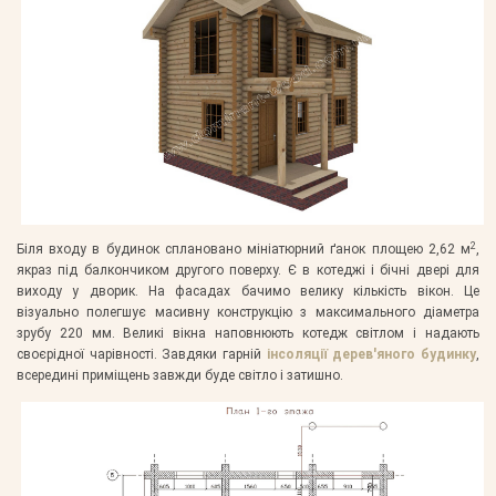
2
Біля входу в будинок сплановано мініатюрний ґанок площею 2,62 м
,
якраз під балкончиком другого поверху. Є в котеджі і бічні двері для
виходу у дворик. На фасадах бачимо велику кількість вікон. Це
візуально полегшує масивну конструкцію з максимального діаметра
зрубу 220 мм. Великі вікна наповнюють котедж світлом і надають
своєрідної чарівності. Завдяки гарній
інсоляції дерев'яного будинку
,
всередині приміщень завжди буде світло і затишно.