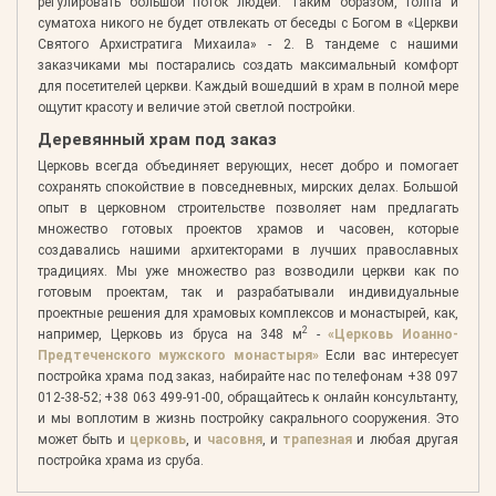
регулировать большой поток людей. Таким образом, толпа и
суматоха никого не будет отвлекать от беседы с Богом в «Церкви
Святого Архистратига Михаила» - 2. В тандеме с нашими
заказчиками мы постарались создать максимальный комфорт
для посетителей церкви. Каждый вошедший в храм в полной мере
ощутит красоту и величие этой светлой постройки.
Деревянный храм под заказ
Церковь всегда объединяет верующих, несет добро и помогает
сохранять спокойствие в повседневных, мирских делах. Большой
опыт в церковном строительстве позволяет нам предлагать
множество готовых проектов храмов и часовен, которые
создавались нашими архитекторами в лучших православных
традициях. Мы уже множество раз возводили церкви как по
готовым проектам, так и разрабатывали индивидуальные
проектные решения для храмовых комплексов и монастырей, как,
2
например, Церковь из бруса на 348 м
-
«Церковь Иоанно-
Предтеченского мужского монастыря»
Если вас интересует
постройка храма под заказ, набирайте нас по телефонам +38 097
012-38-52; +38 063 499-91-00, обращайтесь к онлайн консультанту,
и мы воплотим в жизнь постройку сакрального сооружения. Это
может быть и
церковь
, и
часовня
, и
трапезная
и любая другая
постройка храма из сруба.