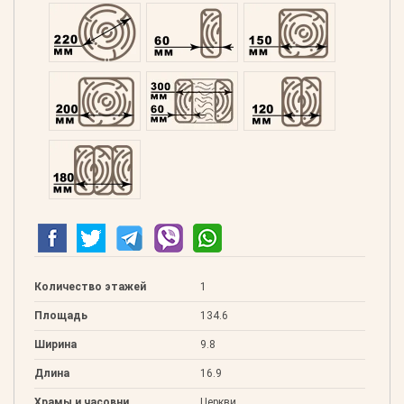
Оцилиндрованний 220
Профилированний 60
Профилированний 15
Профилированний 200
Двойной 300
Клееный 120
Клееный 180
Количество этажей
1
Площадь
134.6
Ширина
9.8
Длина
16.9
Храмы и часовни
Церкви