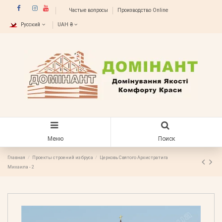
Частые вопросы
Производство Online
Русский
UAH ₴
Меню
Поиск
Главная
Проекты строений из бруса
Церковь Святого Архистратига
Михаила - 2