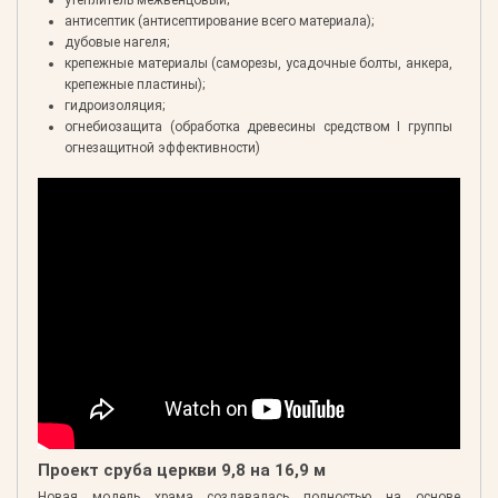
утеплитель межвенцовый;
антисептик (антисептирование всего материала);
дубовые нагеля;
крепежные материалы (саморезы, усадочные болты, анкера,
крепежные пластины);
гидроизоляция;
огнебиозащита (обработка древесины средством I группы
огнезащитной эффективности)
Проект сруба церкви 9,8 на 16,9 м
Новая модель храма создавалась полностью на основе