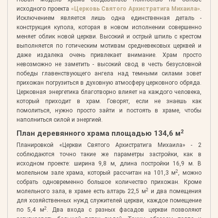
исходного проекта
«Церковь Святого Архистратига Михаила»
.
Исключением является лишь одна единственная деталь -
конструкция купола, которая в новом исполнении совершенно
меняет облик новой церкви. Высокий и острый шпиль с крестом
выполняется по готическим мотивам средневековых церквей и
даже издалека очень привлекает внимание. Храм просто
невозможно не заметить - высокий свод в честь безусловной
победы главенствующего ангела над темными силами зовет
прихожан погрузиться в духовную атмосферу церковного обряда.
Церковная энергетика благотворно влияет на каждого человека,
который приходит в храм. Говорят, если не знаешь как
помолиться, нужно просто зайти и постоять в храме, чтобы
наполниться силой и энергией.
2
План деревянного храма площадью 134,6 м
Планировкой «Церкви Святого Архистратига Михаила» - 2
соблюдаются точно такие же параметры застройки, как в
исходном проекте: ширина 9,8 м, длина постройки 16,9 м. В
2
молельном зале храма, который рассчитан на 101,3 м
, можно
собрать одновременно большое количество прихожан. Кроме
2
молельного зала, в храме есть алтарь 22,5 м
и два помещения
для хозяйственных нужд служителей церкви, каждое помещение
2
по 5,4 м
. Два входа с разных фасадов церкви позволяют