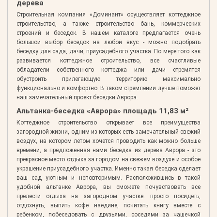
дерева
Строительная компания «Доминант» осуществляет коттеджное
строительство, а также строительство бань, коммерческих
строений и беседок. В нашем каталоге предлагается очень
большой выбор беседок на любой вкус - можно подобрать
беседку для сада, дачи, приусадебного участка. По мере того как
развивается коттеджное строительство, все счастливые
обладатели собственного коттеджа или дачи стремятся
обустроить прилегающую территорию максимально
функционально и комфортно. В таком стремлении лучше поможет
наш замечательный проект беседки Аврора.
Альтанка-беседка «Аврора» площадь 11,83 м²
Коттеджное строительство открывает все преимущества
загородной жизни, одним из которых есть замечательный свежий
воздух, на котором летом хочется проводить как можно больше
времени, а предложенная нами беседка из дерева Аврора - это
прекрасное место отдыха за городом на свежем воздухе и особое
украшение приусадебного участка. Именно такая беседка сделает
ваш сад уютным и неповторимым. Расположившись в такой
удобной альтанке Аврора, вы сможете почувствовать все
прелести отдыха на загородном участке: просто посидеть,
отдохнуть, выпить кофе наедине, почитать книгу вместе с
ребенком, побеседовать с друзьями, соседями за чашечкой