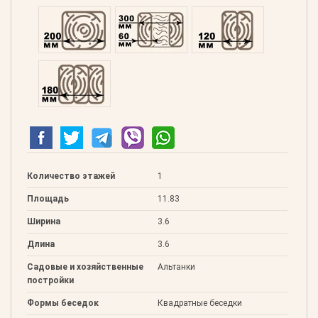
Профилированний 200
Двойной 300
Клееный 120
Клееный 180
Количество этажей
1
Площадь
11.83
Ширина
3.6
Длина
3.6
Садовые и хозяйственные
Альтанки
постройки
Формы беседок
Квадратные беседки