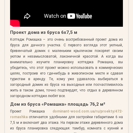
Проект дома из бруса 6х7,5 м
Коттедж Ромашка – это очень востребованный проект дома из
бруса для дачного участка. С первого взгляда этот уютный,
бревенчатый домик с маленьким крылечком покоряет своим
уютом и незамысловатой, лаконичной красотой. А когда вы
внимательно изучите планировку коттеджа Ромашка, вы
убедитесь, что этот проект можно использовать в коммерческих
целях, построив его где-нибудь в живописном месте и сдавая
туристам в аренду. Те, кому уже удавалось выбираться в
загородный домик из бруса на выходные или посчастливилось
жить в таком доме, точно подтвердят, что отдых в деревянном
загородном коттедже любят все.
Дом из бруса «Ромашка» площадь 76,2 м²
Проект Ромашка
dominant-wood.com.ua/ru/proekty/472-
romashka
отличается удобными для застройки габаритами 6 на
7,5 м и включает два этажа. На первом этаже деревянного дома
из бруса планировка следующая: тамбур, комната с кухней и