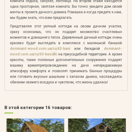
комната отдыха, санузел, лестница. На втором этаже находится
одна просторная, светлая комната. Вы точно увидите дом своей
мечты в проекте дачного домика Ромашка и когда придете к нам,
мы будем знать, что вам предлагать.
Представляя этот уютный коттедж на своем дачном участке,
сразу осознаешь, что он подарит множество счастливых
моментов и домашнего тепла. Деревянный дачный коттедж очень
красиво будет выглядеть в комплексе с маленькой банькой
dominant-wood.com.ua/ru/42-bani
или беседкой
dominant-
wood.com.ua/ru/53-besidki
на приусадебной территории. А кроме
красоты, такие полезные дополнительные сооружения подарят
вашему времяпрепровождению на даче непередаваемую
атмосферу комфорта и позволят принимать банные процедуры
или готовить вкусные шашлыки с запахом дымка, наслаждаясь
обилием свежего воздуха и чувством, что жизнь удалась!
В этой категории 16 товаров: