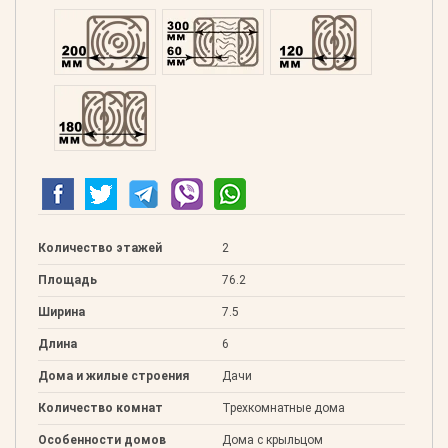
Профилированний 200
Двойной 300
Клееный 120
Клееный 180
Количество этажей
2
Площадь
76.2
Ширина
7.5
Длина
6
Дома и жилые строения
Дачи
Количество комнат
Трехкомнатные дома
Особенности домов
Дома с крыльцом