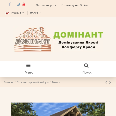
Частые вопросы
Производство Online
Русский
UAH ₴
Меню
Поиск
Главная
Проекты строений из бруса
Монако