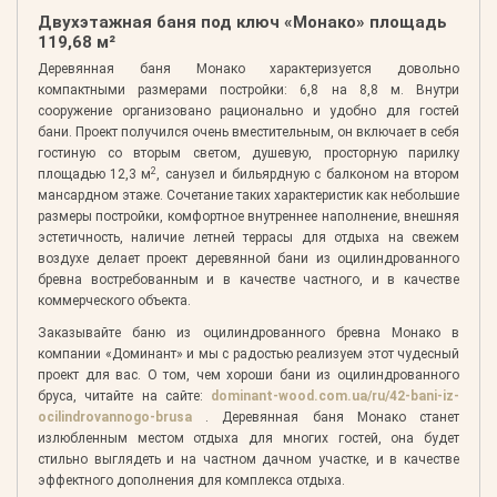
Двухэтажная баня под ключ «Монако» площадь
119,68 м²
Деревянная баня Монако характеризуется довольно
компактными размерами постройки: 6,8 на 8,8 м. Внутри
сооружение организовано рационально и удобно для гостей
бани. Проект получился очень вместительным, он включает в себя
гостиную со вторым светом, душевую, просторную парилку
2
площадью 12,3 м
, санузел и бильярдную с балконом на втором
мансардном этаже. Сочетание таких характеристик как небольшие
размеры постройки, комфортное внутреннее наполнение, внешняя
эстетичность, наличие летней террасы для отдыха на свежем
воздухе делает проект деревянной бани из оцилиндрованного
бревна востребованным и в качестве частного, и в качестве
коммерческого объекта.
Заказывайте баню из оцилиндрованного бревна Монако в
компании «Доминант» и мы с радостью реализуем этот чудесный
проект для вас. О том, чем хороши бани из оцилиндрованного
бруса, читайте на сайте:
dominant-wood.com.ua/ru/42-bani-iz-
ocilindrovannogo-brusa
. Деревянная баня Монако станет
излюбленным местом отдыха для многих гостей, она будет
стильно выглядеть и на частном дачном участке, и в качестве
эффектного дополнения для комплекса отдыха.