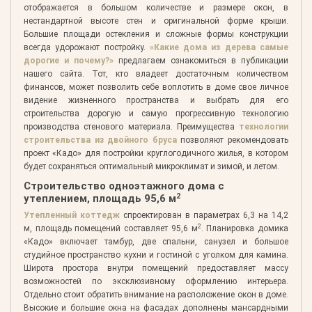
отображается в большом количестве и размере окон, в
нестандартной высоте стен и оригинальной форме крыши.
Большие площади остекления и сложные формы конструкции
всегда удорожают постройку.
«Какие дома из дерева самые
дорогие и почему?»
предлагаем ознакомиться в публикации
нашего сайта. Тот, кто владеет достаточным количеством
финансов, может позволить себе воплотить в доме свое личное
видение жизненного пространства и выбрать для его
строительства дорогую и самую прогрессивную технологию
производства стенового материала. Преимущества
технологии
строительства из двойного бруса
позволяют рекомендовать
проект «Кадо» для постройки круглогодичного жилья, в котором
будет сохраняться оптимальный микроклимат и зимой, и летом.
Строительство одноэтажного дома с
2
утеплением, площадь 95,6 м
Утепленный коттедж
спроектирован в параметрах 6,3 на 14,2
2
м, площадь помещений составляет 95,6 м
. Планировка домика
«Кадо» включает тамбур, две спальни, санузел и большое
студийное пространство кухни и гостиной с уголком для камина.
Широта простора внутри помещений предоставляет массу
возможностей по эксклюзивному оформлению интерьера.
Отдельно стоит обратить внимание на расположение окон в доме.
Высокие и большие окна на фасадах дополнены мансардными