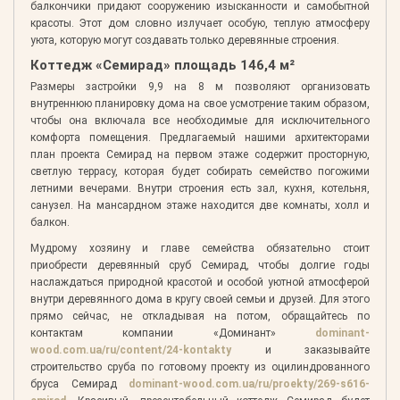
балкончики придают сооружению изысканности и самобытной
красоты. Этот дом словно излучает особую, теплую атмосферу
уюта, которую могут создавать только деревянные строения.
Коттедж «Семирад» площадь 146,4 м²
Размеры застройки 9,9 на 8 м позволяют организовать
внутреннюю планировку дома на свое усмотрение таким образом,
чтобы она включала все необходимые для исключительного
комфорта помещения. Предлагаемый нашими архитекторами
план проекта Семирад на первом этаже содержит просторную,
светлую террасу, которая будет собирать семейство погожими
летними вечерами. Внутри строения есть зал, кухня, котельня,
санузел. На мансардном этаже находится две комнаты, холл и
балкон.
Мудрому хозяину и главе семейства обязательно стоит
приобрести деревянный сруб Семирад, чтобы долгие годы
наслаждаться природной красотой и особой уютной атмосферой
внутри деревянного дома в кругу своей семьи и друзей. Для этого
прямо сейчас, не откладывая на потом, обращайтесь по
контактам компании «Доминант»
dominant-
wood.com.ua/ru/content/24-kontakty
и заказывайте
строительство сруба по готовому проекту из оцилиндрованного
бруса Семирад
dominant-wood.com.ua/ru/proekty/269-s616-