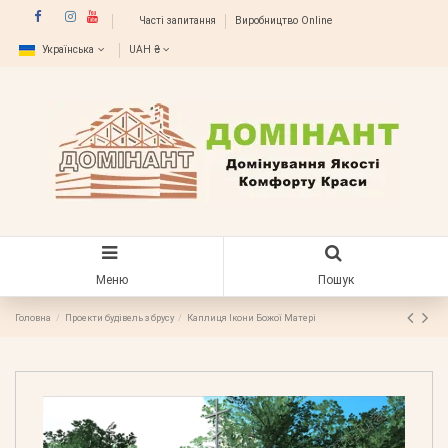
Часті запитання
Виробництво Online
Українська
UAH ₴
Меню
Пошук
Головна
Проекти будівель з брусу
Каплиця Ікони Божої Матері