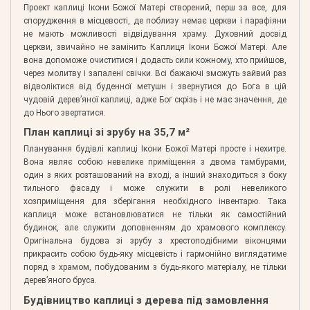
Проект каплиці Ікони Божої Матері створений, перш за все, для
спорудження в місцевості, де поблизу немає церкви і парафіяни
не мають можливості відвідування храму. Духовний досвід
церкви, звичайно не замінить Каплиця Ікони Божої Матері. Але
вона допоможе очиститися і додасть сили кожному, хто прийшов,
через молитву і запалені свічки. Всі бажаючі зможуть зайвий раз
відволіктися від буденної метушн і звернутися до Бога в цій
чудовій дерев’яної каплиці, адже Бог скрізь і не має значення, де
до Нього звертатися.
План каплиці зі зрубу на 35,7 м²
Планування будівлі каплиці Ікони Божої Матері просте і нехитре.
Вона являє собою невелике приміщення з двома тамбурами,
один з яких розташований на вході, а інший знаходиться з боку
тильного фасаду і може служити в ролі невеликого
хозприміщення для зберігання необхідного інвентарю. Така
каплиця може встановлюватися не тільки як самостійний
будинок, але служити доповненням до храмового комплексу.
Оригінальна будова зі зрубу з хрестоподібними віконцями
прикрасить собою будь-яку місцевість і гармонійно виглядатиме
поряд з храмом, побудованим з будь-якого матеріалу, не тільки
дерев’яного бруса.
Будівництво каплиці з дерева під замовлення