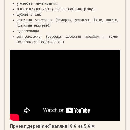
утеплювач міжвінцевий;
антисептик (антисептування всього матеріалу);
дубові нагеля;
кріпильні материали (саморізи, усадкові болти, анкера,
кріпильні пластини);
гідроізоляція;
вогнебіозахист (обробка деревини засобом І групи
вогнезахисної ефективності)
Проект дерев’яної каплиці 8,6 на 5,6 м