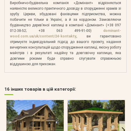
Виробничо-будівельна компанія «Домінант» відрізняється
наявністю великого практичного досвіду в спорудженні храмів зі
зрубу. Церкви, збудовані фахівцями підприємства, можна
побачити не тільки в Україні, а й за кордоном. Замовляючи
будівництво дерев’яної каплиці в компанії «Домінант» (+38 097
012-38-52; +38 063 499-91-00)
dominant-
wood.com.ua/uk/content/24-kontakty
, ви гарантовано
отримуєте індивідуальний підхід до вашого проекту, надання
вичерпних консультацій щодо спорудження каплиці, якісну роботу
майстрів і в результаті надійну та довговічну каплицю, яка
довгими роками буде справно слугувати справжньою
віддушиною для прихожан.
16 інших товарів в цій категорії: