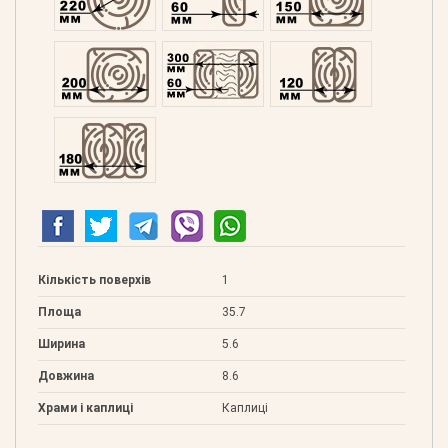
Профільований 200
Подвійний 300
Клеєний 120
Клеєний 180
Кількість поверхів
1
Площа
35.7
Ширина
5.6
Довжина
8.6
Храми і каплиці
Каплиці