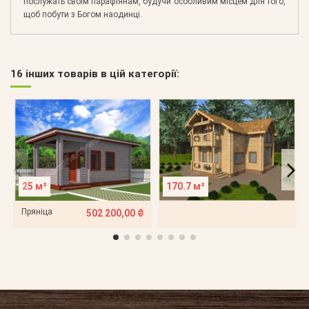
послужать своїм парафіянам, будучи особливим місцем для того,
щоб побути з Богом наодинці.
16 інших товарів в цій категорії:
25 м²
170.7 м²
Пряніца
502 200,00 ₴