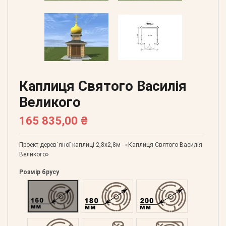
Каплиця Святого Василія
Великого
165 835,00 ₴
Проект дерев`яної каплиці 2,8х2,8м - «Каплиця Святого Василія
Великого»
Розмір брусу
Оциліндрований 160
Оциліндрований 180
Оциліндрований 200
Оциліндрований 220
Профільований 60
Профільований 150