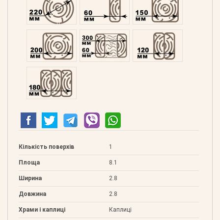
Профільований 200
Подвійний 300
Клеєний 120
Клеєний 180
Кількість поверхів
1
Площа
8.1
Ширина
2.8
Довжина
2.8
Храми і каплиці
Каплиці