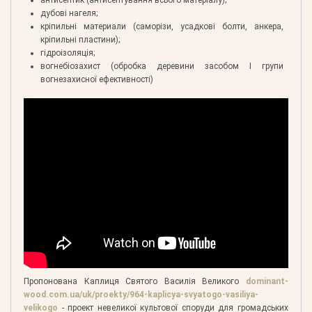
антисептик (антисептування всього матеріалу);
дубові нагеля;
кріпильні материали (саморізи, усадкові болти, анкера,
кріпильні пластини);
гідроізоляція;
вогнебіозахист (обробка деревини засобом І групи
вогнезахисної ефективності)
Пропонована Каплиця Святого Василія Великого
dominant-
wood.com.ua/uk/proekty/964-kaplicya-svyatogo-vasiliya-
velikogo
- проект невеликої культової споруди для громадських