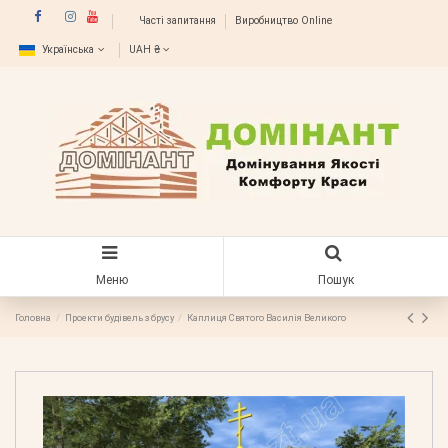
Часті запитання
Виробництво Online
Українська
UAH ₴
Меню
Пошук
Головна
Проекти будівель з брусу
Каплиця Святого Василія Великого