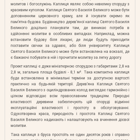
молитов і богослужінь. Каплиця являє собою невелику споруду з
красивим куполом. Каплиця Святого Василія Великого може бути
доповненням церковного храму, але й існувати окремо як
пам’ятна будова. Будівництво дерев’яної каплиці Святого Василія
Великого доцільно планувати там, де виникає потреба в
здійсненні молитви в особливих випадках. Наприклад, можна
встановити будову біля лікарні, де люди будуть приходити
поставити свічки за здравіє, або біля університету. Каплиця
Святого Василія Великого може бути встановлена на вокзалі, де
є бажаючі побувати в ній і прочитати молитву за легку дорогу.
Проект каплиці є дуже мініатюрною спорудою з габаритами 2,8 на
2,8 м, загальна площа будівлі - 8,1 м². Така компактна каплиця
буде встановлена в мінімальні терміни за доступною вартості
практично на будь-якій території. Дерев’яна Каплиця Святого
Василія Великого з оциліндрованих колод виглядає гармонійно і
цілком відповідає всім православним традиціям. Природні
властивості деревини забезпечують цій споруді відмінні
експлуатаційні властивості і простоту в обслуговуванні.
Одухотворена краса, природність і простота Каплиці Святого
Василія Великого надихають і налаштовують на вчинення дієвої
молитви.
Така каплиця з бруса простоїть не один десяток років і справно