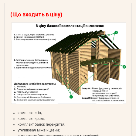
(Що входить в ціну)
комплект стін;
комплект крокв;
комплект балок перекриття;
утеплювач міжвінцевий;