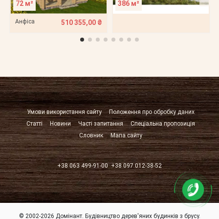
72 м²
386 м²
Анфіса
510 355,00 ₴
Умови використання сайту
Положення про обробку даних
Статті
Новини
Часті запитання
Спеціальна пропозиція
Словник
Мапа сайту
+38 063 499-91-00
+38 097 012-38-52
© 2002-2026 Домінант. Будівництво дерев'яних будинків з брусу.