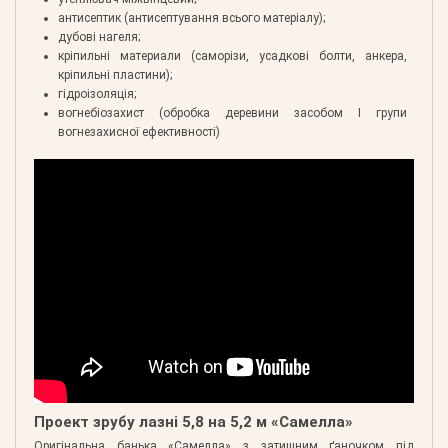
антисептик (антисептування всього матеріалу);
дубові нагеля;
кріпильні материали (саморізи, усадкові болти, анкера,
кріпильні пластини);
гідроізоляція;
вогнебіозахист (обробка деревини засобом І групи
вогнезахисної ефективності)
Проект зрубу лазні 5,8 на 5,2 м «Самелла»
Оригінальна банька «Самелла» з затишним ґаночком під