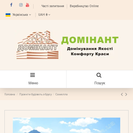
Часті запитання
Виробництво Online
Українська
UAH ₴
Меню
Пошук
Головна
Проекти будівель з брусу
Самелла