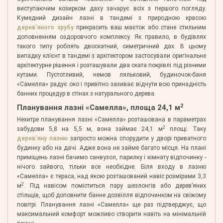
виступаючим козирком даху зачарує всіх з першого погляду.
Кумедний дизайн лазні в тандемі з природною красою
дерев’яного зрубу
прикрасить ваш маєток або стане стильним
доповненням оздоровчого комплексу. Як правило, в будівлях
такого типу роблять двоскатний, симетричний дах. В цьому
випадку клієнт в тандемі з архітектором застосували оригінальне
архітектурне рішення і розташували два ската покрівлі під різними
кутами. Пустотливий, немов ляльковий, будиночок-баня
«Самелла» радує око і привітно зазиває відчути всю принадність
банних процедур в стінах з натурального дерева.
2
Планування лазні «Самелла», площа 24,1 м
Нехитре планування лазні «Самелла» розташована в параметрах
2
забудови 5,8 на 5,5 м, вона займає 24,1 м
площі. Таку
дерев’яну лазню
запросто можна спорудити у дворі приватного
будинку або на дачі. Адже вона не займе багато місця. На плані
приміщень лазні бачимо санвузол, парилку і кімнату відпочинку -
нічого зайвого, тільки все необхідне. Біля входу в лазню
«Самелла» є тераса, над якою розташований навіс розмірами 3,3
2
м
. Під навісом поміститься пару шезлонгів або дерев’яних
стільців, щоб доповнити банне дозвілля відпочинком на свіжому
повітрі. Планування лазні «Самелла» ще раз підтверджує, що
максимальний комфорт можливо створити навіть на мінімальній