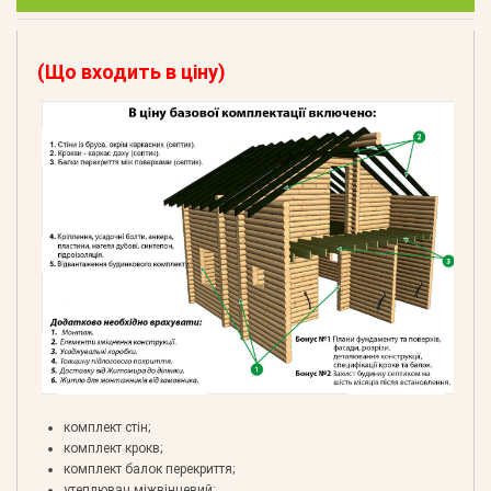
(Що входить в ціну)
комплект стін;
комплект крокв;
комплект балок перекриття;
утеплювач міжвінцевий;