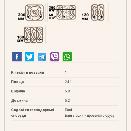
Профільований 200
Подвійний 300
Клеєний 120
Клеєний 180
Кількість поверхів
1
Площа
24.1
Ширина
5.8
Довжина
5.2
Садові та господарські
Бані
споруди
Бані з оциліндрованого брусу