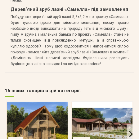
площі.
Дерев’яний зруб лазні «Самелла» під замовлення
Побудувати дерев’яний зруб лазні 5,8х5,2 м по проекту «Самелла»
буде чудовою ідеєю для міського мешканця, якому просто
необхідно іноді виїжджати на природу геть від міського шуму і
пилу. А зручна і маленька банька по проекту «Самелла» стане не
тільки сховищем від повсякденної метушні, а й справжньою
купіллю здоров’я. Тому щоб оздоровитися і наповнитися силою
природи - замовляйте дерев’яний зруб лазні «Самелла» в компанії
«Домінант». Наші навчені досвідом будівельники реалізують
будівництво якісно, швидко і за вигідною вартістю!
16 інших товарів в цій категорії: