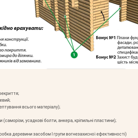
рекриття;
евий;
ептування всього матеріалу);
 (саморізи, усадкові болти, анкера, кріпильні пластини);
робка деревини засобом І групи вогнезахисної ефективності)