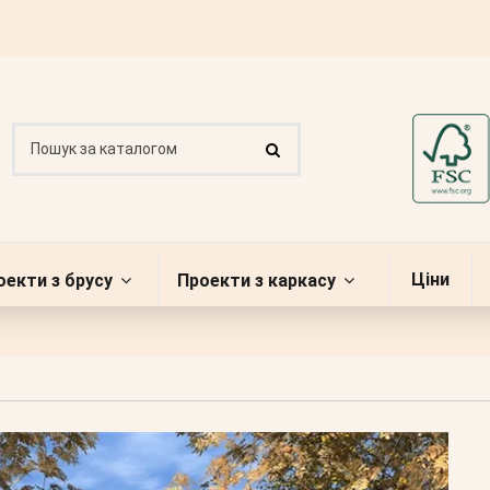
Ціни
оекти з брусу
Проекти з каркасу