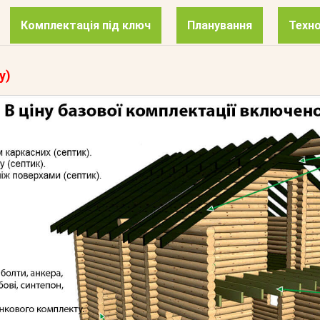
Комплектація під ключ
Планування
Техно
у)