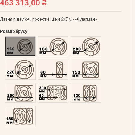
463 313,00 ₴
Лазня під ключ, проекти і ціни 6х7 м - «Флагман»
Розмір брусу
Оциліндрований 160
Оциліндрований 180
Оциліндрований 200
Оциліндрований 220
Профільований 60
Профільований 150
Профільований 200
Подвійний 300
Клеєний 120
Клеєний 180