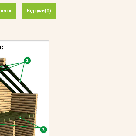
логії
Відгуки
(0)