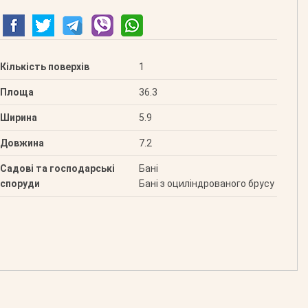
Кількість поверхів
1
Площа
36.3
Ширина
5.9
Довжина
7.2
Садові та господарські
Бані
споруди
Бані з оциліндрованого брусу