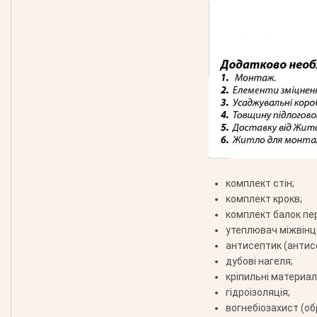
комплект стін;
комплект крокв;
комплект балок пе
утеплювач міжвінц
антисептик (антис
дубові нагеля;
кріпильні материали
гідроізоляція;
вогнебіозахист (об