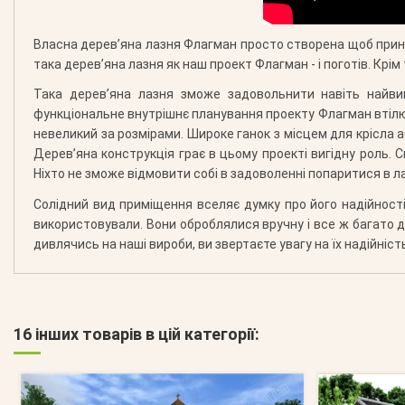
Власна дерев’яна лазня Флагман просто створена щоб принос
така дерев’яна лазня як наш проект Флагман - і поготів. Крім 
Така дерев’яна лазня зможе задовольнити навіть найви
функціональне внутрішнє планування проекту Флагман втілюю
невеликий за розмірами. Широке ганок з місцем для крісла а
Дерев’яна конструкція грає в цьому проекті вигідну роль. 
Ніхто не зможе відмовити собі в задоволенні попаритися в л
Солідний вид приміщення вселяє думку про його надійності
використовували. Вони оброблялися вручну і все ж багато де
дивлячись на наші вироби, ви звертаєте увагу на їх надійність
16 інших товарів в цій категорії: