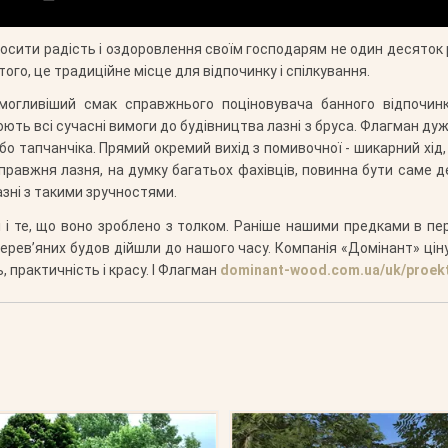
ити радість і оздоровлення своїм господарям не один десяток ро
того, це традиційне місце для відпочинку і спілкування.
могливіший смак справжнього поціновувача банного відпочинк
ть всі сучасні вимоги до будівництва лазні з бруса. Флагман дуже
бо тапчанчіка. Прямий окремий вихід з помивочної - шикарний хід, 
Справжня лазня, на думку багатьох фахівців, повинна бути саме д
азні з такими зручностями.
 і те, що воно зроблено з толком. Раніше нашими предками в перш
рев’яних будов дійшли до нашого часу. Компанія «Домінант» цінує
, практичність і красу. І Флагман
dominant-wood.com.ua/uk/proek