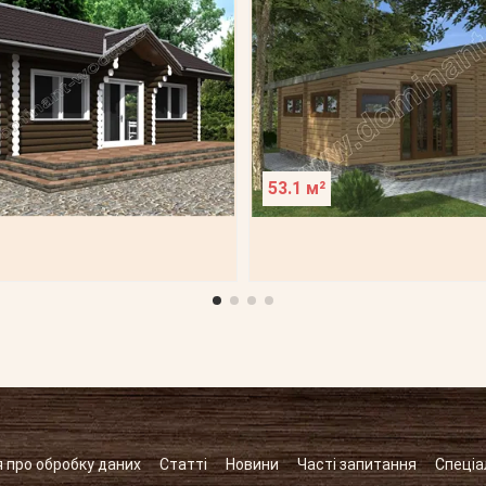
53.1 м²
 про обробку даних
Статті
Новини
Часті запитання
Спеціа