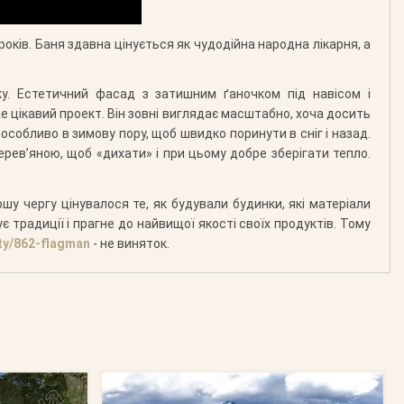
ків. Баня здавна цінується як чудодійна народна лікарня, а
у. Естетичний фасад з затишним ґаночком під навісом і
 цікавий проект. Він зовні виглядає масштабно, хоча досить
особливо в зимову пору, щоб швидко поринути в сніг і назад.
ерев’яною, щоб «дихати» і при цьому добре зберігати тепло.
у чергу цінувалося те, як будували будинки, які матеріали
 традиції і прагне до найвищої якості своїх продуктів. Тому
ty/862-flagman
- не виняток.