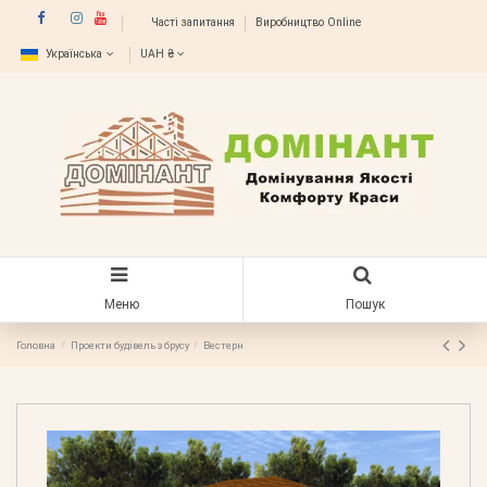
Часті запитання
Виробництво Online
Українська
UAH ₴
Меню
Пошук
Головна
Проекти будівель з брусу
Вестерн