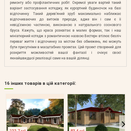
ремонту або профілактичних робіт. Окремої уваги вартий такий
варіант застосування котеджу, як курортний будиночок на базі
відпочинку. Такий дерев’яний зруб максимально наближає
відпочиваючих до витоків природи, адже він і сам є її
невід’ємною частиною, виконаною з натурального соснового
бруса. Кажуть, що краса розквітає в малих формах, так і наш
мініатюрний котедж з романтичною назвою Вестерн втілює безліч
переваг життя і відпочинку за містом без обмежень, які можуть
бути присутніми в масштабних проектах. Цей проект створений для
розкриття можливостей вашої фантазії і очікує своєї
якнайшвидшої реалізації саме на вашій ділянці.
16 інших товарів в цій категорії: