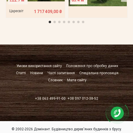
222.7 м²
83.4 м²
Царесвіт
1 717 409,00 ₴
Умови використання сайту
Положення про обробку даних
Статті
Новини
Часті запитання
Спеціальна пропозиція
Словник
Мапа сайту
+38 063 499-91-00
+38 097 012-38-52
© 2002-2026 Домінант. Будівництво дерев'яних будинків з брусу.