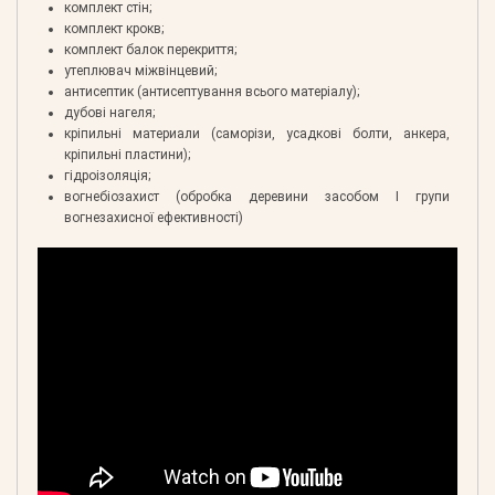
комплект стін;
комплект крокв;
комплект балок перекриття;
утеплювач міжвінцевий;
антисептик (антисептування всього матеріалу);
дубові нагеля;
кріпильні материали (саморізи, усадкові болти, анкера,
кріпильні пластини);
гідроізоляція;
вогнебіозахист (обробка деревини засобом І групи
вогнезахисної ефективності)