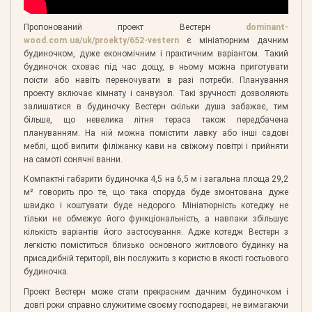
Пропонований проект Вестерн
dominant-
wood.com.ua/uk/proekty/652-vestern
є мініатюрним дачним
будиночком, дуже економічним і практичним варіантом. Такий
будиночок сховає під час дощу, в ньому можна приготувати
поїсти або навіть переночувати в разі потреби. Планування
проекту включає кімнату і санвузол. Такі зручності дозволяють
залишатися в будиночку Вестерн скільки душа забажає, тим
більше, що невелика літня тераса також передбачена
плануванням. На ній можна помістити лавку або інші садові
меблі, щоб випити філіжанку кави на свіжому повітрі і прийняти
на самоті сонячні ванни.
Компактні габарити будиночка 4,5 на 6,5 м і загальна площа 29,2
м² говорить про те, що така споруда буде змонтована дуже
швидко і коштувати буде недорого. Мініатюрність котеджу не
тільки не обмежує його функціональність, а навпаки збільшує
кількість варіантів його застосування. Адже котедж Вестерн з
легкістю поміститься близько основного житлового будинку на
присадибній території, він послужить з користю в якості гостьового
будиночка.
Проект Вестерн може стати прекрасним дачним будиночком і
довгі роки справно служитиме своєму господареві, не вимагаючи