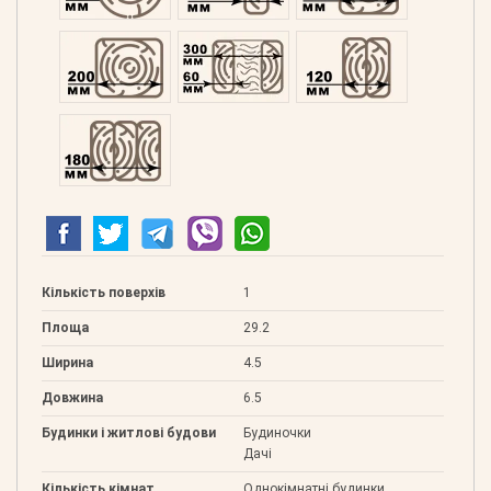
Профільований 200
Подвійний 300
Клеєний 120
Клеєний 180
Кількість поверхів
1
Площа
29.2
Ширина
4.5
Довжина
6.5
Будинки і житлові будови
Будиночки
Дачі
Кількість кімнат
Однокімнатні будинки