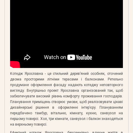
Котедж Ярославна - це стильний дерев’яний особняк, оточений
двома просторими літніми терасами і балконами. Ретельно
продумане оформлення фасаду надають котеджу неповторного
вигляду. Внутрішньо проект Ярославна організований так, щоб
забезпечувати високий рівень комфорту проживання господарів.
Планування приміщень створює умови, щоб реалізовувати цікаві
дизайнерські рішення в оформленні інтер’єру. Плануванням
передбачено тамбур, вітальню, кімнату, кухню, санвузол на
першому поверсі. Хол, три кімнати, санвузол і балкон знаходяться
на верхньому поверсі.
Ефектний котедж Ярославна, безсумнівно, вдихне життя в