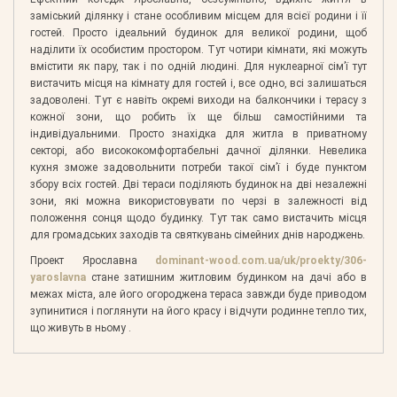
заміський ділянку і стане особливим місцем для всієї родини і її
гостей. Просто ідеальний будинок для великої родини, щоб
наділити їх особистим простором. Тут чотири кімнати, які можуть
вмістити як пару, так і по одній людині. Для нуклеарної сім’ї тут
вистачить місця на кімнату для гостей і, все одно, всі залишаться
задоволені. Тут є навіть окремі виходи на балкончики і терасу з
кожної зони, що робить їх ще більш самостійними та
індивідуальними. Просто знахідка для житла в приватному
секторі, або висококомфортабельні дачної ділянки. Невелика
кухня зможе задовольнити потреби такої сім’ї і буде пунктом
збору всіх гостей. Дві тераси поділяють будинок на дві незалежні
зони, які можна використовувати по черзі в залежності від
положення сонця щодо будинку. Тут так само вистачить місця
для громадських заходів та святкувань сімейних днів народжень.
Проект Ярославна
dominant-wood.com.ua/uk/proekty/306-
yaroslavna
стане затишним житловим будинком на дачі або в
межах міста, але його огороджена тераса завжди буде приводом
зупинитися і поглянути на його красу і відчути родинне тепло тих,
що живуть в ньому .