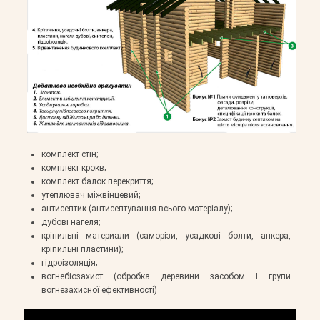
комплект стін;
комплект крокв;
комплект балок перекриття;
утеплювач міжвінцевий;
антисептик (антисептування всього матеріалу);
дубові нагеля;
кріпильні материали (саморізи, усадкові болти, анкера,
кріпильні пластини);
гідроізоляція;
вогнебіозахист (обробка деревини засобом І групи
вогнезахисної ефективності)