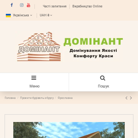
Часті запитання
Виробництво Online
Українська
UAH ₴
Меню
Пошук
Головна
Проекти будівель з брусу
Ярославна