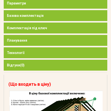
Параметри
Базова комплектація
Комплектація під ключ
Планування
Технології
Відгуки
(0)
(Що входить в ціну)