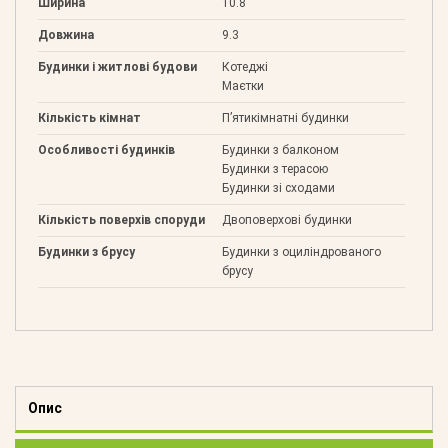
Ширина
10.8
Довжина
9.3
Будинки і житлові будови
Котеджі
Маєтки
Кількість кімнат
П’ятикімнатні будинки
Особливості будинків
Будинки з балконом
Будинки з терасою
Будинки зі сходами
Кількість поверхів споруди
Двоповерхові будинки
Будинки з брусу
Будинки з оциліндрованого
брусу
Опис