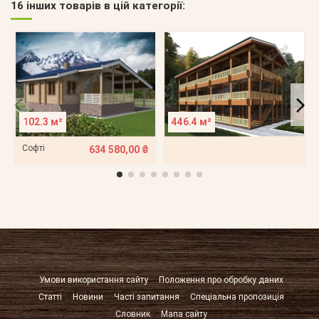
16 інших товарів в цій категорії:
102.3 м²
446.4 м²
Софті
634 580,00 ₴
Умови використання сайту
Положення про обробку даних
Статті
Новини
Часті запитання
Спеціальна пропозиція
Словник
Мапа сайту