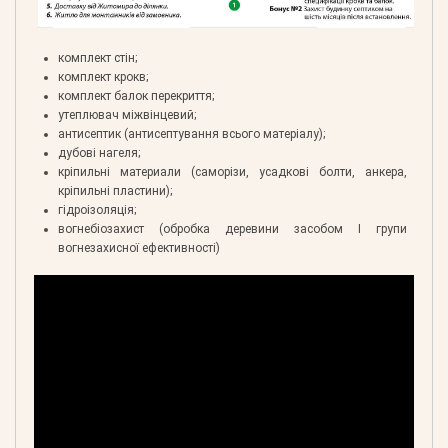
комплект стін;
комплект крокв;
комплект балок перекриття;
утеплювач міжвінцевий;
антисептик (антисептування всього матеріалу);
дубові нагеля;
кріпильні материали (саморізи, усадкові болти, анкера,
кріпильні пластини);
гідроізоляція;
вогнебіозахист (обробка деревини засобом І групи
вогнезахисної ефективності)