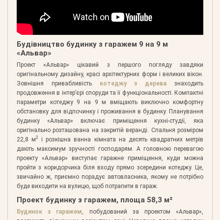
Будівництво будинку з гаражем 9 на 9 м
«Альвар»
Проект «Альвар» цікавий з першого погляду завдяки
оригінальному дизайну, красі архітектурних форм і великих вікон.
Зовнішня привабливість
котеджу з дерева
знаходить
продовження в інтер’єрі споруди та її функціональності. Компактні
параметри котеджу 9 на 9 м вміщають виключно комфортну
обстановку для відпочинку і проживання в будинку. Планування
будинку «Альвар» включає приміщення кухні-студії, яка
оригінально розташована на закритій веранді. Спальня розміром
2
22,8 м
і розкішна ванна кімната на десять квадратних метрів
дають максимум зручності господарям. А головною перевагою
проекту «Альвар» виступає гаражне приміщення, куди можна
пройти з коридорчика біля входу прямо зсередини котеджу. Це,
звичайно ж, приємно порадує автовласника, якому не потрібно
буде виходити на вулицю, щоб потрапити в гараж.
Проект будинку з гаражем, площа 58,3 м²
Будинок з гаражем
, побудований за проектом «Альвар»,