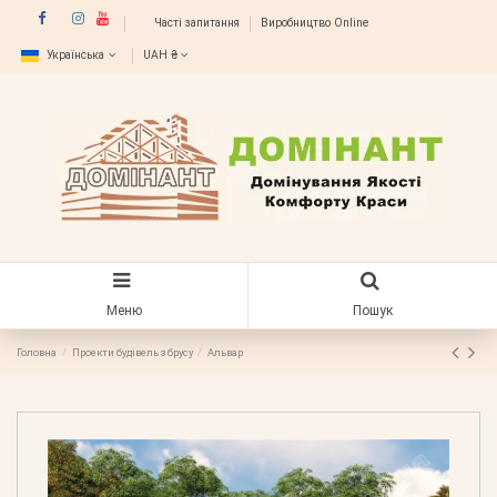
Часті запитання
Виробництво Online
Українська
UAH ₴
Меню
Пошук
Головна
Проекти будівель з брусу
Альвар