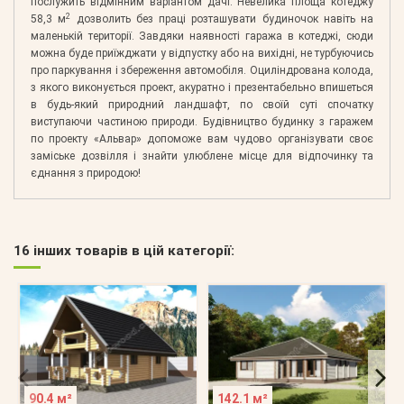
послужить відмінним варіантом дачі. Невелика площа котеджу
2
58,3 м
дозволить без праці розташувати будиночок навіть на
маленькій території. Завдяки наявності гаража в котеджі, сюди
можна буде приїжджати у відпустку або на вихідні, не турбуючись
про паркування і збереження автомобіля. Оциліндрована колода,
з якого виконується проект, акуратно і презентабельно впишеться
в будь-який природний ландшафт, по своїй суті спочатку
виступаючи частиною природи. Будівництво будинку з гаражем
по проекту «Альвар» допоможе вам чудово організувати своє
заміське дозвілля і знайти улюблене місце для відпочинку та
єднання з природою!
16 інших товарів в цій категорії:
90.4 м²
142.1 м²