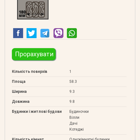
Клеєний 180
Прорахувати
Кількість поверхів
1
Площа
58.3
Ширина
9.3
Довжина
9.8
Будинки і житлові будови
Будиночки
Вілли
Дачі
Котеджі
Кількість кімнат
Однокімнатні будинки