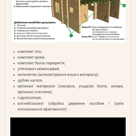
комплект стін;
комплект крокв;
комплект балок перекриття;
утеплювач міжвінцевий;
антисептик (антисептування всього матеріалу);
дубові нагеля;
кріпильні материали (саморізи, усадкові болти, анкера,
кріпильні пластини);
гідроізоляція;
вогнебіозахист (обробка деревини засобом І групи
вогнезахисної ефективності)