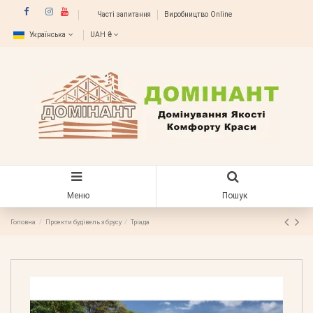
Часті запитання
Виробництво Online
Українська
UAH ₴
Меню
Пошук
Головна
Проекти будівель з брусу
Тріада