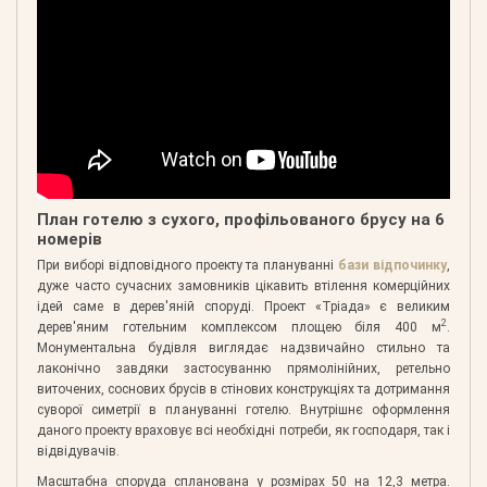
План готелю з сухого, профільованого брусу на 6
номерів
При виборі відповідного проекту та плануванні
бази відпочинку
,
дуже часто сучасних замовників цікавить втілення комерційних
ідей саме в дерев'яній споруді. Проект «Тріада» є великим
2
дерев'яним готельним комплексом площею біля 400 м
.
Монументальна будівля виглядає надзвичайно стильно та
лаконічно завдяки застосуванню прямолінійних, ретельно
виточених, соснових брусів в стінових конструкціях та дотримання
суворої симетрії в плануванні готелю. Внутрішнє оформлення
даного проекту враховує всі необхідні потреби, як господаря, так і
відвідувачів.
Масштабна споруда спланована у розмірах 50 на 12,3 метра.