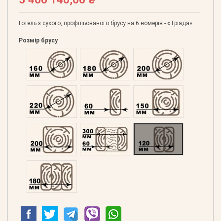
Готель з сухого, профільованого брусу на 6 номерів - «Тріада»
Розмір брусу
Оциліндрований 160
Оциліндрований 180
Оциліндрований 200
Оциліндрований 220
Профільований 60
Профільований 150
Профільований 200
Подвійний 300
Клеєний 120
Клеєний 180