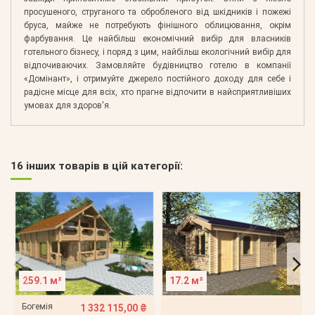
просушеного, струганого та обробленого від шкідників і пожежі
бруса, майже не потребують фінішного облицювання, окрім
фарбування. Це найбільш економічний вибір для власників
готельного бізнесу, і поряд з цим, найбільш екологічний вибір для
відпочиваючих. Замовляйте будівництво готелю в компанії
«Домінант», і отримуйте джерело постійного доходу для себе і
радісне місце для всіх, хто прагне відпочити в найсприятливіших
умовах для здоров'я.
16 інших товарів в цій категорії:
259.1 м²
17.2 м²
Богемія
1 332 115,00 ₴