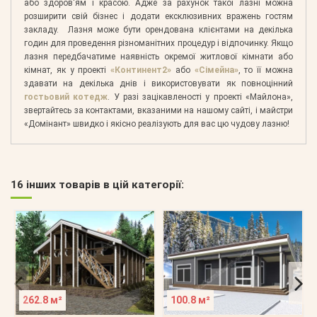
або здоров'ям і красою. Адже за рахунок такої лазні можна
розширити свій бізнес і додати ексклюзивних вражень гостям
закладу. Лазня може бути орендована клієнтами на декілька
годин для проведення різноманітних процедур і відпочинку. Якщо
лазня передбачатиме наявність окремої житлової кімнати або
кімнат, як у проекті
«Континент2»
або
«Сімейна»
, то її можна
здавати на декілька днів і використовувати як повноцінний
гостьовий котедж
. У разі зацікавленості у проекті «Майлона»,
звертайтесь за контактами, вказаними на нашому сайті, і майстри
«Домінант» швидко і якісно реалізують для вас цю чудову лазню!
16 інших товарів в цій категорії:
262.8 м²
100.8 м²