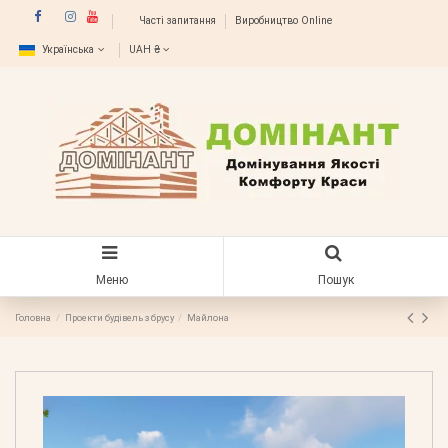
Часті запитання
Виробництво Online
Українська
UAH ₴
Меню
Пошук
Головна
Проекти будівель з брусу
Майлона