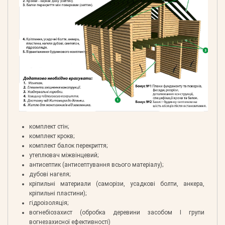
комплект стін;
комплект крокв;
комплект балок перекриття;
утеплювач міжвінцевий;
антисептик (антисептування всього матеріалу);
дубові нагеля;
кріпильні материали (саморізи, усадкові болти, анкера,
кріпильні пластини);
гідроізоляція;
вогнебіозахист (обробка деревини засобом І групи
вогнезахисної ефективності)