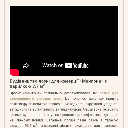
Будівництво лазні для комерції «Майлона» з
2
парилкою 7,7 м
Проект «Майлона» спеціально розраховувався як
лазня для
комерційного використання.
Це пояснює його оригінальну
архітектуру з великою терасою. Колодчасті округлості додають
затишного та аутентичного вигляду будові. Масштабна тераса по
периметру стін налаштовує на проведення комфортного дозвілля
на свіжому повітрі. Загальна площа лазні разом з терасою
2
складає 93,5 м
і в середині містить приміщення для лазневого