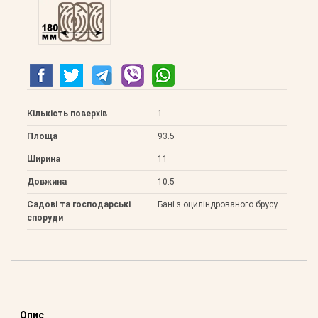
Клеєний 180
Кількість поверхів
1
Площа
93.5
Ширина
11
Довжина
10.5
Садові та господарські
Бані з оциліндрованого брусу
споруди
Опис