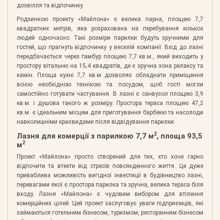
дозвілля та відпочинку.
Родзинкою проекту «Майлона» є велика парна, площею 7,7
квадратних метрів, яка розрахована на перебування кількох
людей одночасно. Такі розміри парилки будуть зручними для
гостей, що прагнуть відпочинку у веселій компанії. Вхід до лазні
передбачається через тамбур площею 7,7 кв.м., який виходить у
простору вітальню на 15,4 квадратів, де є зручна зона релаксу та
камін. Площа кухні 7,7 кв.м дозволяє обладнати приміщення
всією необхідною технікою та посудом, щоб гості могли
самостійно готувати частування. В лазні є санвузол площею 3,9
кв.м. і душова такого ж розміру. Простора тераса площею 47,2
кв.м. є ідеальним місцем для приготування барбекю та насолоди
навколишніми краєвидами після відвідування парилки.
2
Лазня для комерції з парилкою 7,7 м
, площа 93,5
2
м
Проект «Майлона» просто створений для тих, хто хоче гарно
відпочити та втекти від стресів повсякденного життя. Це дуже
приваблива можливість вигідної інвестиції в будівництво лазні,
перевагами якої є простора парилка та зручна, велика тераса біля
входу. Лазня «Майлона» є чудовим вибором для втілення
комерційних цілей. Цей проект заслуговує уваги підприємців, які
займаються готельним бізнесом, туризмом, ресторанним бізнесом