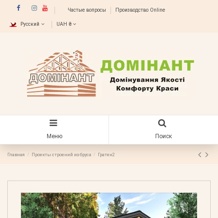
Частые вопросы
Производство Online
Русский
UAH ₴
Меню
Поиск
Главная
Проекты строений из бруса
Гратен2