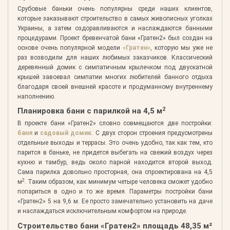
Срубовые баньки очень популярны среди наших клиентов,
которые заказывают строительство в самых живописных уголках
Украины, а затем оздоравливаются и наслаждаются банными
процедурами. Проект бревенчатой бани «Гратен2» был создан на
основе очень популярной модели
«Гратен»
, которую мы уже не
раз возводили для наших любимых заказчиков. Классический
деревянный домик с симпатичным крылечком под двускатной
крышей завоевал симпатии многих любителей банного отдыха
благодаря своей внешней красоте и продуманному внутреннему
наполнению.
2
Планировка бани с парилкой на 4,5 м
В проекте бани «Гратен2» словно совмещаются две постройки:
баня
и
садовый домик
. С двух сторон строения предусмотрены
отдельные выходы и террасы. Это очень удобно, так как тем, кто
парится в баньке, не придется выбегать на свежий воздух через
кухню и тамбур, ведь около парной находится второй выход.
Сама парилка довольно просторная, она спроектирована на 4,5
2
м
. Таким образом, как минимум четыре человека сможет удобно
попариться в одно и то же время. Параметры постройки бани
«Гратен2» 5 на 9,6 м. Ее просто замечательно установить на даче
и наслаждаться исключительным комфортом на природе.
Строительство бани «Гратен2» площадь 48,35 м²