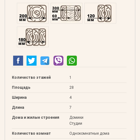
Профилированний 200
Двойной 300
Клееный 120
Клееный 180
Количество этажей
1
Площадь
28
Ширина
4
Длина
7
Дома и жилые строения
Домики
Студии
Количество комнат
Однокомнатные дома