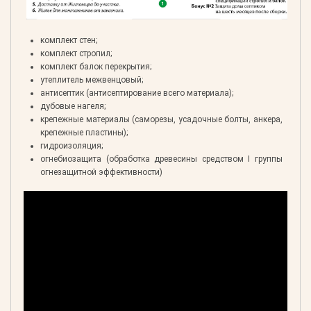
комплект стен;
комплект стропил;
комплект балок перекрытия;
утеплитель межвенцовый;
антисептик (антисептирование всего материала);
дубовые нагеля;
крепежные материалы (саморезы, усадочные болты, анкера,
крепежные пластины);
гидроизоляция;
огнебиозащита (обработка древесины средством I группы
огнезащитной эффективности)