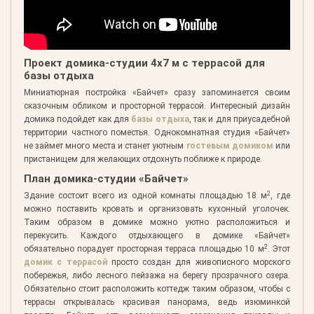
Проект домика-студии 4х7 м с террасой для
базы отдыха
Миниатюрная постройка «Байчет» сразу запоминается своим
сказочным обликом и просторной террасой. Интересный дизайн
домика подойдет как для
базы отдыха
, так и для приусадебной
территории частного поместья. Однокомнатная студия «Байчет»
не займет много места и станет уютным
гостевым домиком
или
пристанищем для желающих отдохнуть поближе к природе.
План домика-студии «Байчет»
2
Здание состоит всего из одной комнаты площадью 18 м
, где
можно поставить кровать и организовать кухонный уголочек.
Таким образом в домике можно уютно расположиться и
перекусить. Каждого отдыхающего в домике «Байчет»
2
обязательно порадует просторная терраса площадью 10 м
. Этот
домик с террасой
просто создан для живописного морского
побережья, либо лесного пейзажа на берегу прозрачного озера.
Обязательно стоит расположить коттедж таким образом, чтобы с
террасы открывалась красивая панорама, ведь изюминкой