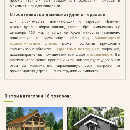
проекта «Байчет» есть возможность созерцания природы и
максимальное единение с ней.
Строительство домика-студии с террасой
Для строительства домика-студии с террасой «Байчет»
рекомендуется выбирать оцилиндрованное бревно минимального
диаметра 160 мм, и тогда он будет наиболее гамонично
вписываться в окружающую обстановку.
Миниатюрный
однокомнатный домик
может послужить прекрасным
коммерческим объектом –
курортным коттеджем
, сторожкой,
административным помещением или даже
магазинчиком
. Вы
сможете использовать проект «Байчет», как вам будет удобно, при
этом за максимально справедливую цену постройки от
производителя деревянных конструкций «Доминант»!
В этой категории 16 товаров: