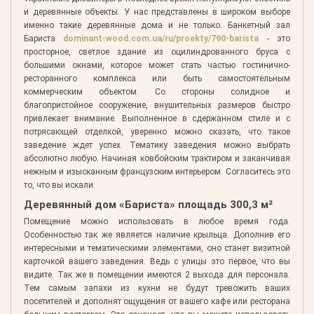
и деревянные объекты. У нас представлены в широком выборе
именно такие деревянные дома и не только. Банкетный зал
Бариста
dominant-wood.com.ua/ru/proekty/790-barista
- это
просторное, светлое здание из оцилиндрованного бруса с
большими окнами, которое может стать частью гостинично-
ресторанного комплекса или быть самостоятельным
коммерческим объектом. Со стороны солидное и
благопристойное сооружение, внушительных размеров быстро
привлекает внимание. Выполненное в сдержанном стиле и с
потрясающей отделкой, уверенно можно сказать, что такое
заведение ждет успех. Тематику заведения можно выбрать
абсолютно любую. Начиная ковбойским трактиром и заканчивая
нежным и изысканным французским интерьером. Согласитесь это
то, что вы искали.
Деревянный дом «Бариста» площадь 300,3 м²
Помещение можно использовать в любое время года.
Особенностью так же является наличие крыльца. Дополнив его
интересными и тематическими элементами, оно станет визитной
карточкой вашего заведения. Ведь с улицы это первое, что вы
видите. Так же в помещении имеются 2 выхода для персонала.
Тем самым запахи из кухни не будут тревожить ваших
посетителей и дополнят ощущения от вашего кафе или ресторана