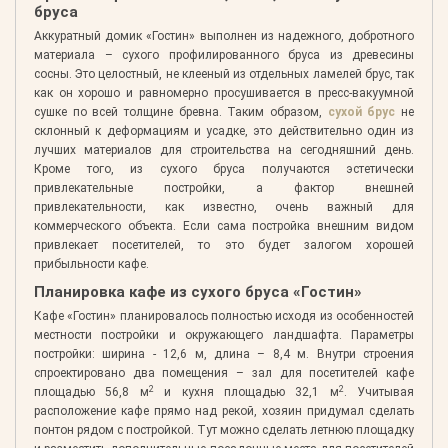
бруса
Аккуратный домик «Гостин» выполнен из надежного, добротного
материала – сухого профилированного бруса из древесины
сосны. Это целостный, не клееный из отдельных ламелей брус, так
как он хорошо и равномерно просушивается в пресс-вакуумной
сушке по всей толщине бревна. Таким образом,
сухой брус
не
склонный к деформациям и усадке, это действительно один из
лучших материалов для строительства на сегодняшний день.
Кроме того, из сухого бруса получаются эстетически
привлекательные постройки, а фактор внешней
привлекательности, как известно, очень важный для
коммерческого объекта. Если сама постройка внешним видом
привлекает посетителей, то это будет залогом хорошей
прибыльности кафе.
Планировка кафе из сухого бруса «Гостин»
Кафе «Гостин» планировалось полностью исходя из особенностей
местности постройки и окружающего ландшафта. Параметры
постройки: ширина - 12,6 м, длина – 8,4 м. Внутри строения
спроектировано два помещения – зал для посетителей кафе
2
2
площадью 56,8 м
и кухня площадью 32,1 м
. Учитывая
расположение кафе прямо над рекой, хозяин придумал сделать
понтон рядом с постройкой. Тут можно сделать летнюю площадку