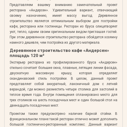
Представляем вашему вниманию замечательный проект
ресторана «Андерсен». Удивительный вариант, отвечающий
своему назначению, имеет массу выгод. Деревянное
строительство является оптимальным выбором для постройки
кафе, ресторана или гостиницы. Ресторан из бруса олицетворяет
уют, тепло, одним своим оригинальным видом приглашая гостей.
При этом деревянное строительство ресторана обойдется хозяину
намного дешевле, чем постройка из другого материала.
Деревянное строительство кафе «Андерсен»
площадь 120 м²
Экстерьер ресторана из профилированного бруса «Андерсен»
стильно сочетает большие окна, плавные, летящие линии фасада,
двускатную массивную крышу, которая определяет
скандинавский стиль постройки. В целом, данный проект
представляет собой аккуратный, лаконичный дом с летней
верандой, где можно разместить четыре столика для застолий в
теплое время года. Внутри помещения спланировано место для
трех столиков на шесть посадочных мест и один большой стол на
двенадцать посадочных мест.
Проектом также предусмотрено наличие барной стойки. В
функциональном плане такой ресторан отлично может дополнить
большой гостинично-ресторанный комплекс. Данный вариант