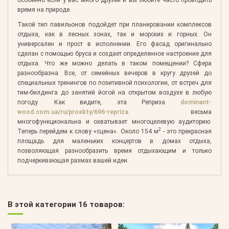
особенно если у вас много друзей и вы любите часто проводить
время на природе.
Такой тип павильонов подойдет при планировании комплексов
отдыха, как в лесных зонах, так и морских и горных. Он
универсален и прост в исполнении. Его фасад оригинально
сделан с помощью бруса и создает определенное настроение для
отдыха. Что же можно делать в таком помещении? Сфера
разнообразна. Все, от семейных вечеров в кругу друзей до
специальных тренингов по позитивной психологии, от встреч для
тим-билдинга до занятий йогой на открытом воздухе в любую
погоду. Как видите, эта Реприза
dominant-
wood.com.ua/ru/proekty/696-repriza
весьма
многофункциональна и охватывает многоцелевую аудиторию.
2
Теперь перейдем к слову «сцена». Около 154 м
- это прекрасная
площадь для маленьких концертов в домах отдыха,
позволяющая разнообразить время отдыхающим и только
подчеркивающая размах вашей идеи.
В этой категории 16 товаров: