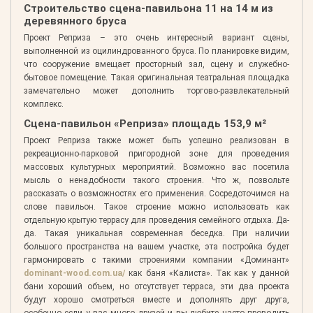
Строительство сцена-павильона 11 на 14 м из
деревянного бруса
Проект Реприза – это очень интересный вариант сцены,
выполненной из оцилиндрованного бруса. По планировке видим,
что сооружение вмещает просторный зал, сцену и служебно-
бытовое помещение. Такая оригинальная театральная площадка
замечательно может дополнить торгово-развлекательный
комплекс.
Сцена-павильон «Реприза» площадь 153,9 м²
Проект Реприза также может быть успешно реализован в
рекреационно-парковой пригородной зоне для проведения
массовых культурных мероприятий. Возможно вас посетила
мысль о ненадобности такого строения. Что ж, позвольте
рассказать о возможностях его применения. Сосредоточимся на
слове павильон. Такое строение можно использовать как
отдельную крытую террасу для проведения семейного отдыха. Да-
да. Такая уникальная современная беседка. При наличии
большого пространства на вашем участке, эта постройка будет
гармонировать с такими строениями компании «Доминант»
dominant-wood.com.ua/
как баня «Калиста». Так как у данной
бани хороший объем, но отсутствует терраса, эти два проекта
будут хорошо смотреться вместе и дополнять друг друга,