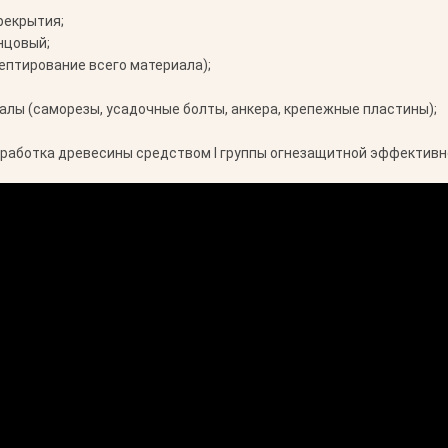
рекрытия;
нцовый;
ептирование всего материала);
лы (саморезы, усадочные болты, анкера, крепежные пластины);
работка древесины средством I группы огнезащитной эффективн