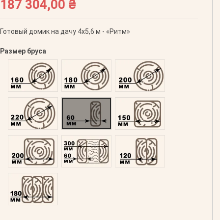
187 304,00 ₴
Готовый домик на дачу 4х5,6 м - «Ритм»
Размер бруса
Оцилиндрованний 160
Оцилиндрованний 180
Оцилиндрованний 200
Оцилиндрованний 220
Профилированний 60
Профилированний 150
Профилированний 200
Двойной 300
Клееный 120
Клееный 180