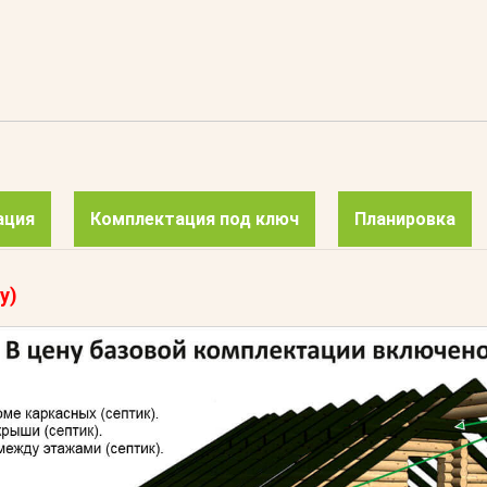
ация
Комплектация под ключ
Планировка
у)