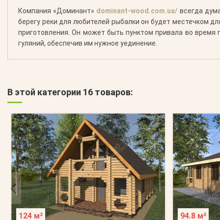
Компания «Доминант»
dominant-wood.com.ua/
всегда дума
берегу реки для любителей рыбалки он будет местечком дл
приготовления. Он может быть пунктом привала во время 
гуляний, обеспечив им нужное уединение.
В этой категории 16 товаров:
124 м²
94.8 м²