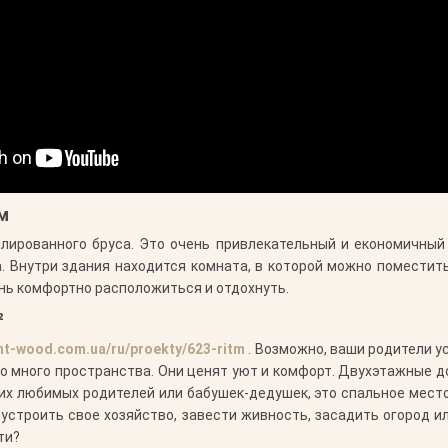
м
ированного бруса. Это очень привлекательный и економичный
а. Внутри здания находится комната, в которой можно поместить
нь комфортно расположиться и отдохнуть.
²
t-wood.com.ua/ru/proekty/623-ritm
. Возможно, ваши родители ус
 много пространства. Они ценят уют и комфорт. Двухэтажные до
их любимых родителей или бабушек-дедушек, это спальное место,
бустроить свое хозяйство, завести живность, засадить огород и
ти?