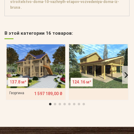
stroitelstvo-doma-10-vazhnyih-etapov-vozvedeniya-doma-iz-
brusa
.
В этой категории 16 товаров:
137.8 м²
124.16 м²
Георгина
1 597 189,00 ₴