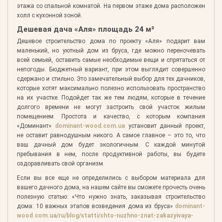
этажа со спальной комнатой. На первом этаже дома расположен
холл с кухонной зоной.
Дешевая дача «Аля» площадь 24 м²
Дешевое строительство дома по проекту «Аля» подарит вам
маленький, но уютный дом из бруса, где можно переночевать
всей семьей, оставить самые необходимые вещи и спрятаться от
непогоды. Бюджетный вариант, при этом выглядит совершенно
сдержано и стильно. Это замечательный выбор для тех дачников,
которые хотят максимально полезно использовать пространство
на их участке. Подойдет так же тем людям, которые в течение
долгого времени не могут застроить свой участок жилым
помещением. Простота и качество, с которым компания
«Доминант»
dominant-wood.com.ua
установит данный проект,
не оставит равнодушным никого. А самое главное – это то, что
ваш дачный дом будет экологичным. С каждой минутой
пребывания в нем, после продуктивной работы, вы будете
оздоравливать свой организм.
Если вы все еще не определились с выбором материала для
вашего дачного дома, на нашем сайте вы сможете прочесть очень
полезную статью: «Что нужно знать, заказывая строительство
дома: 10 важных этапов возведения дома из бруса»
dominant-
wood.com.ua/ru/blog/statti/chto-nuzhno-znat-zakazyivaya-