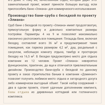
замечательный проект, может принести большую выгоду, если
приспособить баню «Элиана» для коммерческого использования.
Производство бани-сруба с беседкой по проекту
«Элиана»
Сруб бани с беседкой по проекту «Элиана» имеет продолговатую,
прямоугольную форму и довольно компактные размеры
постройки. Параметры 4 на 9 м позволяют максимально
лаконично расположить все помещения. Площадь бани, включая
2
беседку, составляет всего 36 м
и предусматривает такие
2
помещения, как парилка размером 4,2 м
, душ, раздельный с
санузлом, небольшую комнату отдыха, тамбур и просторную
2
беседку на 16,5 м
. В беседке предусмотрено место для отдыха
компании из 12 человек. Проект «Элиана» невероятно
функционален, практичен, да еще и отличается привлекательным
дизайном. Производство бани-сруба с беседкой по данному
проекту и заказ строительства баньки в компании «Доминант»
позволит получить любимое место отдыха и загородного досуга
либо коммерчески выгодный объект. Такой набор сооружений –
два в одном проекте, станет удачным дополнением кемпинга,
базы отдыха
из деревянных коттеджей или гостиничного
комплекса.