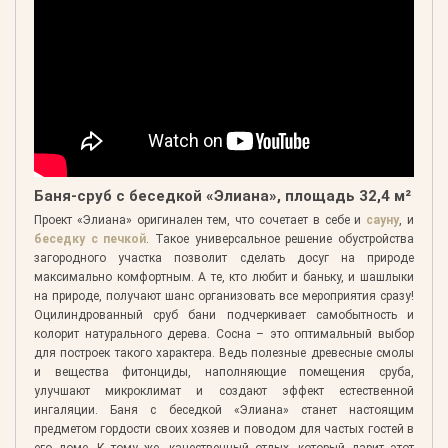
Баня-сруб с беседкой «Элиана», площадь 32,4 м²
Проект «Элиана» оригинален тем, что сочетает в себе и
сауну
, и
беседку с печкой
. Такое универсальное решение обустройства
загородного участка позволит сделать досуг на природе
максимально комфортным. А те, кто любит и баньку, и шашлыки
на природе, получают шанс организовать все мероприятия сразу!
Оцилиндрованный сруб бани подчеркивает самобытность и
колорит натурального дерева. Сосна – это оптимальный выбор
для построек такого характера. Ведь полезные древесные смолы
и вещества фитонциды, наполняющие помещения сруба,
улучшают микроклимат и создают эффект естественной
ингаляции. Баня с беседкой «Элиана» станет настоящим
предметом гордости своих хозяев и поводом для частых гостей в
его доме. К тому же, качественный отдых, который дарит этот