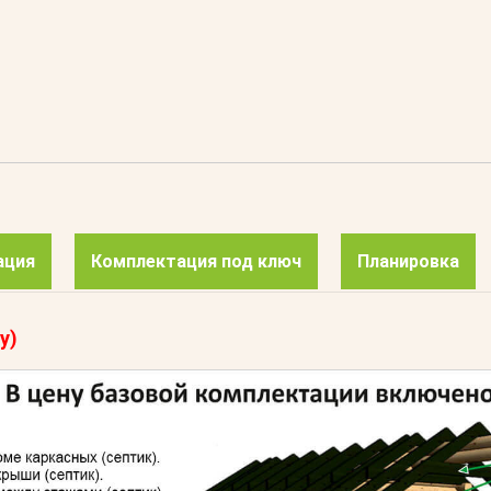
ация
Комплектация под ключ
Планировка
у)