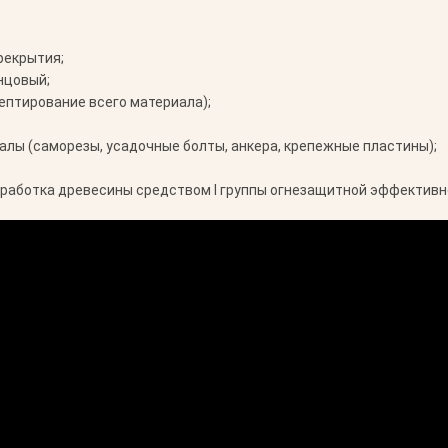
рекрытия;
нцовый;
ептирование всего материала);
лы (саморезы, усадочные болты, анкера, крепежные пластины);
работка древесины средством I группы огнезащитной эффективн