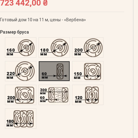
723 442,00 ₴
Готовый дом 10 на 11 м, цены - «Вербена»
Размер бруса
Оцилиндрованний 160
Оцилиндрованний 180
Оцилиндрованний 200
Оцилиндрованний 220
Профилированний 60
Профилированний 150
Профилированний 200
Двойной 300
Клееный 120
Клееный 180