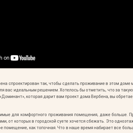
на спроектирован так, чтобы сделать проживание в этом доме 
для вас идеальным решением. Хотелось бы отметить, что за такую
«Доминант», которая дарит вам проект дома Вербена, вы обрета
одимые для комфортного проживания помещения, даже больше. П
, от которых в городской суете хочется сбежать. Это одноэта
ое помещение, как топочная. Что в наше время набирает все боль