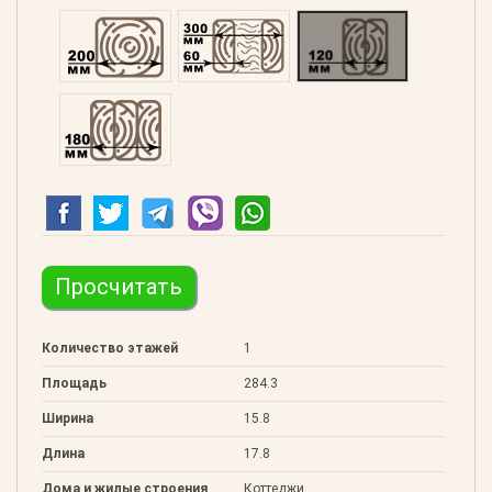
Профилированний 200
Двойной 300
Клееный 120
Клееный 180
Просчитать
Количество этажей
1
Площадь
284.3
Ширина
15.8
Длина
17.8
Дома и жилые строения
Коттеджи