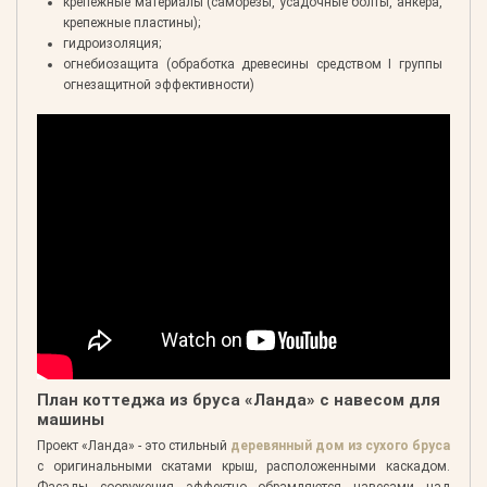
крепежные материалы (саморезы, усадочные болты, анкера,
крепежные пластины);
гидроизоляция;
огнебиозащита (обработка древесины средством I группы
огнезащитной эффективности)
План коттеджа из бруса «Ланда» с навесом для
машины
Проект «Ланда» - это стильный
деревянный дом из сухого бруса
с оригинальными скатами крыш, расположенными каскадом.
Фасады сооружения эффектно обрамляются навесами над