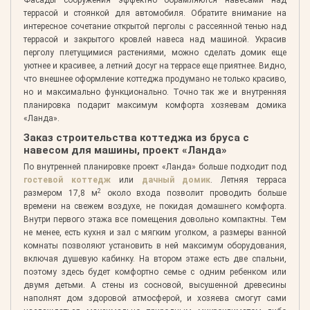
террасой и стоянкой для автомобиля. Обратите внимание на
интересное сочетание открытой перголы с рассеянной тенью над
террасой и закрытого кровлей навеса над машиной. Украсив
перголу плетущимися растениями, можно сделать домик еще
уютнее и красивее, а летний досуг на террасе еще приятнее. Видно,
что внешнее оформление коттеджа продумано не только красиво,
но и максимально функционально. Точно так же и внутренняя
планировка подарит максимум комфорта хозяевам домика
«Ланда».
Заказ строительства коттеджа из бруса с
навесом для машины, проект «Ланда»
По внутренней планировке проект «Ланда» больше подходит под
гостевой коттедж
или
дачный домик
. Летняя терраса
2
размером 17,8 м
около входа позволит проводить больше
времени на свежем воздухе, не покидая домашнего комфорта.
Внутри первого этажа все помещения довольно компактны. Тем
не менее, есть кухня и зал с мягким уголком, а размеры ванной
комнаты позволяют установить в ней максимум оборудования,
включая душевую кабинку. На втором этаже есть две спальни,
поэтому здесь будет комфортно семье с одним ребенком или
двумя детьми. А стены из сосновой, высушенной древесины
наполнят дом здоровой атмосферой, и хозяева смогут сами