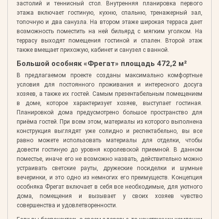
застолий и теннисный стол. Внутренняя планировка первого
этажа включает гостиную, кухню, спальню, тренажерный зал,
топочную и два санузла. На втором этаже широкая терраса дает
возможность поместить на ней бильярд с мягким уголком. На
террасу выходят помещения гостиной и спален. Второй этаж
также вмещает прихожую, кабинет и санузел с ванной.
Большой особняк «Фрегат» площадь 472,2 м²
В предлагаемом проекте созданы максимально комфортные
условия для постоянного проживания и интересного досуга
хозяев, а также их гостей. Самым презентабельным помещением
в доме, которое характеризует хозяев, выступает гостиная.
Планировкой дома предусмотрено большое пространство для
приёма гостей. При всем этом, материалы из которого выполнена
конструкция выглядят уже солидно и респектабельно, вы все
равно можете использовать материалы для отделки, чтобы
довести гостиную до уровня королевской приемной. В данном
поместье, иначе его не возможно назвать, действительно можно
устраивать светские рауты, дружеские посиделки и шумные
вечеринки, и это одно из немногих его преимуществ. Концепция
особняка Фрегат включает в себя все необходимые, для уютного
дома, помещения и вызывает у своих хозяев чувство
совершенства и удовлетворенности.