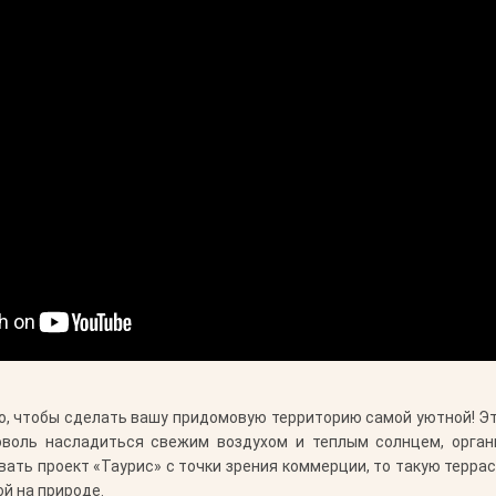
го, чтобы сделать вашу придомовую территорию самой уютной! 
оволь насладиться свежим воздухом и теплым солнцем, орга
ать проект «Таурис» с точки зрения коммерции, то такую терра
й на природе.