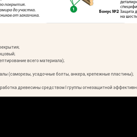
рекрытия;
нцовый;
ептирование всего материала);
лы (саморезы, усадочные болты, анкера, крепежные пластины);
работка древесины средством I группы огнезащитной эффективн