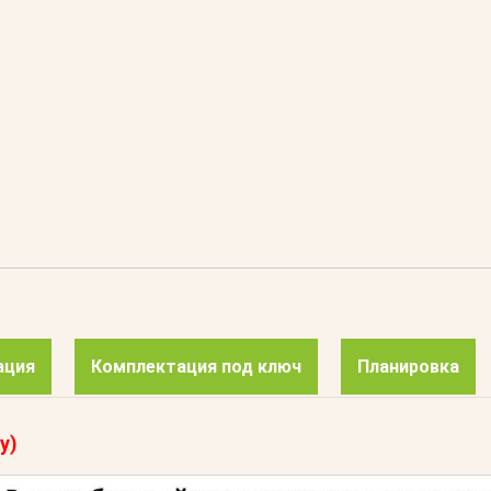
ация
Комплектация под ключ
Планировка
у)