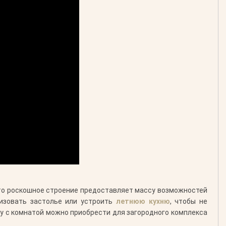
Это роскошное строение предоставляет массу возможностей
низовать застолье или устроить
летнюю кухню
, чтобы не
су с комнатой можно приобрести для загородного комплекса