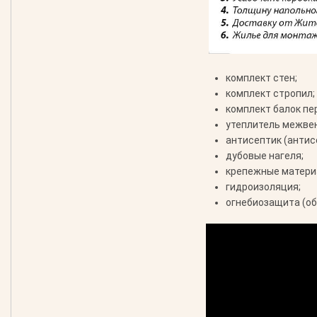
комплект стен;
комплект стропил;
комплект балок пе
утеплитель межве
антисептик (антис
дубовые нагеля;
крепежные материа
гидроизоляция;
огнебиозащита (об