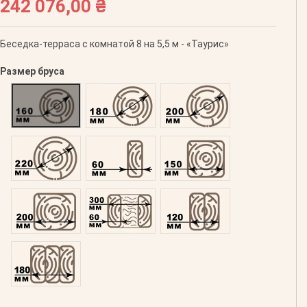
242 076,00 ₴
Беседка-терраса с комнатой 8 на 5,5 м - «Таурис»
Размер бруса
Оцилиндрованний 160
Оцилиндрованний 180
Оцилиндрованний 200
Оцилиндрованний 220
Профилированний 60
Профилированний 150
Профилированний 200
Двойной 300
Клееный 120
Клееный 180